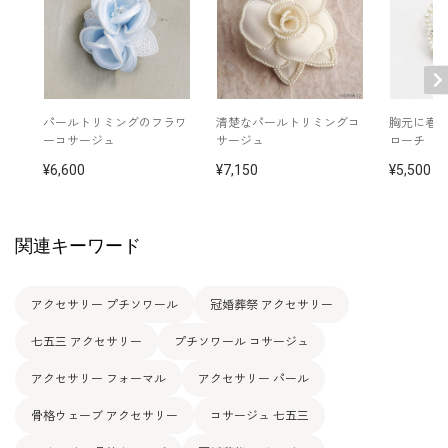
パールトリミングのフラワ
清楚なパールトリミングコ
胸元に春
ーコサージュ
サージュ
ローチ
6,600
7,150
5,500
関連キーワード
アクセサリー プチソワール
冠婚葬祭 アクセサリー
七五三 アクセサリー
プチソワール コサージュ
アクセサリー フォーマル
アクセサリー パール
骨格ウェーブ アクセサリー
コサージュ 七五三