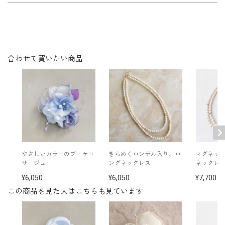
※日本製
※保管用のケースに入れてお届けします。
※手作り品のため、1点1点表情が異なる場合もございま
その他
す。
※モデル着用 スーツ：
4508900
/ ネックレス：
55
19332
/ バッグ：
5520385
合わせて買いたい商品
さしいカラーのブーケコ
きらめくロンデル入り、ロ
マグネッ
サージュ
ングネックレス
ネックレ
6,050
6,050
7,700
この商品を見た人はこちらも見ています