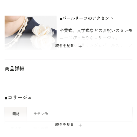
■パールリーフのアクセント
卒業式、入学式などのお祝いのセレモ
ニーにぴったりなコサージュ。
パールのトリミングとパールのリーフ
続きを見る
がアクセントに。
■さわやかなカラー
商品詳細
春の陽気にふさわしい、オフホワイト
とサックスをご用意いたしました。
どちらのカラーも、セレモニースーツ
■コサージュ
にぴったりです。
素材
サテン他
続きを見る
サイズ
縦：8×横：7cm