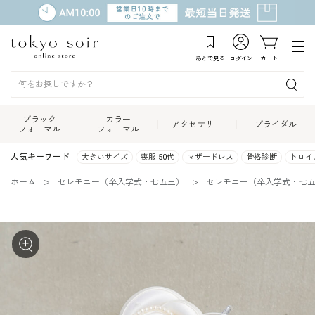
あとで見る
ログイン
カート
ブラック
カラー
アクセサリー
ブライダル
フォーマル
フォーマル
人気キーワード
大きいサイズ
喪服 50代
マザードレス
骨格診断
トロイ
ホーム
セレモニー（卒入学式・七五三）
セレモニー（卒入学式・七