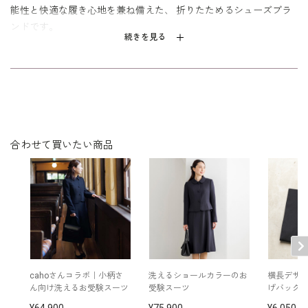
能性と快適な履き心地を兼ね備えた、 折りたためるシューズブラ
ンドです。
続きを見る
BUTTERFLY（バタフライ） は繊細で洗練された美しさというイメ
ージだけではなく、 つねに進化と変化を遂げていくイメージか
ら、 TWISTS（ツイスト）は靴が折りたためるというユニークで革
新的なアイディ アを象徴しています。
合わせて買いたい商品
cahoさんコラボ｜小柄さ
洗えるショールカラーのお
横長デザ
ん向け洗えるお受験スーツ
受験スーツ
げバッグ
64,900
75,900
6,050