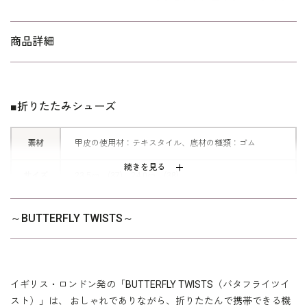
レートをあしらいデザインポイント
に。
商品詳細
■ポインテッドトゥ
スエード素材で切り替えたスタイリッ
シュなポインテッドトゥ。足元をスラ
■折りたたみシューズ
リと長く美しく演出してくれます。
素材
甲皮の使用材：テキスタイル、底材の種類：ゴム
続きを見る
サイズ
23.5㎝ (37)、24.0㎝ (38)
※付属品：収納袋
～BUTTERFLY TWISTS～
※折り畳んだ状態でのお届けになります。
その他
※中国製
※モデル着用 ブラウス：
1306230
、 スカート：
1305
230
イギリス・ロンドン発の「BUTTERFLY TWISTS（バタフライツイ
スト）」は、 おしゃれでありながら、折りたたんで携帯できる機