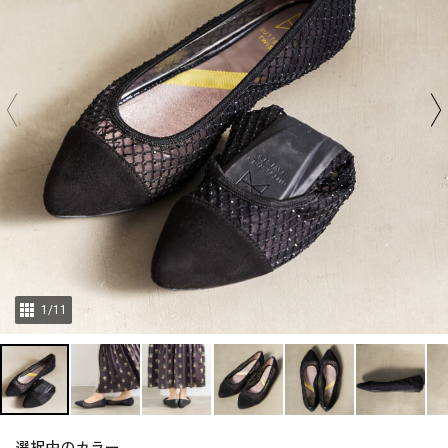
1
/
11