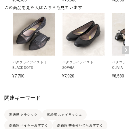
この商品を見た人はこちらも見ています
バタフライツイスト｜
バタフライツイスト｜
バタフラ
BLACK DOTS
SOPHIA
OLIVIA
7,700
7,920
8,580
関連キーワード
高級感 クラシック
高級感 スタイリッシュ
高級感 バイヤーおすすめ
高級感 普段使いにもおすすめ