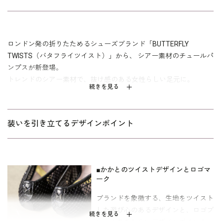
ロンドン発の折りたためるシューズブランド「BUTTERFLY
TWISTS（バタフライツイスト）」から、 シアー素材のチュールパ
ンプスが新登場。
トレンドのシアー素材で、抜け感のある女性らしい足元に。
続きを見る
BLACK STONEは小さ目のビジューがシューズ全体にちりばめられ
た上品なデザイン。
装いを引き立てるデザインポイント
歩く度にキラっと輝く繊細なビジューが気分を高めてくれます。
普段使いだけでなく、セレモニーシーンにもおすすめです
暑い季節も涼しく履ける通気性の良いチュール素材とクッション
■かかとのツイストデザインとロゴマ
性の高い6mmの低反発インソールで、 足への負担を軽減。
ーク
おしゃれでエレガントなデザインに加え、 フィット感のある快適
な履き心地、 折りたたんで携帯できる機能性を兼ね備えたポケッ
ブランドを象徴する、生地をツイスト
タブルシューズです。
した遊び心のあるデザインと、ロゴプ
続きを見る