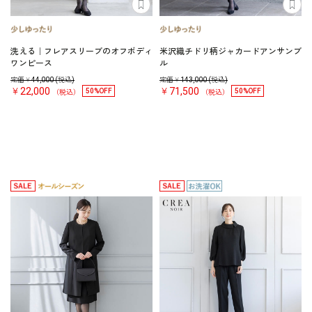
洗える｜フレアスリーブのオフボディ
米沢織チドリ柄ジャカードアンサンブ
ワンピース
ル
定価￥
44,000
(税込)
定価￥
143,000
(税込)
￥22,000
￥71,500
50%OFF
50%OFF
（税込）
（税込）