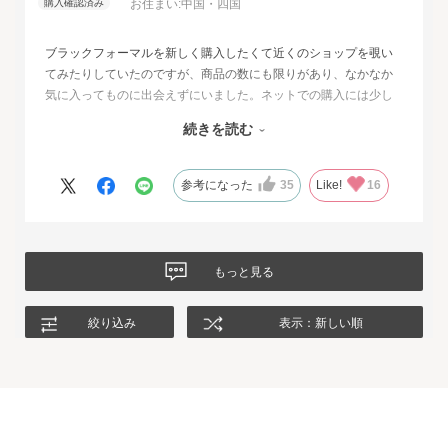
お住まい:
中国・四国
ブラックフォーマルを新しく購入したくて近くのショップを覗い
てみたりしていたのですが、商品の数にも限りがあり、なかなか
気に入ってものに出会えずにいました。ネットでの購入には少し
不安もあったのですが、試着サービスがあることで安心して購入
続きを読む
することが出来ました。最初に注文したものはイメージと違って
いて返品させて頂いたのですが、二度目に注文した今回の商品
は、生地もデザインも大満足、これから長く自信をもって着用し
参考になった
35
Like!
16
たいと思います。
もっと見る
絞り込み
表示：新しい順