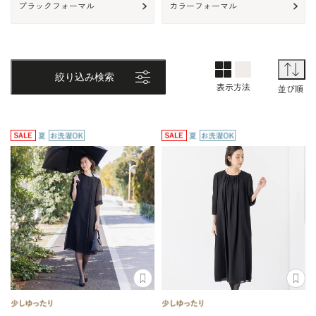
ブラックフォーマル
カラーフォーマル
2列表示
1列表示
TOP画面表
並
絞り込み検索
表示方法
並び順