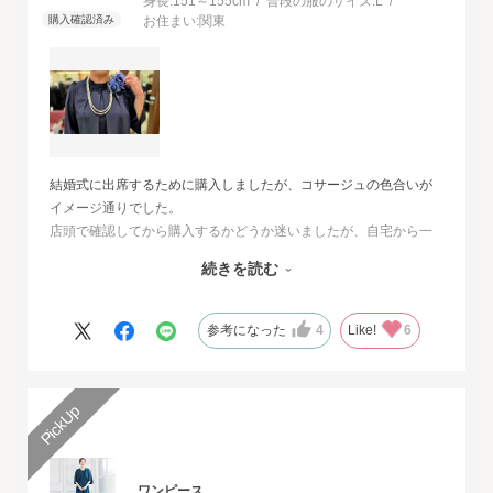
身長:
151～155cm
普段の服のサイズ:
L
お住まい:
関東
結婚式に出席するために購入しましたが、コサージュの色合いが
イメージ通りでした。
店頭で確認してから購入するかどうか迷いましたが、自宅から一
番近い店舗ではネイビーは完売でした。
続きを読む
オンラインショップは写真数が多くじっくりと検討することがで
きました。
また、購入するとすぐに届くのでとても便利だと思いました。
参考になった
4
Like!
6
ワンピース