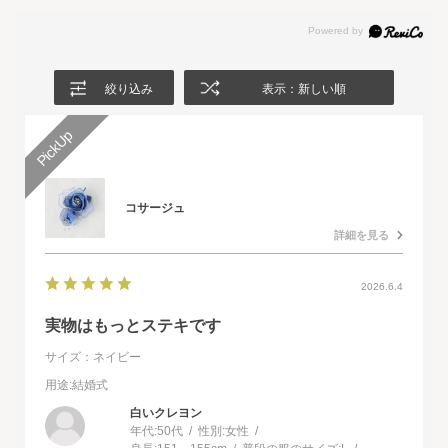
絞り込み
表示：新しい順
コサージュ
詳細を見る
2026.6.4
実物はもっとステキです
サイズ：ネイビー
用途
:結婚式
白いクレヨン
年代:
50代
性別:
女性