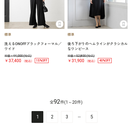
洗えるONOFFブラックフォーマル／
後ろ下がりのヘムラインがクラシカル
ワイド
なワンピース
定価￥
44,000
(税込)
定価￥
52,800
(税込)
￥37,400
￥31,900
15%OFF
40%OFF
（税込）
（税込）
92
全
件(1～20件)
…
1
2
3
5