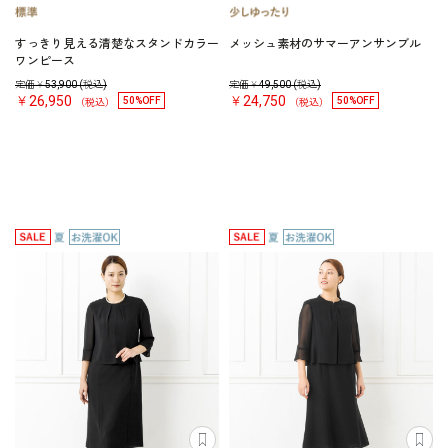
すっきり見える清楚なスタンドカラー
メッシュ素材のサマーアンサンブル
ワンピース
定価￥
53,900
(税込)
定価￥
49,500
(税込)
￥26,950
￥24,750
50%OFF
50%OFF
（税込）
（税込）