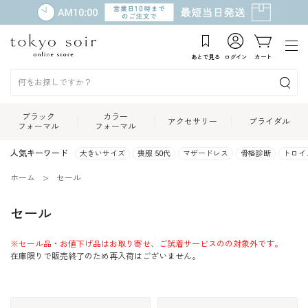
あとで見る
ログイン
カート
ブラック
カラー
アクセサリー
ブライダル
フォーマル
フォーマル
人気キーワード
大きいサイズ
喪服 50代
マザードレス
骨格診断
トロイ
ホーム
セール
セール
※セール品・お値下げ品はお取り寄せ、ご試着サービスのの対象外です。
在庫限りで販売終了のため再入荷はございません。