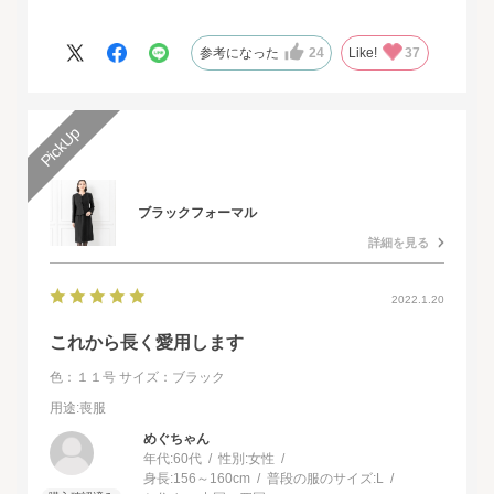
ドレスで本当に感動致しました。
人生最高の幸せな日に華を添えていただき、心より感謝申し上げ
参考になった
24
Like!
37
ます。
ブラックフォーマル
詳細を見る
2022.1.20
これから長く愛用します
色：１１号
サイズ：ブラック
用途
:喪服
めぐちゃん
年代:
60代
性別:
女性
身長:
156～160cm
普段の服のサイズ:
L