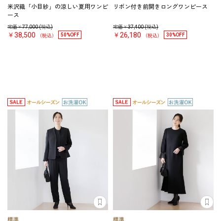
米沢織「小目紗」の涼しい夏用ワンピ
リボン付き前開きロングワンピース
ース
定価￥
77,000
(税込)
定価￥
37,400
(税込)
￥38,500
￥26,180
50%OFF
30%OFF
（税込）
（税込）