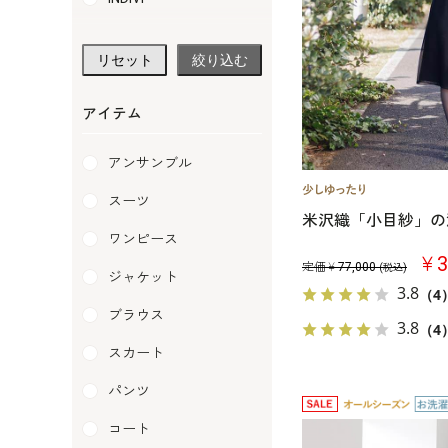
soirlabo
リセット
絞り込む
LANVIN NOIR
pierre cardin
アイテム
PETIT SOIR
アンサンブル
RIFANNE
スーツ
米沢織「小目紗」の
SOIR BENIR
ワンピース
￥3
SOIR DOLCE
定価￥
77,000
(税込)
ジャケット
3.8
（4
SOIR PERLE
ブラウス
3.8
（4
traumerei
スカート
Yukiko Kimijima
パンツ
コート