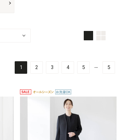
画像大
画像小
TOP画面
…
1
2
3
4
5
5