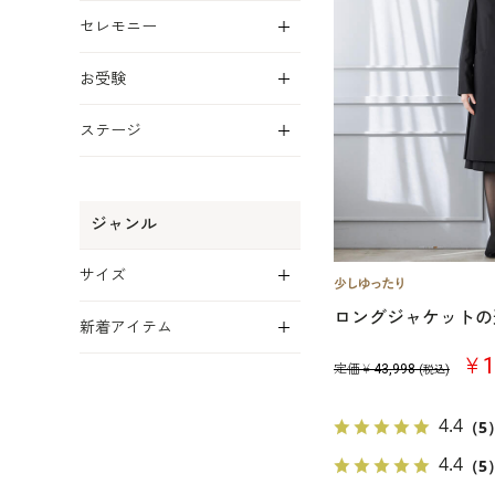
展開
セレモニー
展開
お受験
展開
ステージ
ジャンル
展開
サイズ
展開
ロングジャケットの
新着アイテム
￥1
定価￥
43,998
(税込)
4.4
（5
4.4
（5