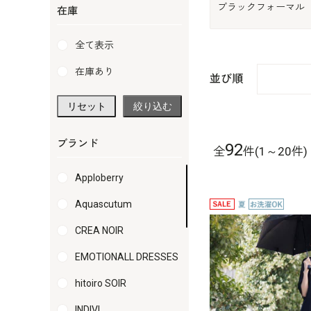
ブラックフォーマル
在庫
全て表示
在庫あり
並び順
リセット
絞り込む
ブランド
92
全
件(1～20件)
Apploberry
Aquascutum
CREA NOIR
EMOTIONALL DRESSES
hitoiro SOIR
INDIVI