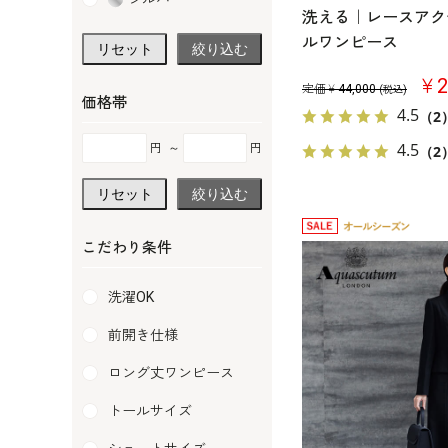
洗える｜レースアク
ルワンピース
リセット
絞り込む
￥2
定価￥
44,000
(税込)
価格帯
4.5
（2
4.5
円
～
円
（2
リセット
絞り込む
こだわり条件
洗濯OK
前開き仕様
ロング丈ワンピース
トールサイズ