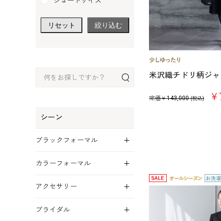
ショートサイズ
リセット
絞り込む
米沢織チドリ柄ジャ
￥7
定価￥
143,000
(税込)
シーン
展開
ブラックフォーマル
展開
カラーフォーマル
展開
アクセサリー
展開
ブライダル