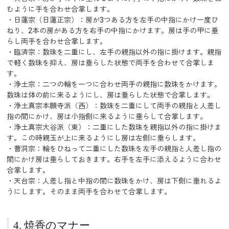
むように手を合わせ合掌します。
・日蓮宗（日蓮正宗）：房が3つある方を左手の中指にかけ一度ひ
ねり、2本の房がある方を右手の中指にかけます。房は手の甲に垂
らし両手を合わせ合掌します。
・臨済宗：数珠を二重にし、左手の親指以外の指に掛けます。親指
で軽く数珠を抑え、房は垂らした状態で両手を合わせて合掌しま
す。
・浄土宗：二つの輪を一つに合わせ両手の親指に数珠をかけます。
数珠は体の前に来るようにし、房は垂らした状態で合掌します。
・浄土真宗本願寺派（西）：数珠を二重にして両手の親指と人差し
指の間にかけ、房は小指側に来るように垂らして合掌します。
・浄土真宗大谷派（東）：二重にした数珠を親指以外の指に掛けま
す。この時親玉が上に来るようにし房は左側に垂らします。
・曹洞宗：輪をひねって二重にした数珠を左手の親指と人差し指の
間にかけ房は垂らしておきます。右手を左手に添えるように合わせ
合掌します。
・天台宗：人差し指と中指の間に数珠をかけ、房は下側に垂れるよ
うにします。そのまま両手を合わせて合掌します。
4. 焼香のマナー