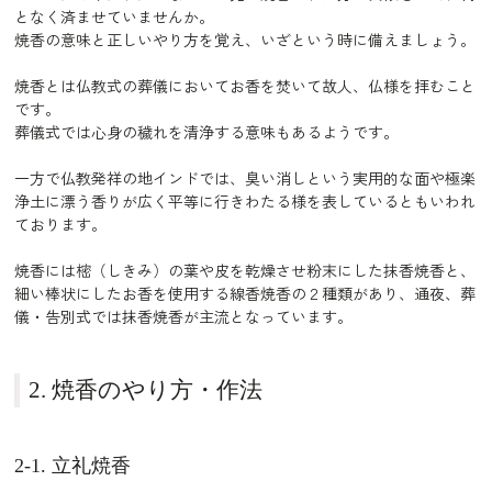
となく済ませていませんか。
焼香の意味と正しいやり方を覚え、いざという時に備えましょう。
焼香とは仏教式の葬儀においてお香を焚いて故人、仏様を拝むこと
です。
葬儀式では心身の穢れを清浄する意味もあるようです。
一方で仏教発祥の地インドでは、臭い消しという実用的な面や極楽
浄土に漂う香りが広く平等に行きわたる様を表しているともいわれ
ております。
焼香には樒（しきみ）の葉や皮を乾燥させ粉末にした抹香焼香と、
細い棒状にしたお香を使用する線香焼香の２種類があり、通夜、葬
儀・告別式では抹香焼香が主流となっています。
2. 焼香のやり方・作法
2-1. 立礼焼香