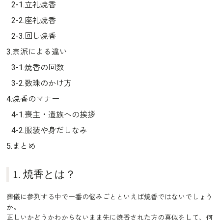
2-1.立礼焼香
2-2.座礼焼香
2-3.回し焼香
3.宗派による違い
3-1.焼香の回数
3-2.数珠のかけ方
4.焼香のマナー
4-1.喪主・遺族への挨拶
4-2.服装や身だしなみ
5.まとめ
1. 焼香とは？
葬儀に参列する中で一番の悩みごとといえば焼香ではないでしょう
か。
正しいかどうかわからないまま先に焼香された方の真似をして、何