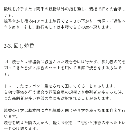
数珠を片手または両手の親指以外の指を通し、親指で押さえ合掌し
ます。
焼香台から後ろ向きのまま膝行で２～３歩下がり、僧侶・ご遺族へ
向き直り一礼し、膝行もしくは中腰で自分の席へ戻ります。
2-3. 回し焼香
回し焼香とは祭壇前に設置された焼香台には行かず、参列者の間を
回ってきた香炉と抹香のセットを用いて自席で焼香をする方法で
す。
トレーまたはワゴンに乗せられて回ってくることもあります。
自宅で葬儀を行う場合や葬儀会場の規模より参列者が多かった時、
また高齢者が多い葬儀の際にも選択されることがあります。
焼香の仕方は基本的に立礼焼香と同じやり方を座ったまま自席で行
います。
焼香を終えた隣の人から、軽く会釈をして香炉と抹香の乗ったトレ
ーを受け取ります。