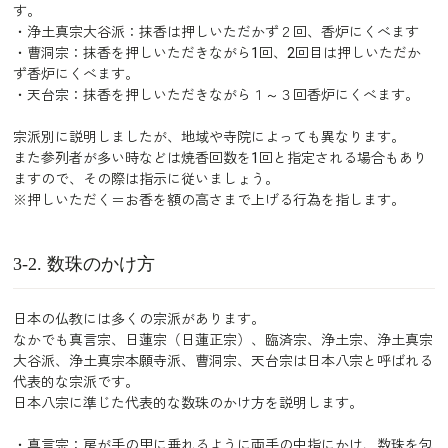
す。
・浄土真宗大谷派：抹香は押しいただかず２回、香炉にくべます
・曹洞宗：抹香を押しいただきながら1回、2回目は押しいただか
ず香炉にくべます。
・天台宗：抹香を押しいただきながら１～３回香炉にくべます。
宗派別に説明しましたが、地域や寺院によっても異なります。
また参列者が多い時などは焼香回数を1回と指定される場合もあり
ますので、その際は指示に従いましょう。
※押しいただく＝お香を額の高さまで上げる行為を指します。
3-2. 数珠のかけ方
日本の仏教には多くの宗派があります。
なかでも真言宗、日蓮宗（日蓮正宗）、臨済宗、浄土宗、浄土真宗
大谷派、浄土真宗本願寺派、曹洞宗、天台宗は日本八宗と呼ばれる
代表的な宗派です。
日本八宗に準じた代表的な数珠のかけ方を説明します。
・真言宗：房が手の甲に垂れるように両手の中指にかけ、数珠を包