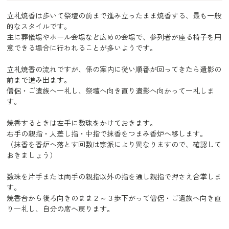
立礼焼香は歩いて祭壇の前まで進み立ったまま焼香する、最も一般
的なスタイルです。
主に葬儀場やホール会場など広めの会場で、参列者が座る椅子を用
意できる場合に行われることが多いようです。
立礼焼香の流れですが、係の案内に従い順番が回ってきたら遺影の
前まで進み出ます。
僧侶・ご遺族へ一礼し、祭壇へ向き直り遺影へ向かって一礼しま
す。
焼香するときは左手に数珠をかけておきます。
右手の親指・人差し指・中指で抹香をつまみ香炉へ移します。
（抹香を香炉へ落とす回数は宗派により異なりますので、確認して
おきましょう）
数珠を片手または両手の親指以外の指を通し親指で押さえ合掌しま
す。
焼香台から後ろ向きのまま２～３歩下がって僧侶・ご遺族へ向き直
り一礼し、自分の席へ戻ります。