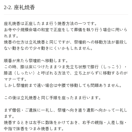
2-2. 座礼焼香
座礼焼香は正座したまま行う焼香方法の一つです。
お寺や小規模会場の和室で正座をして葬儀を執り行う場合に用いら
れます。
焼香の仕方は立礼焼香と同じですが、祭壇前への移動方法が普段し
ない動きなので少々動きにくいかもしれません。
順番が来たら祭壇前へ移動します。
この時、膝は床につけたままつま先立ち状態で膝行（しっこう）・
膝退（しったい）と呼ばれる方法で、立ち上がらずに移動するのが
マナーです。
しかし祭壇前まで遠い場合は中腰で移動しても問題ありません。
この後は立礼焼香と同じ手順を座ったまま行います。
まず僧侶・ご遺族に一礼し、祭壇へ向き直り遺影へ向かって一礼し
ます。
焼香するときは左手に数珠をかけておき、右手の親指・人差し指・
中指で抹香をつまみ焼香します。