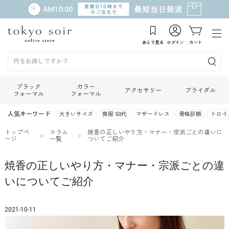
あとで見る
ログイン
カート
ブラック
カラー
アクセサリー
ブライダル
フォーマル
フォーマル
人気キーワード
大きいサイズ
喪服 50代
マザードレス
骨格診断
トロイ
トップペ
コラム
焼香の正しいやり方・マナー・宗派ごとの違いに
ージ
一覧
ついてご紹介
焼香の正しいやり方・マナー・宗派ごとの違
いについてご紹介
2021-10-11