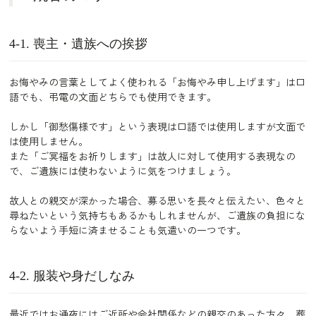
4-1. 喪主・遺族への挨拶
お悔やみの言葉としてよく使われる「お悔やみ申し上げます」は口
語でも、弔電の文面どちらでも使用できます。
しかし「御愁傷様です」という表現は口語では使用しますが文面で
は使用しません。
また「ご冥福をお祈りします」は故人に対して使用する表現なの
で、ご遺族には使わないように気をつけましょう。
故人との親交が深かった場合、募る思いを長々と伝えたい、色々と
尋ねたいという気持ちもあるかもしれませんが、ご遺族の負担にな
らないよう手短に済ませることも気遣いの一つです。
4-2. 服装や身だしなみ
最近ではお通夜にはご近所や会社関係などの親交のあった方々、葬