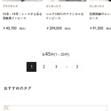
15号～19号｜レースが上品な
シルク100％のクラシカルな
花柄刺繍のエレ
羽織風ワンピース
ワンピース
ピース
￥40,700
￥209,000
￥91,300
（税込）
（税込）
（税
45
全
件(1～20件)
…
1
2
3
3
おすすめのタグ