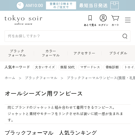
あとで見る
ログイン
カート
ブラック
カラー
アクセサリー
ブライダル
フォーマル
フォーマル
人気キーワード
大きいサイズ
喪服 50代
マザードレス
骨格診断
トロイ
ホーム
ブラックフォーマル
ブラックフォーマルワンピース(喪服・礼服
オールシーズン用ワンピース
同じブランドのジャケットと組み合わせて着用できるワンピース。
ジャケットと素材やモチーフをリンクさせれば装いに統一感が生まれま
す。
ブラックフォーマル 人気ランキング