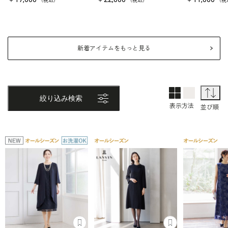
（税込）
（税込）
（税
新着アイテムをもっと見る
2列表示
1列表示
並
絞り込み検索
表示方法
並び順