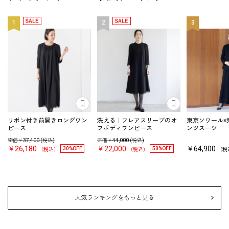
1
2
3
あとで見る
あとで見る
リボン付き前開きロングワン
洗える｜フレアスリーブのオ
東京ソワール×
ピース
フボディワンピース
ンツスーツ
定価￥
37,400
(税込)
定価￥
44,000
(税込)
￥26,180
￥22,000
￥64,900
30%OFF
50%OFF
（税込）
（税込）
（税
人気ランキングをもっと見る