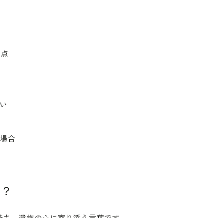
意点
ない
い場合
は？