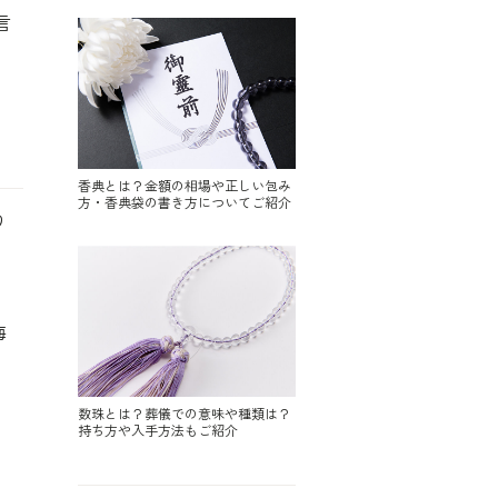
言
香典とは？金額の相場や正しい包み
方・香典袋の書き方についてご紹介
り
悔
数珠とは？葬儀での意味や種類は？
持ち方や入手方法もご紹介