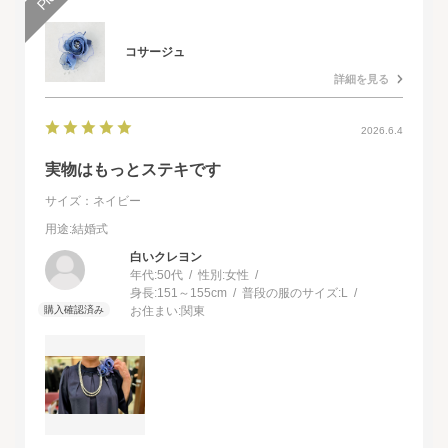
コサージュ
詳細を見る
2026.6.4
実物はもっとステキです
サイズ：ネイビー
用途
:結婚式
白いクレヨン
年代:
50代
性別:
女性
身長:
151～155cm
普段の服のサイズ:
L
お住まい:
関東