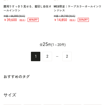
腰周りすっきり見せる、着回し自在オ
WEB限定｜ケープカラーオールインワ
ールインワン
ンドレス
定価￥
66,000
(税込)
定価￥
29,700
(税込)
￥39,600
￥14,850
40%OFF
50%OFF
（税込）
（税込）
25
全
件(1～20件)
…
1
2
2
おすすめのタグ
サイズ