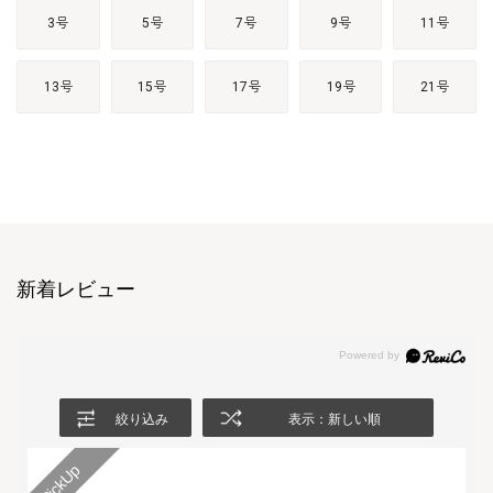
3号
5号
7号
9号
11号
13号
15号
17号
19号
21号
新着レビュー
絞り込み
表示：新しい順