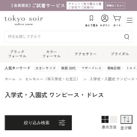
あとで見る
ログイン
カート
ブラック
カラー
アクセサリー
ブライダル
フォーマル
フォーマル
人気キーワード
大きいサイズ
喪服 50代
マザードレス
骨格診断
トロイ
ホーム
セレモニー（卒入学式・七五三）
入学式・入園式 ワンピース
入学式・入園式 ワンピース・ドレス
2列表示
1列表示
並
絞り込み検索
表示方法
並び順