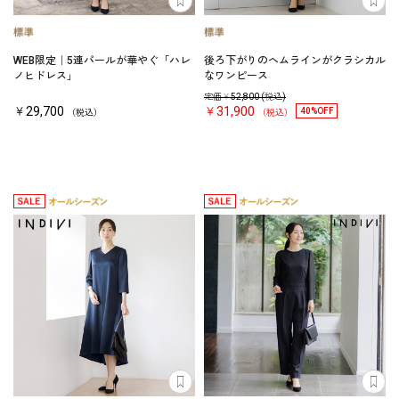
WEB限定｜5連パールが華やぐ「ハレ
後ろ下がりのヘムラインがクラシカル
ノヒドレス」
なワンピース
定価￥
52,800
(税込)
￥29,700
￥31,900
40%OFF
（税込）
（税込）