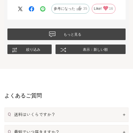
いて返品させて頂いたのですが、二度目に注文した今回の商品
は、生地もデザインも大満足、これから長く自信をもって着用し
参考になった
35
Like!
16
たいと思います。
もっと見る
絞り込み
表示：新しい順
よくあるご質問
Q
送料はいくらですか？
Q
最短でいつ届きますか？