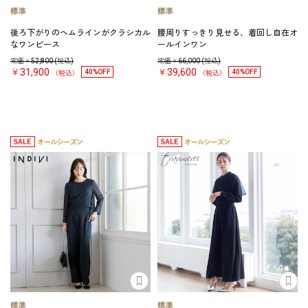
後ろ下がりのヘムラインがクラシカル
腰周りすっきり見せる、着回し自在オ
なワンピース
ールインワン
定価￥
52,800
(税込)
定価￥
66,000
(税込)
￥31,900
￥39,600
40%OFF
40%OFF
（税込）
（税込）