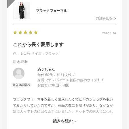
ブラックフォーマル
詳細を見る
2022.1.20
これから長く愛用します
色：１１号
サイズ：ブラック
用途
:喪服
めぐちゃん
年代:
60代
性別:
女性
身長:
156～160cm
普段の服のサイズ:
L
お住まい:
中国・四国
ブラックフォーマルを新しく購入したくて近くのショップを覗い
てみたりしていたのですが、商品の数にも限りがあり、なかなか
気に入ってものに出会えずにいました。ネットでの購入には少し
不安もあったのですが、試着サービスがあることで安心して購入
続きを読む
することが出来ました。最初に注文したものはイメージと違って