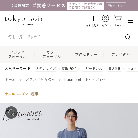
あとで見る
ログイン
カート
ブラック
カラー
アクセサリー
ブライダル
フォーマル
フォーマル
人気キーワード
大きいサイズ
喪服 50代
マザードレス
骨格診断
トロイ
ホーム
ブランドから探す
traumerei／トロイメレイ