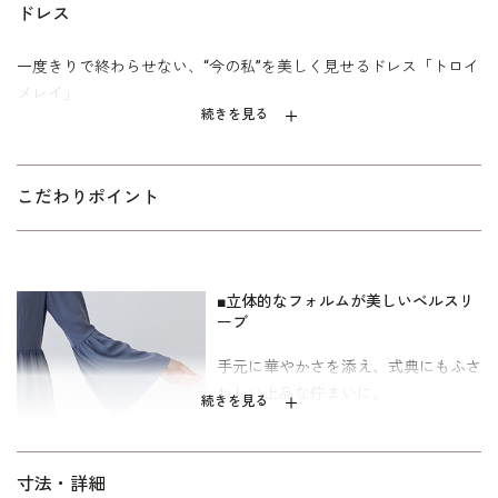
ドレス
一度きりで終わらせない、“今の私”を美しく見せるドレス「トロイ
メレイ」
続きを見る
ボリュームたっぷりのベルスリーブが華やかさをプラスする、オ
ールインワンドレス。高めのウエスト切り替えでスタイルアップ
を叶えつつ、ギャザーをあしらうことでお腹まわりをさりげなく
こだわりポイント
カバーします。
入学式や卒業式などのハレの日はもちろん、仕事やお呼ばれにも
対応できる、日常に寄り添う万能アイテム。合わせるアクセサリ
■立体的なフォルムが美しいベルスリ
ー次第で、オン・オフどちらのシーンにもマッチします。
ーブ
万能なブラック、上品で落ち着いた印象のネイビー、トレンドの
手元に華やかさを添え、式典にもふさ
ニュアンスカラーを楽しめるブルーの3色展開です。寸法はキャリ
わしい上品な佇まいに。
続きを見る
ア向けの標準パターン。
■上質感のあるダブルクロス素材
寸法・詳細