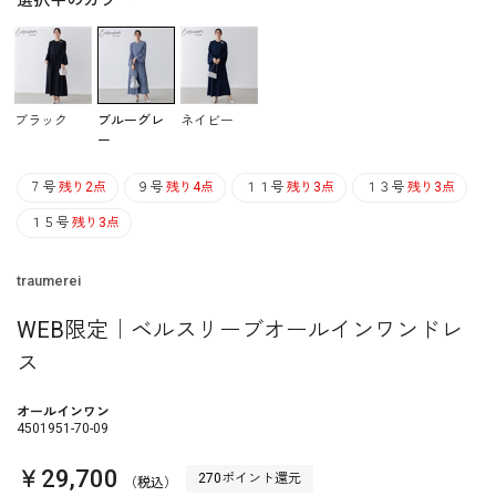
選択中のカラー
ブラック
ブルーグレ
ネイビー
ー
７号
残り2点
９号
残り4点
１１号
残り3点
１３号
残り3点
１５号
残り3点
traumerei
WEB限定｜ベルスリーブオールインワンドレ
ス
オールインワン
4501951-70-09
￥29,700
270ポイント還元
（税込）