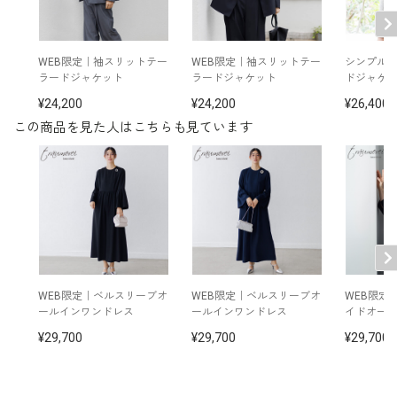
洗濯方法：ご自宅で手洗い可
ポケット付き
WEB限定｜袖スリットテー
WEB限定｜袖スリットテー
シンプル
※モデル着用：
ラードジャケット
ラードジャケット
ドジャケ
その他
ジャケット /
4510956-01
イヤリング /
5551335-10
24,200
24,200
26,400
ブローチ /
5553335-10
この商品を見た人はこちらも見ています
※モデル：身長168cm 9号着用
WEB限定｜ベルスリーブオ
WEB限定｜ベルスリーブオ
WEB限定
ールインワンドレス
ールインワンドレス
イドオー
29,700
29,700
29,700