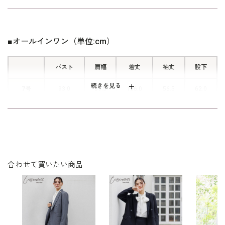
ソフトなハリとほどよいふくらみが特
徴。仕立て映えする風合いで、セレモ
ニーシーンにもぴったり。
■オールインワン（単位:cm）
バスト
肩幅
着丈
袖丈
股下
■リラクシーな着心地のワイドパンツ
続きを見る
7号
93.0
39.5
136.0
56.5
62.0
ワイドパンツは動くたびに優雅に揺
れ、ドレスのような上品さと動きやす
9号
96.0
40.0
136.5
57.0
62.0
さを両立。身体が泳ぐようなゆったり
感がありながら、ストンと落ちるシル
11号
100.0
40.5
137.5
57.5
62.0
エットで自然な体型カバーを叶えま
す。
13号
104.0
41.0
138.5
58.0
62.0
合わせて買いたい商品
15号
109.0
42.0
139.5
58.0
62.5
■両脇ポケット
ふとしたときにさっと小物を入れるこ
とができる便利なポケットを両脇に配
表地：ポリエステル100％
素材
置しています。
裏地：ポリエステル95％ポリウレタン5％