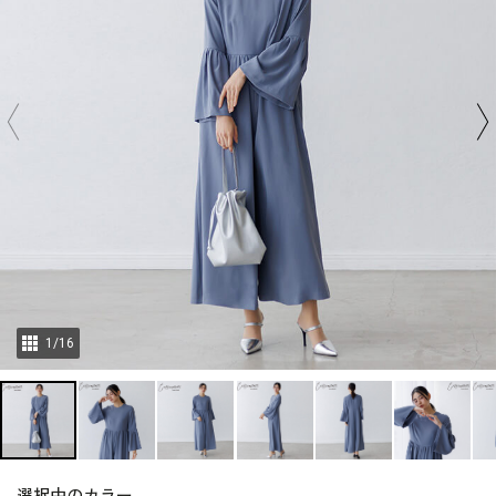
1
/
16