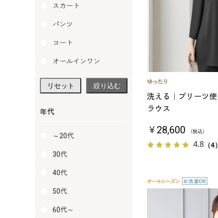
スカート
パンツ
コート
オールインワン
リセット
絞り込む
洗える｜プリーツ使
ラウス
年代
￥28,600
（税込）
～20代
4.8
（4
30代
40代
50代
60代～