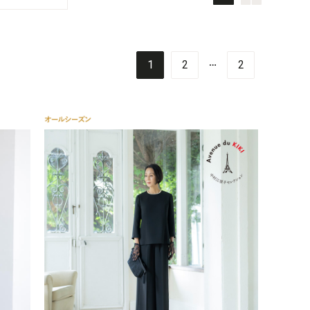
…
1
2
2