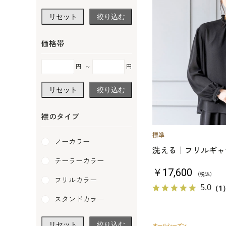
リセット
絞り込む
価格帯
円
～
円
リセット
絞り込む
襟のタイプ
ノーカラー
洗える｜フリルギャ
テーラーカラー
￥17,600
（税込）
フリルカラー
5.0
（1
スタンドカラー
リセット
絞り込む