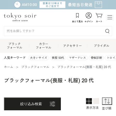
あとで見る
ログイン
カート
ブラック
カラー
アクセサリー
ブライダル
フォーマル
フォーマル
人気キーワード
大きいサイズ
喪服 50代
マザードレス
骨格診断
トロイ
ホーム
ブラックフォーマル
ブラックフォーマル(喪服・礼服) 20 代
ブラックフォーマル(喪服・礼服) 20 代
2列表示
1列表示
並
絞り込み検索
表示方法
並び順