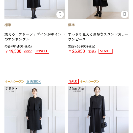
洗える｜プリーツデザインがポイント
すっきり見える清楚なスタンドカラー
のアンサンブル
ワンピース
定価￥
81,400
(税込)
定価￥
53,900
(税込)
￥49,500
￥26,950
39%OFF
50%OFF
（税込）
（税込）