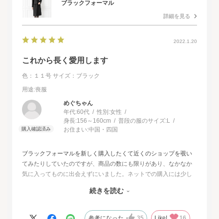
ブラックフォーマル
詳細を見る
2022.1.20
これから長く愛用します
色：１１号
サイズ：ブラック
用途
:喪服
めぐちゃん
年代:
60代
性別:
女性
身長:
156～160cm
普段の服のサイズ:
L
お住まい:
中国・四国
ブラックフォーマルを新しく購入したくて近くのショップを覗い
てみたりしていたのですが、商品の数にも限りがあり、なかなか
気に入ってものに出会えずにいました。ネットでの購入には少し
不安もあったのですが、試着サービスがあることで安心して購入
続きを読む
することが出来ました。最初に注文したものはイメージと違って
いて返品させて頂いたのですが、二度目に注文した今回の商品
は、生地もデザインも大満足、これから長く自信をもって着用し
参考になった
35
Like!
16