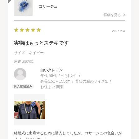
コサージュ
詳細を見る
2026.6.4
実物はもっとステキです
サイズ：ネイビー
用途
:結婚式
白いクレヨン
年代:
50代
性別:
女性
身長:
151～155cm
普段の服のサイズ:
L
お住まい:
関東
結婚式に出席するために購入しましたが、コサージュの色合いが