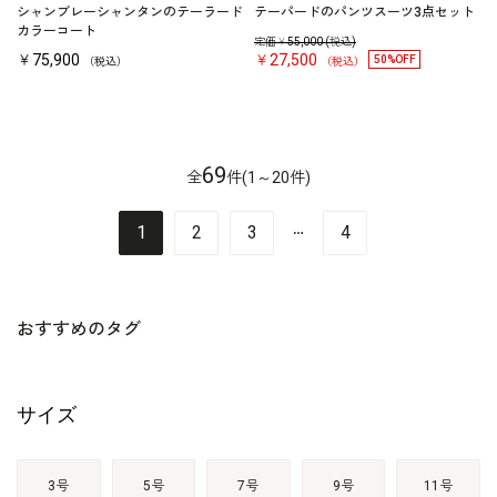
シャンブレーシャンタンのテーラード
テーパードのパンツスーツ3点セット
カラーコート
定価￥
55,000
(税込)
￥75,900
￥27,500
50%OFF
（税込）
（税込）
69
全
件(1～20件)
…
1
2
3
4
おすすめのタグ
サイズ
3号
5号
7号
9号
11号