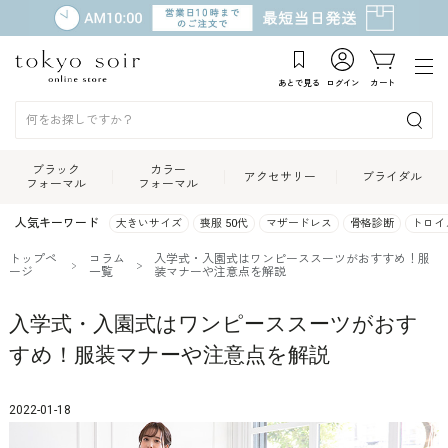
あとで見る
ログイン
カート
ブラック
カラー
アクセサリー
ブライダル
フォーマル
フォーマル
人気キーワード
大きいサイズ
喪服 50代
マザードレス
骨格診断
トロイ
トップペ
コラム
入学式・入園式はワンピーススーツがおすすめ！服
ージ
一覧
装マナーや注意点を解説
入学式・入園式はワンピーススーツがおす
すめ！服装マナーや注意点を解説
2022-01-18