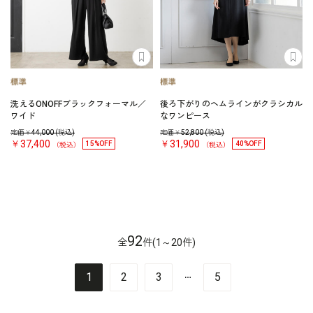
洗えるONOFFブラックフォーマル／
後ろ下がりのヘムラインがクラシカル
ワイド
なワンピース
定価￥
44,000
(税込)
定価￥
52,800
(税込)
￥37,400
￥31,900
15%OFF
40%OFF
（税込）
（税込）
92
全
件(1～20件)
…
1
2
3
5