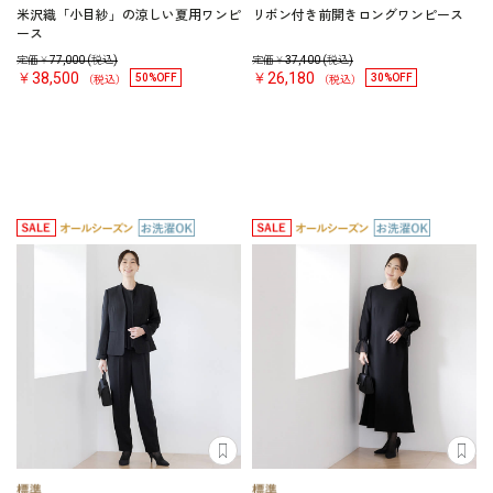
米沢織「小目紗」の涼しい夏用ワンピ
リボン付き前開きロングワンピース
ース
定価￥
77,000
(税込)
定価￥
37,400
(税込)
￥38,500
￥26,180
50%OFF
30%OFF
（税込）
（税込）