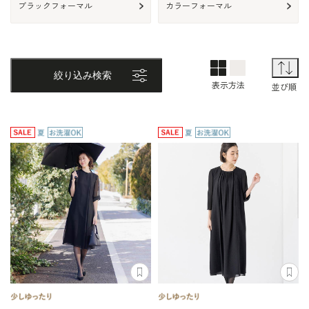
ブラックフォーマル
カラーフォーマル
2列表示
1列表示
TOP画面表
並
絞り込み検索
表示方法
並び順