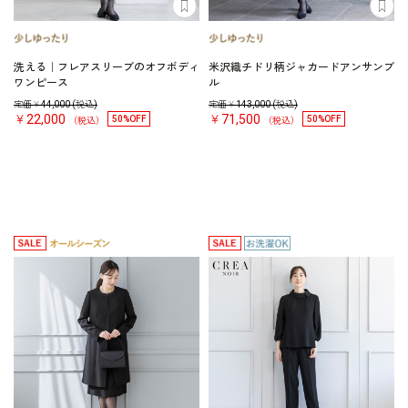
洗える｜フレアスリーブのオフボディ
米沢織チドリ柄ジャカードアンサンブ
ワンピース
ル
定価￥
44,000
(税込)
定価￥
143,000
(税込)
￥22,000
￥71,500
50%OFF
50%OFF
（税込）
（税込）