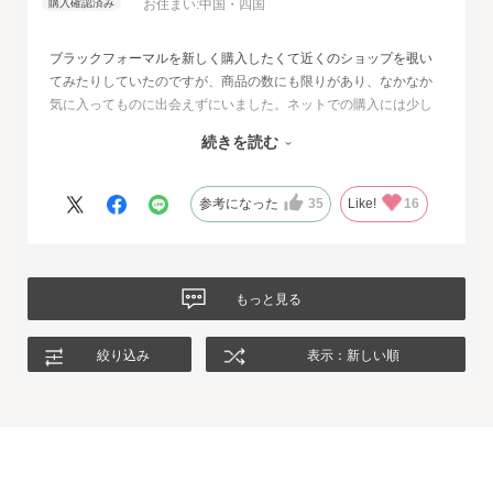
お住まい:
中国・四国
ブラックフォーマルを新しく購入したくて近くのショップを覗い
てみたりしていたのですが、商品の数にも限りがあり、なかなか
気に入ってものに出会えずにいました。ネットでの購入には少し
不安もあったのですが、試着サービスがあることで安心して購入
続きを読む
することが出来ました。最初に注文したものはイメージと違って
いて返品させて頂いたのですが、二度目に注文した今回の商品
は、生地もデザインも大満足、これから長く自信をもって着用し
参考になった
35
Like!
16
たいと思います。
もっと見る
絞り込み
表示：新しい順