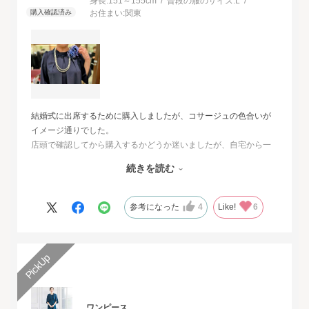
身長:
151～155cm
普段の服のサイズ:
L
お住まい:
関東
結婚式に出席するために購入しましたが、コサージュの色合いが
イメージ通りでした。
店頭で確認してから購入するかどうか迷いましたが、自宅から一
番近い店舗ではネイビーは完売でした。
続きを読む
オンラインショップは写真数が多くじっくりと検討することがで
きました。
また、購入するとすぐに届くのでとても便利だと思いました。
参考になった
4
Like!
6
ワンピース