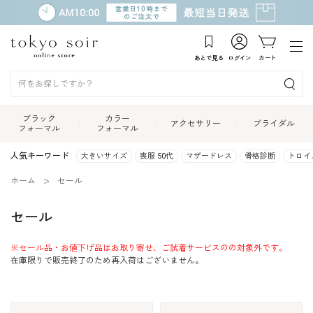
あとで見る
ログイン
カート
ブラック
カラー
アクセサリー
ブライダル
フォーマル
フォーマル
人気キーワード
大きいサイズ
喪服 50代
マザードレス
骨格診断
トロイ
ホーム
セール
セール
※セール品・お値下げ品はお取り寄せ、ご試着サービスのの対象外です。
在庫限りで販売終了のため再入荷はございません。