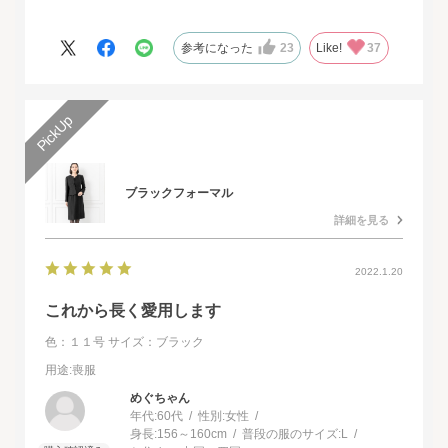
ドレスで本当に感動致しました。
人生最高の幸せな日に華を添えていただき、心より感謝申し上げ
参考になった
23
Like!
37
ます。
ブラックフォーマル
詳細を見る
2022.1.20
これから長く愛用します
色：１１号
サイズ：ブラック
用途
:喪服
めぐちゃん
年代:
60代
性別:
女性
身長:
156～160cm
普段の服のサイズ:
L