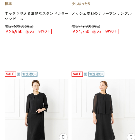
すっきり見える清楚なスタンドカラー
メッシュ素材のサマーアンサンブル
ワンピース
定価￥
53,900
(税込)
定価￥
49,500
(税込)
￥26,950
￥24,750
50%OFF
50%OFF
（税込）
（税込）