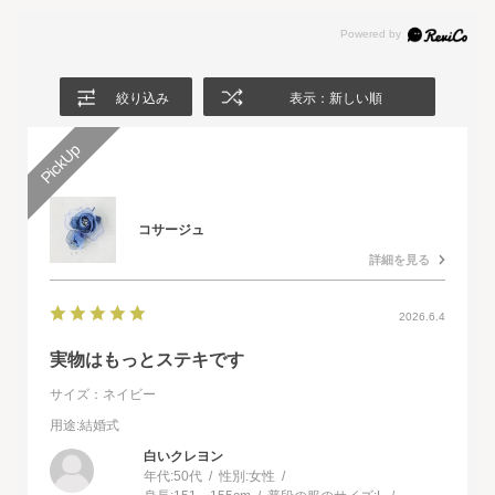
絞り込み
表示：新しい順
コサージュ
詳細を見る
2026.6.4
実物はもっとステキです
サイズ：ネイビー
用途
:結婚式
白いクレヨン
年代:
50代
性別:
女性