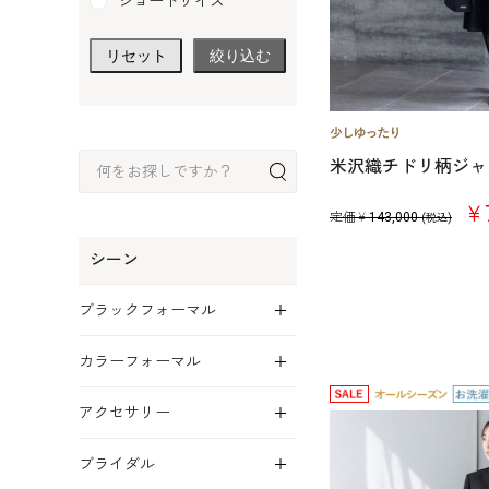
ショートサイズ
リセット
絞り込む
米沢織チドリ柄ジャ
￥7
定価￥
143,000
(税込)
シーン
展開
ブラックフォーマル
展開
カラーフォーマル
展開
アクセサリー
展開
ブライダル