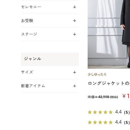
展開
セレモニー
展開
お受験
展開
ステージ
ジャンル
展開
サイズ
展開
ロングジャケットの
新着アイテム
￥1
定価￥
43,998
(税込)
4.4
（5
4.4
（5