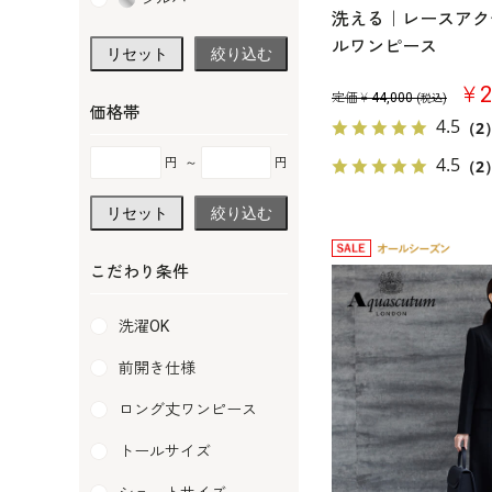
洗える｜レースアク
ルワンピース
リセット
絞り込む
￥2
定価￥
44,000
(税込)
価格帯
4.5
（2
4.5
円
～
円
（2
リセット
絞り込む
こだわり条件
洗濯OK
前開き仕様
ロング丈ワンピース
トールサイズ