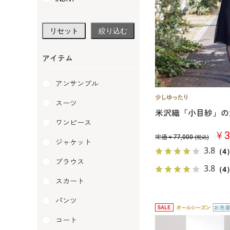
soirlabo
リセット
絞り込む
LANVIN NOIR
pierre cardin
アイテム
PETIT SOIR
アンサンブル
RIFANNE
スーツ
米沢織「小目紗」の
SOIR BENIR
ワンピース
￥3
SOIR DOLCE
定価￥
77,000
(税込)
ジャケット
3.8
（4
SOIR PERLE
ブラウス
3.8
（4
traumerei
スカート
Yukiko Kimijima
パンツ
コート