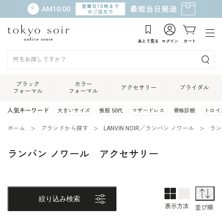
あとで見る
ログイン
カート
ブラック
カラー
アクセサリー
ブライダル
フォーマル
フォーマル
人気キーワード
大きいサイズ
喪服 50代
マザードレス
骨格診断
トロイ
ホーム
ブランドから探す
LANVIN NOIR／ランバン ノワール
ラン
ランバン ノワール アクセサリー
2列表示
1列表示
並
絞り込み検索
表示方法
並び順