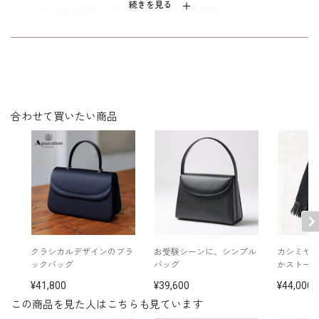
続きを見る
感じさせる高品質なブラックフォーマルを提案。
キーワードは「モダン」「エレガント」そして「シャープ」
時代に流されない確かな美意識とモダンな感性を兼ね備えた大人
の女性のためのブラックフォーマル。
合わせて買いたい商品
クラシカルデザインのブラ
お受験シーンに、シンプル
カシミヤ×
ックバッグ
バッグ
かストー
41,800
39,600
44,000
この商品を見た人はこちらも見ています