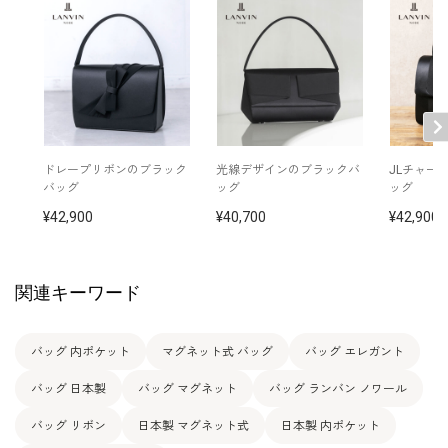
ドレープリボンのブラック
光線デザインのブラックバ
JLチャー
バッグ
ッグ
ッグ
42,900
40,700
42,900
関連キーワード
バッグ 内ポケット
マグネット式 バッグ
バッグ エレガント
バッグ 日本製
バッグ マグネット
バッグ ランバン ノワール
バッグ リボン
日本製 マグネット式
日本製 内ポケット