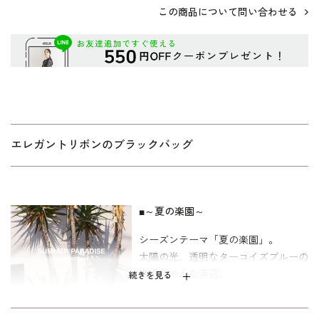
この商品について問い合わせる
エレガントリボンのブラックバッグ
■～夏の楽園～
シーズンテーマ「夏の楽園」。
太陽の光、透明なターコイズブルーの
海の穏やかな浜辺。
続きを見る
それは、華やかなパーティーや気まま
なライフスタイルを背景にしたゆった