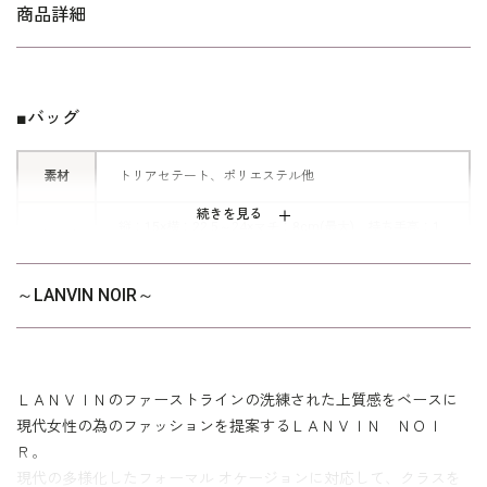
りとした感覚を思い起こさせる。
商品詳細
■デザインポイント
ランバンのJLマーク中心にあしらっ
■バッグ
た、直線的なリボンに、やさしいタッ
クを添えて。
素材
トリアセテート、ポリエステル他
折り重なるラインが上品なアクセント
になったバッグです。
続きを見る
縦：15×横：22.5～24×マチ：8cm(最大) 持ち手高：1
サイズ
0.5cm
～LANVIN NOIR～
マグネット式開閉 / キャビネタイプ内ポケット
※日本製
その他
※保管用のロゴ入り不織布袋と化粧箱でお届けします。
※モデル着用 アンサンブル：
0771855
ＬＡＮＶＩＮのファーストラインの洗練された上質感をベースに
現代女性の為のファッションを提案するＬＡＮＶＩＮ ＮＯＩ
Ｒ。
現代の多様化したフォーマル オケージョンに対応して、クラスを