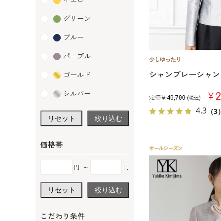
イエロー
グリーン
ブルー
パープル
シャンブレーシャン
ゴールド
シルバー
￥2
定価￥
40,700
(税込)
4.3
（3
リセット
絞り込む
価格帯
円
～
円
リセット
絞り込む
こだわり条件