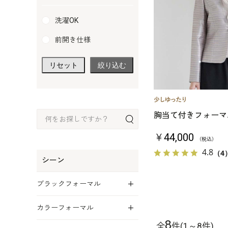
洗濯OK
前開き仕様
リセット
絞り込む
胸当て付きフォーマ
￥44,000
（税込）
4.8
（4
シーン
展開
ブラックフォーマル
展開
カラーフォーマル
8
展開
全
件(1～8件)