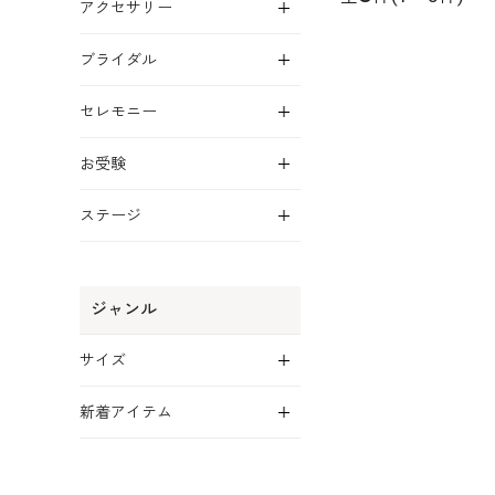
アクセサリー
展開
ブライダル
展開
セレモニー
展開
お受験
展開
ステージ
ジャンル
展開
サイズ
展開
新着アイテム