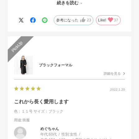
続きを読む
その旨をお伝えさせていただきたいと思いました。とても素敵な
ドレスで本当に感動致しました。
人生最高の幸せな日に華を添えていただき、心より感謝申し上げ
参考になった
23
Like!
37
ます。
ブラックフォーマル
詳細を見る
2022.1.20
これから長く愛用します
色：１１号
サイズ：ブラック
用途
:喪服
めぐちゃん
年代:
60代
性別:
女性