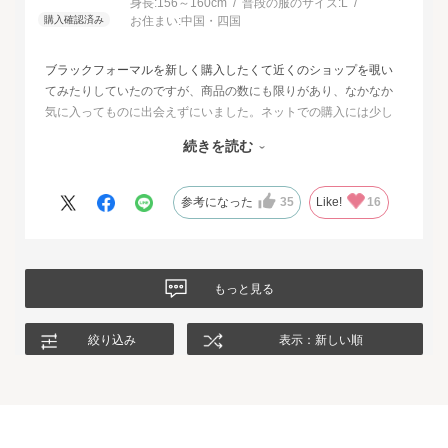
身長:
156～160cm
普段の服のサイズ:
L
お住まい:
中国・四国
ブラックフォーマルを新しく購入したくて近くのショップを覗い
てみたりしていたのですが、商品の数にも限りがあり、なかなか
気に入ってものに出会えずにいました。ネットでの購入には少し
不安もあったのですが、試着サービスがあることで安心して購入
続きを読む
することが出来ました。最初に注文したものはイメージと違って
いて返品させて頂いたのですが、二度目に注文した今回の商品
は、生地もデザインも大満足、これから長く自信をもって着用し
参考になった
35
Like!
16
たいと思います。
もっと見る
絞り込み
表示：新しい順