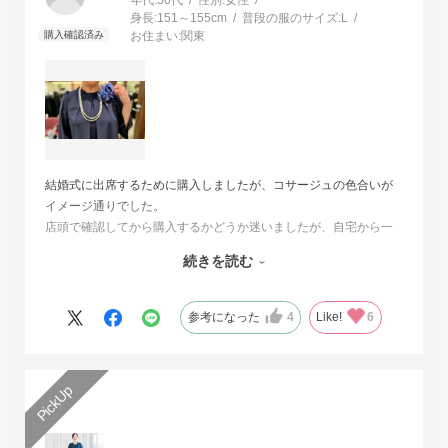
年代:
50代
性別:
女性
身長:
151～155cm
普段の服のサイズ:
L
お住まい:
関東
結婚式に出席するために購入しましたが、コサージュの色合いが
イメージ通りでした。
店頭で確認してから購入するかどうか迷いましたが、自宅から一
番近い店舗ではネイビーは完売でした。
続きを読む
オンラインショップは写真数が多くじっくりと検討することがで
きました。
また、購入するとすぐに届くのでとても便利だと思いました。
参考になった
4
Like!
6