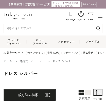
あとで見る
ログイン
カート
ブラック
カラー
アクセサリー
ブライダル
フォーマル
フォーマル
人気キーワード
大きいサイズ
喪服 50代
マザードレス
骨格診断
トロイ
ホーム
結婚式・パーティー
ドレス シルバー
ドレス シルバー
2列表示
1列表示
並
絞り込み検索
表示方法
並び順