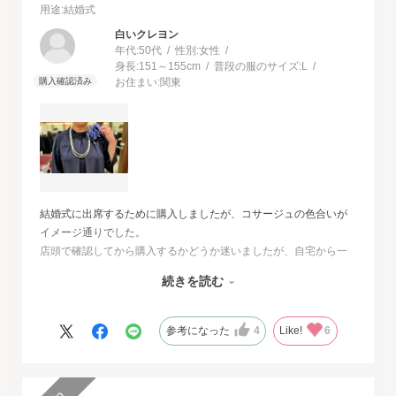
用途
:結婚式
白いクレヨン
年代:
50代
性別:
女性
身長:
151～155cm
普段の服のサイズ:
L
お住まい:
関東
結婚式に出席するために購入しましたが、コサージュの色合いが
イメージ通りでした。
店頭で確認してから購入するかどうか迷いましたが、自宅から一
番近い店舗ではネイビーは完売でした。
続きを読む
オンラインショップは写真数が多くじっくりと検討することがで
きました。
また、購入するとすぐに届くのでとても便利だと思いました。
参考になった
4
Like!
6