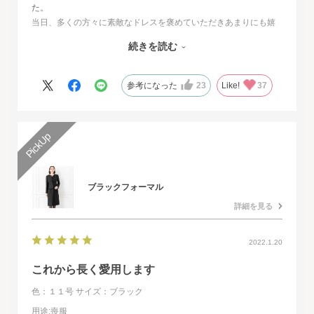
た。
当日、多くの方々に素敵なドレスを褒めていただきあまりにも嬉
しくて、
続きを読む
その旨をお伝えさせていただきたいと思いました。とても素敵な
ドレスで本当に感動致しました。
人生最高の幸せな日に華を添えていただき、心より感謝申し上げ
参考になった
23
Like!
37
ます。
ブラックフォーマル
詳細を見る
2022.1.20
これから長く愛用します
色：１１号
サイズ：ブラック
用途
:喪服