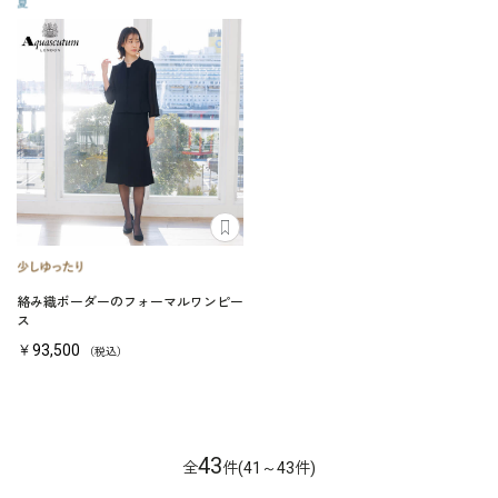
絡み織ボーダーのフォーマルワンピー
ス
￥93,500
（税込）
43
全
件(41～43件)