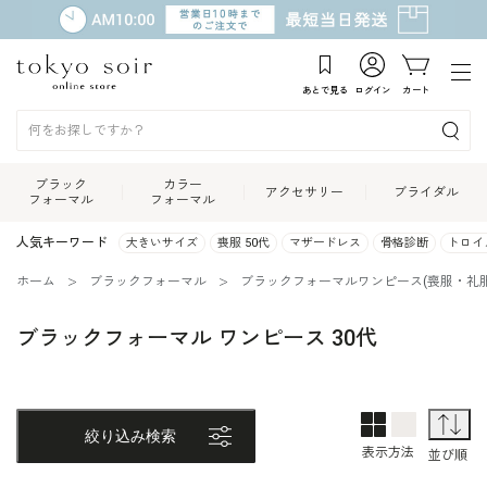
あとで見る
ログイン
カート
ブラック
カラー
アクセサリー
ブライダル
フォーマル
フォーマル
人気キーワード
大きいサイズ
喪服 50代
マザードレス
骨格診断
トロイ
ホーム
ブラックフォーマル
ブラックフォーマルワンピース(喪服・礼服
ブラックフォーマル ワンピース 30代
2列表示
1列表示
並
絞り込み検索
表示方法
並び順