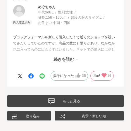
めぐちゃん
年代:
60代
性別:
女性
身長:
156～160cm
普段の服のサイズ:
L
お住まい:
中国・四国
ブラックフォーマルを新しく購入したくて近くのショップを覗い
てみたりしていたのですが、商品の数にも限りがあり、なかなか
気に入ってものに出会えずにいました。ネットでの購入には少し
不安もあったのですが、試着サービスがあることで安心して購入
続きを読む
することが出来ました。最初に注文したものはイメージと違って
いて返品させて頂いたのですが、二度目に注文した今回の商品
は、生地もデザインも大満足、これから長く自信をもって着用し
参考になった
35
Like!
16
たいと思います。
もっと見る
絞り込み
表示：新しい順