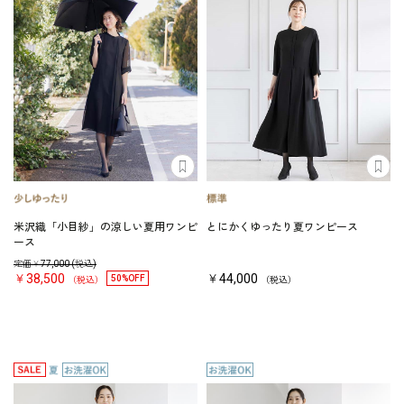
米沢織「小目紗」の涼しい夏用ワンピ
とにかくゆったり夏ワンピース
ース
定価￥
77,000
(税込)
￥38,500
￥44,000
50%OFF
（税込）
（税込）