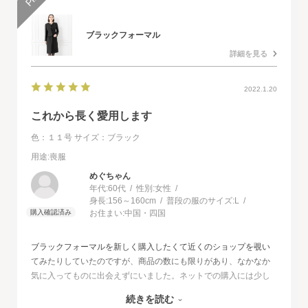
ブラックフォーマル
詳細を見る
2022.1.20
これから長く愛用します
色：１１号
サイズ：ブラック
用途
:喪服
めぐちゃん
年代:
60代
性別:
女性
身長:
156～160cm
普段の服のサイズ:
L
お住まい:
中国・四国
ブラックフォーマルを新しく購入したくて近くのショップを覗い
てみたりしていたのですが、商品の数にも限りがあり、なかなか
気に入ってものに出会えずにいました。ネットでの購入には少し
不安もあったのですが、試着サービスがあることで安心して購入
続きを読む
することが出来ました。最初に注文したものはイメージと違って