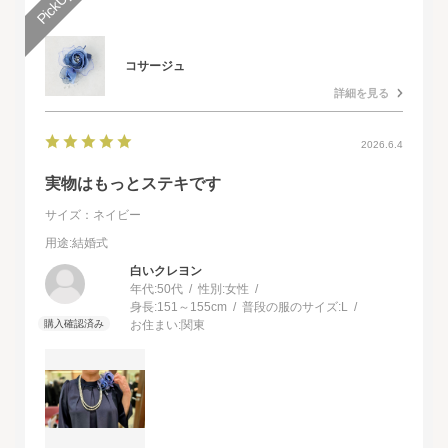
コサージュ
詳細を見る
2026.6.4
実物はもっとステキです
サイズ：ネイビー
用途
:結婚式
白いクレヨン
年代:
50代
性別:
女性
身長:
151～155cm
普段の服のサイズ:
L
お住まい:
関東