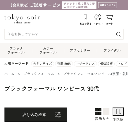
あとで見る
ログイン
カート
ブラック
カラー
アクセサリー
ブライダル
フォーマル
フォーマル
人気キーワード
大きいサイズ
喪服 50代
マザードレス
骨格診断
トロイ
ホーム
ブラックフォーマル
ブラックフォーマルワンピース(喪服・礼服
ブラックフォーマル ワンピース 30代
2列表示
1列表示
並
絞り込み検索
表示方法
並び順