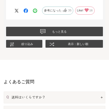
いて返品させて頂いたのですが、二度目に注文した今回の商品
は、生地もデザインも大満足、これから長く自信をもって着用し
参考になった
35
Like!
16
たいと思います。
もっと見る
絞り込み
表示：新しい順
よくあるご質問
Q
送料はいくらですか？