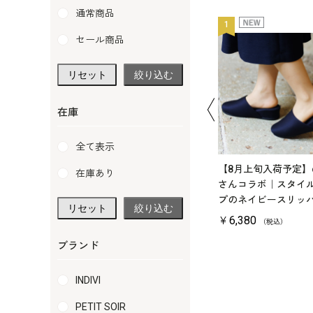
通常商品
12
1
セール商品
リセット
絞り込む
在庫
全て表示
】たっぷり容量
お受験や学校訪問に、紳士
【8月上旬入荷予定】c
在庫あり
ッグ
用スリッパ
さんコラボ｜スタイ
プのネイビースリッ
リセット
絞り込む
￥6,380
￥6,380
（税込）
（税込）
（税込）
レ
レ
ビ
ビ
ブランド
ュ
ュ
5.0
5.0
（14）
ー
（1）
ー
を
を
INDIVI
見
見
る
る
PETIT SOIR