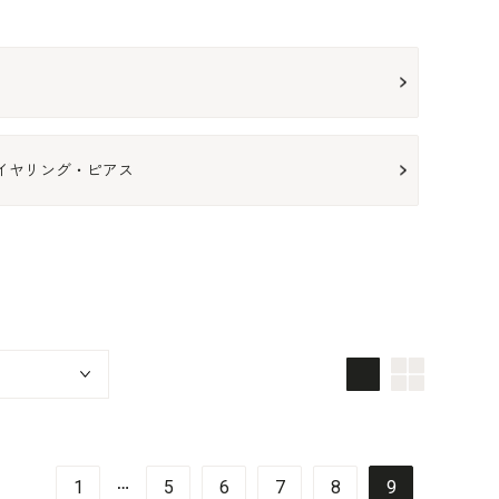
イヤリング・ピアス
画像大
画像小
…
1
5
6
7
8
9