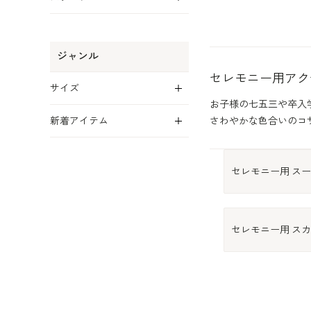
ジャンル
セレモニー用アク
展開
サイズ
お子様の七五三や卒入
展開
新着アイテム
さわやかな色合いのコ
セレモニー用 ス
セレモニー用 ス