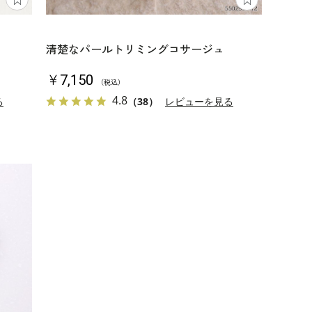
清楚なパールトリミングコサージュ
￥7,150
（税込）
4.8
る
（38）
レビューを見る