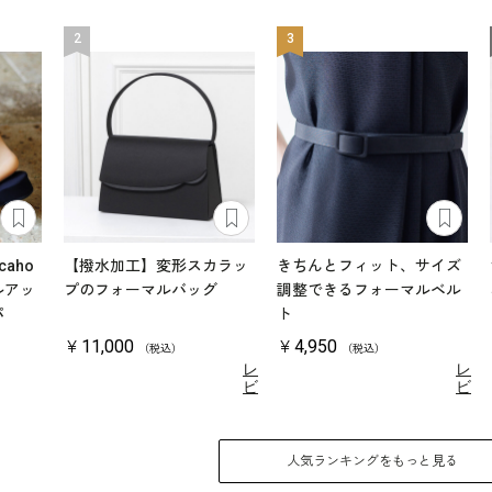
2
3
aho
【撥水加工】変形スカラッ
きちんとフィット、サイズ
ルアッ
プのフォーマルバッグ
調整できるフォーマルベル
パ
ト
￥11,000
￥4,950
（税込）
（税込）
レ
レ
ビ
ビ
ュ
ュ
4.7
5.0
（9）
ー
（1）
ー
を
を
見
見
人気ランキングをもっと見る
る
る