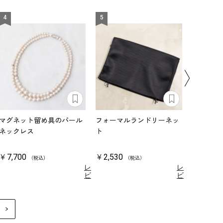
4
5
6
マグネット留め具のパール
フォーマルランドリーネッ
ローズモ
ネックレス
ト
ンカチ
￥7,700
￥2,530
￥1,100
（税込）
（税込）
レ
レ
ビ
ビ
ュ
ュ
4.8
4.5
（18）
ー
（2）
ー
を
を
見
見
る
る