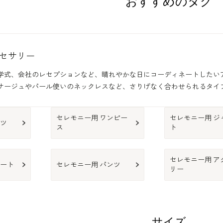
おすすめのタグ
セサリー
学式、会社のレセプションなど、晴れやかな日にコーディネートしたい
サージュやパール使いのネックレスなど、さりげなく合わせられるタイ
セレモニー用 ワンピー
セレモニー用 ジ
ーツ
ス
ト
セレモニー用 ア
カート
セレモニー用 パンツ
リー
サイズ