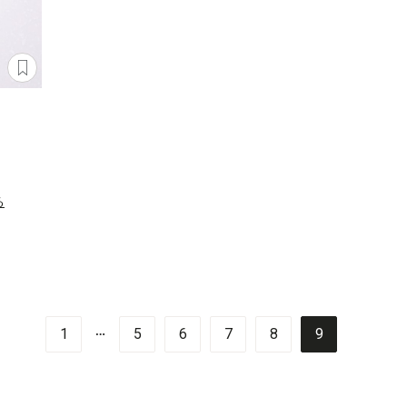
る
…
1
5
6
7
8
9