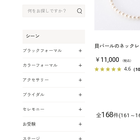
シーン
貝パールのネックレ
展開
ブラックフォーマル
￥11,000
展開
（税込）
カラーフォーマル
4.6
（1
展開
アクセサリー
展開
ブライダル
展開
セレモニー
168
全
件(161～1
展開
お受験
展開
ステージ