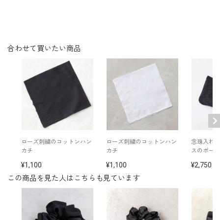
※日本製
※モデル身長：167cm Ｍ～Ｌサイズ着用
その他
※直接肌に触れるお品物となりますので、開封後の返品
は一切お断りさせていただきます。
合わせて買いたい商品
ローズ刺繍のコットンハン
ローズ刺繍のコットンハン
念珠入れ
カチ
カチ
スのポーチ(
1,100
1,100
2,750
この商品を見た人はこちらも見ています