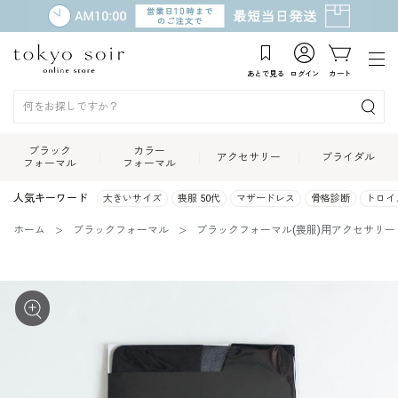
あとで見る
ログイン
カート
ブラック
カラー
アクセサリー
ブライダル
フォーマル
フォーマル
人気キーワード
大きいサイズ
喪服 50代
マザードレス
骨格診断
トロイ
ホーム
ブラックフォーマル
ブラックフォーマル(喪服)用アクセサリー