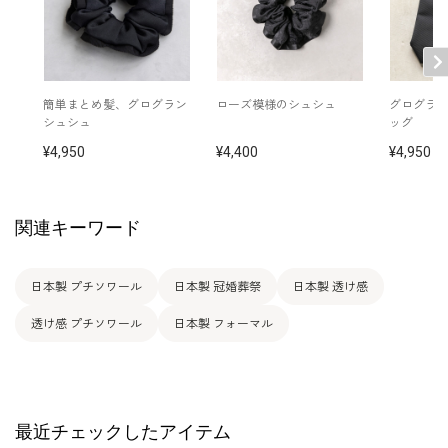
簡単まとめ髪、グログラン
ローズ模様のシュシュ
グログラ
シュシュ
ッグ
4,950
4,400
4,950
関連キーワード
日本製 プチソワール
日本製 冠婚葬祭
日本製 透け感
透け感 プチソワール
日本製 フォーマル
最近チェックしたアイテム