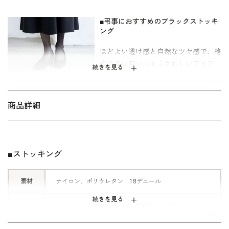
■弔事におすすめのブラックストッキ
ング
ほどよい透け感と自然なツヤ感で、格
式の高い装いにもふさわしいアイテ
続きを見る
ム。
ブラックバッグの中に保管しておく
と、いざというときに安心です。
商品詳細
■ストッキング
素材
ナイロン、ポリウレタン 18デニール
続きを見る
Ｍ～Ｌ：ヒップ85～98cm、身長150～165cm
サイズ
Ｌ～ＬＬ：ヒップ90～103cm、身長155～170cm