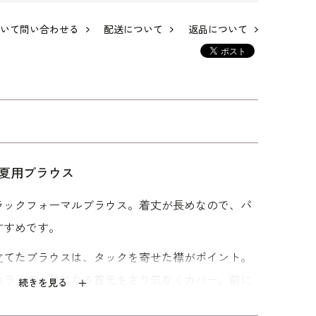
いて問い合わせる
配送について
返品について
ツス
フリルカラーのシフ
洗える｜ドレープが
洗える｜フリルがエ
ォンブラウス
美しい長袖ブラウス
レガントなアンサン
ブル
27,500
28,600
41,580
夏用ブラウス
ラックフォーマルブラウス。着丈が長めなので、パ
すすめです。
立てたブラウスは、タックを寄せた襟がポイント。
カラーで、気になる首元をさり気なくカバー。前に
続きを見る
ると左身頃に隠しファスナーがある前開き仕様。オ