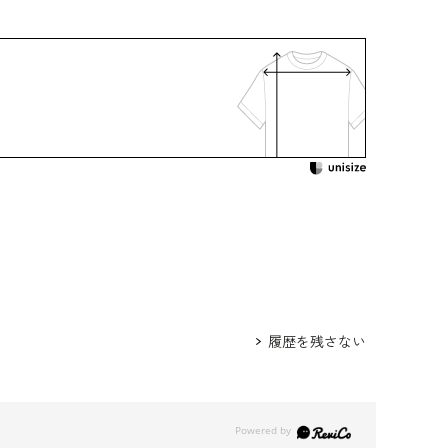
トリアセテート67％ ポリエステル33％（無
エステル100％
：ご自宅で洗濯可
オープンタイプ
着用：
407911-00
 /
5615200-00
 /
5652200-00
624130-97
身長167cm 9号着用
履歴を残さない