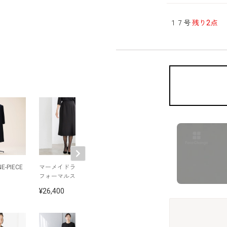
１７号
残り2点
NE-PIECE
マーメイドラインの
タック袖のペプラム
サテン切り替え
フォーマルスカート
ワンピース
ャープなアンサ
ル
26,400
30,800
31,900