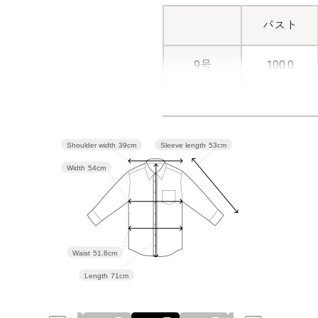
バスト
9号
100.0
11号
104.0
13号
108.0
Sleeve length
53cm
Shoulder width
39cm
Width
54cm
15号
113.0
17号
118.0
Waist
51.8cm
Length
71cm
表地：トリ
ダムボー