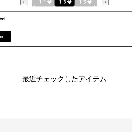
９号
１１号
１３号
１５号
素材
１７号
内側身頃：
地）
裏地：ポリ
ed
洗濯方法
pe
フロント
※モデル
パンツ /
3
その他
イヤリング
ネックレス
バッグ /
5
最近チェックしたアイテム
※モデル：