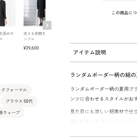
この商品につ
丈長めの
洗える前開きアンサ
洗える｜プリーツ使
暖か素材のパン
ス
ンブル
いの夏用フォーマル
ーツ
ブラウス
39,600
28,600
38,500
アイテム説明
ランダムボーダー柄の絽の
ランダムボーダー柄の夏用ブ
ックフォーマル
ンツに合わせるスタイルがお
ブラウス 50代
見た目にも涼しい絽素材で仕
骨格ウェーブ
後ろはすっきりしたスタンド
付いているカギホックを開け