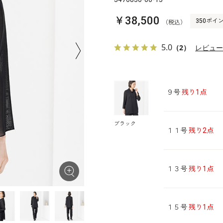
￥38,500
350ポイ
（税込）
5.0
（2）
レビュ
９号
残り1点
ブラック
１１号
残り2点
１３号
残り1点
１５号
残り1点