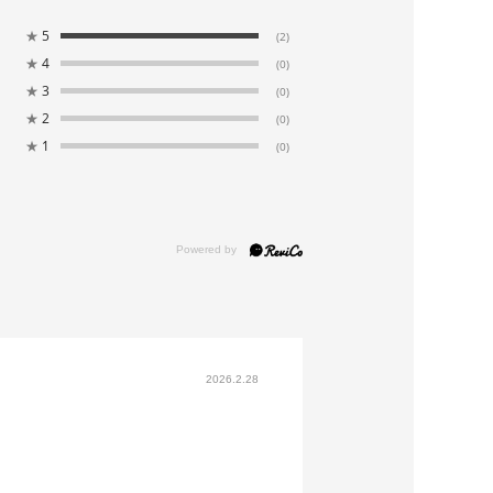
★
5
(2)
★
4
(0)
★
3
(0)
★
2
(0)
★
1
(0)
2026.2.28