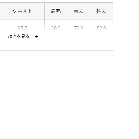
で下ろして外すことが可能。ファスナ
ー止りの下にはスリットを入れ、お腹
ウエスト
肩幅
着丈
袖丈
周りを締め付けることなく涼しく着て
95.5
38.0
70.0
52.0
いただくことができます。
続きを見る
99.5
38.5
70.5
52.5
103.5
39.0
71.0
53.0
108.5
40.0
71.5
53.0
113.5
41.0
72.0
53.0
アセテート70％ ポリエステル30％（絽ラン
ダー）