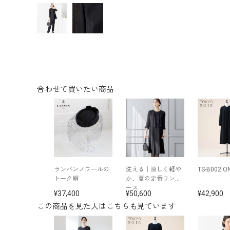
合わせて買いたい商品
ランバンノワールの
洗える｜涼しく軽
TS-B002 O
トーク帽
か、夏の定番ワンピ
ース
37,400
50,600
42,900
この商品を見た人はこちらも見ています