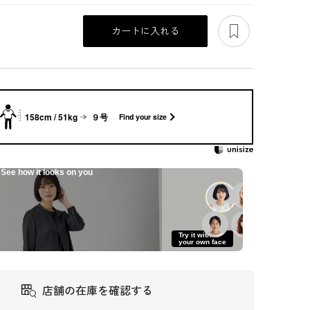
あとで見る
カートに入れる
158cm / 51kg
９号
Find your size
See how it looks on you
のシ
洗える｜長く着られ
洗える｜タックアク
とにかくゆったり夏
Try it with
ンブ
るスタンドカラーの
セントのブラックフ
ワンピース
your own face
アンサンブル
ォーマル
53,900
52,800
44,000
店舗の在庫を確認する