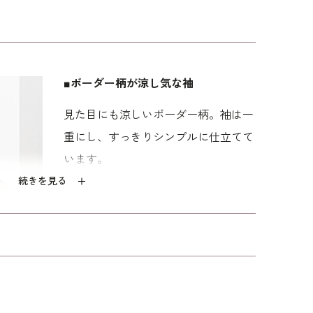
に着替えることができます。
ルなので、着用後にすぐお手入れできいつでも爽
お洗濯は
ウォッシャブルフォーマルのお洗濯方法
を
■ボーダー柄が涼し気な袖
「ゆったり」を使用。「少しゆったり」よりもさら
見た目にも涼しいボーダー柄。袖は一
。
重にし、すっきりシンプルに仕立てて
います。
07911
）は別売りです。
続きを見る
■着替えが簡単な前開き仕様
カギホックはフロントに2箇所。開け
ると左身頃に現れるファスナーは下ま