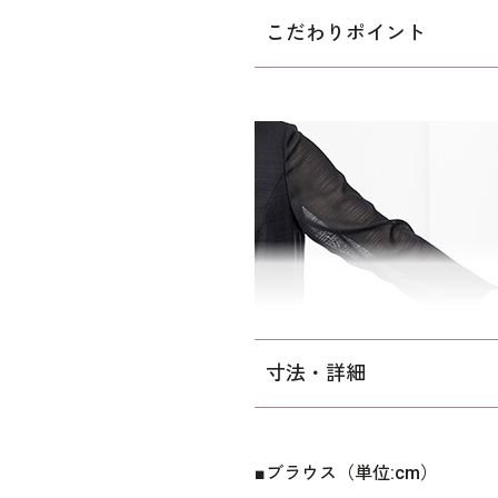
ープンファスナーなので、楽
こだわりポイント
ご自宅で洗えるウォッシャブ
かに過ごせます。ご自宅での
ご覧下さい。
パターン寸法はミセス向けの
にゆとりを持たせた寸法です
※組合わせているパンツ（
34
寸法・詳細
■ブラウス（単位:cm）