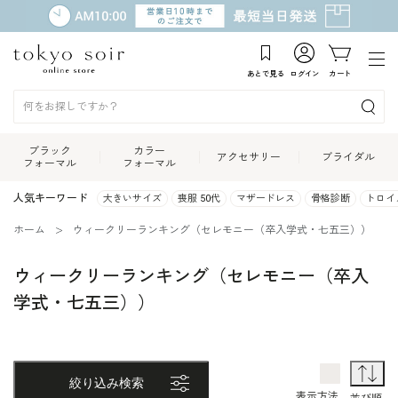
あとで見る
ログイン
カート
ブラック
カラー
アクセサリー
ブライダル
フォーマル
フォーマル
人気キーワード
大きいサイズ
喪服 50代
マザードレス
骨格診断
トロイ
ホーム
ウィークリーランキング（セレモニー（卒入学式・七五三））
ウィークリーランキング（セレモニー（卒入
学式・七五三））
ランキング
1列表示
並
絞り込み検索
表示方法