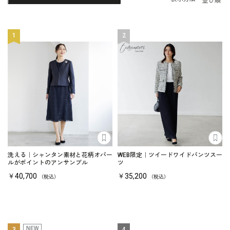
並び順
1
2
あとで見る
あ
洗える｜シャンタン素材と花柄オパー
WEB限定｜ツイードワイドパンツスー
ルがポイントのアンサンブル
ツ
￥40,700
￥35,200
（税込）
（税込）
3
4