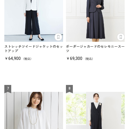
あとで見る
あ
ストレッチツイードジャケットのセッ
ボーダージャカードのセレモニースー
トアップ
ツ
￥64,900
￥69,300
（税込）
（税込）
7
8