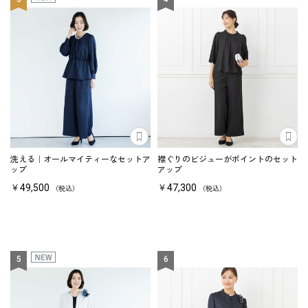
あとで見る
あ
洗える｜オールマイティーなセットア
襟ぐりのビジューがポイントのセット
ップ
アップ
￥49,500
￥47,300
（税込）
（税込）
5
6