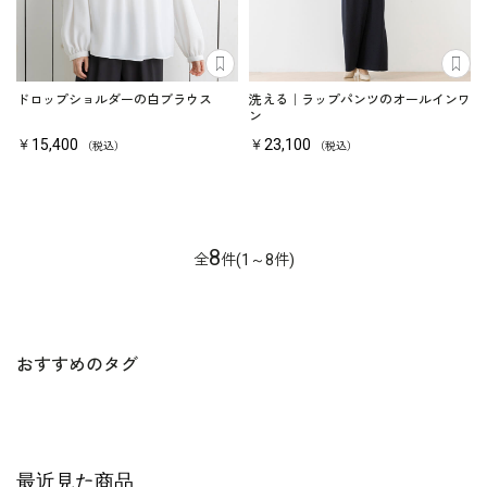
あとで見る
あ
ドロップショルダーの白ブラウス
洗える｜ラップパンツのオールインワ
ン
￥15,400
￥23,100
（税込）
（税込）
8
全
件(1～8件)
おすすめのタグ
最近見た商品