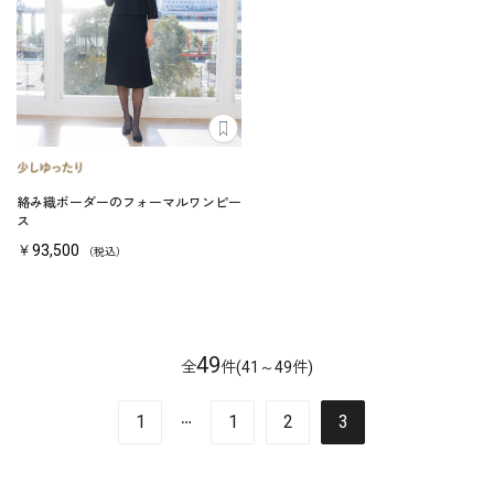
絡み織ボーダーのフォーマルワンピー
ス
￥93,500
（税込）
49
全
件(41～49件)
…
1
1
2
3