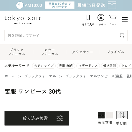
あとで見る
ログイン
カート
ブラック
カラー
アクセサリー
ブライダル
フォーマル
フォーマル
人気キーワード
大きいサイズ
喪服 50代
マザードレス
骨格診断
トロイ
ホーム
ブラックフォーマル
ブラックフォーマルワンピース(喪服・礼服
喪服 ワンピース 30代
2列表示
1列表示
並
絞り込み検索
表示方法
並び順