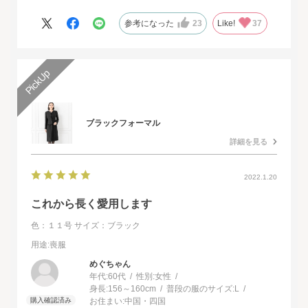
ドレスで本当に感動致しました。
人生最高の幸せな日に華を添えていただき、心より感謝申し上げ
参考になった
23
Like!
37
ます。
ブラックフォーマル
詳細を見る
2022.1.20
これから長く愛用します
色：１１号
サイズ：ブラック
用途
:喪服
めぐちゃん
年代:
60代
性別:
女性
身長:
156～160cm
普段の服のサイズ:
L
お住まい:
中国・四国