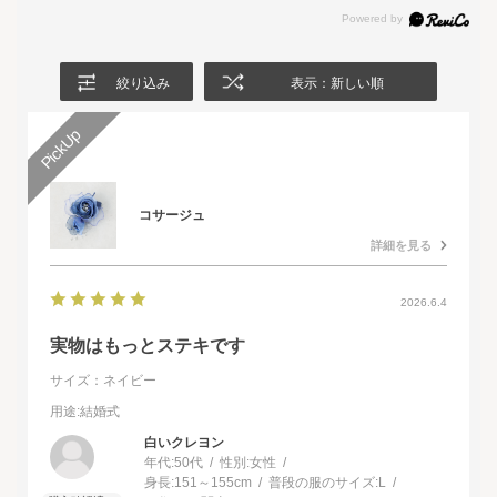
絞り込み
表示：新しい順
コサージュ
詳細を見る
2026.6.4
実物はもっとステキです
サイズ：ネイビー
用途
:結婚式
白いクレヨン
年代:
50代
性別:
女性
身長:
151～155cm
普段の服のサイズ:
L