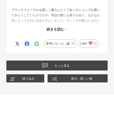
ブラックフォーマルを新しく購入したくて近くのショップを覗い
てみたりしていたのですが、商品の数にも限りがあり、なかなか
気に入ってものに出会えずにいました。ネットでの購入には少し
不安もあったのですが、試着サービスがあることで安心して購入
続きを読む
することが出来ました。最初に注文したものはイメージと違って
いて返品させて頂いたのですが、二度目に注文した今回の商品
は、生地もデザインも大満足、これから長く自信をもって着用し
参考になった
35
Like!
16
たいと思います。
もっと見る
絞り込み
表示：新しい順