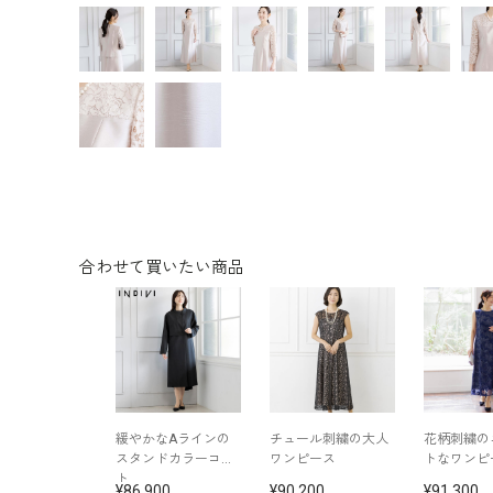
合わせて買いたい商品
緩やかなAラインの
チュール刺繍の大人
花柄刺繍の
スタンドカラーコー
ワンピース
トなワンピ
ト
86,900
90,200
91,300