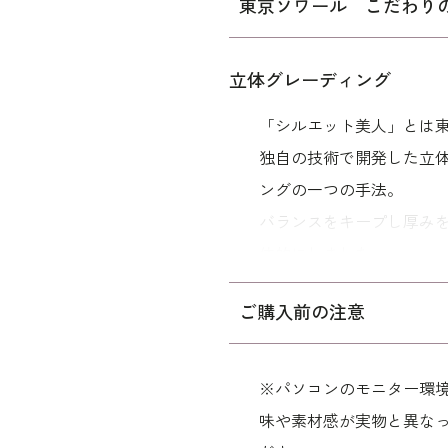
東京ソワール こだわり
13号
105.0
15号
110.0
立体グレーディング
「シルエット美人」とは
独自の技術で開発した立
表地 ポリ
素材
裏地 キ
ングの一つの手法。
バランスをキープし厚み
洗濯方法
体的にしました。
袖口スリ
シルエットが美しく、着
※モデル
ご購入前の注意
年令・サイズに関係なく
ネックレス
その他
イヤリング
ットします。
コサージュ
※パソコンのモニター環
バッグ /
5
※モデル：
味や素材感が実物と異な