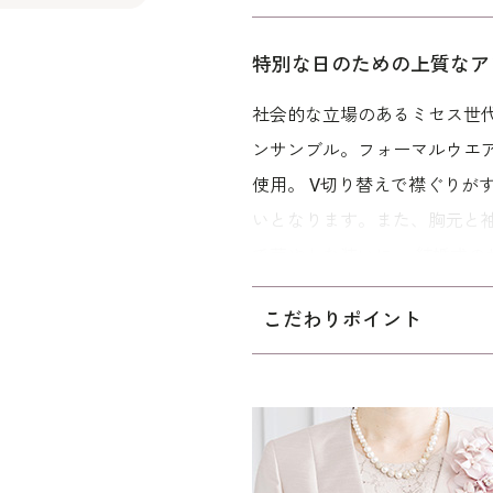
特別な日のための上質なア
社会的な立場のあるミセス世
ンサンブル。フォーマルウエ
使用。 V切り替えで襟ぐりが
いとなります。また、胸元と
で華やかな装いに。 結婚式
いフォーマルシーンで活躍し
こだわりポイント
コーディネートチェンジもお
パターンは「少しゆったり」タ
に比べてウエストを中心にゆ