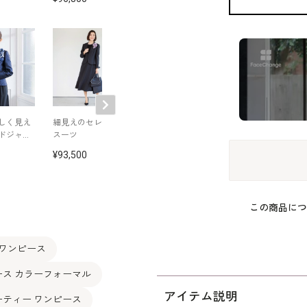
しく見え
細見えのセレモニー
上品で若々しく見え
ボーダージャカ
ドジャケ
スーツ
るジャカードジャケ
のセレモニース
ット
93,500
82,500
69,300
この商品につ
 ワンピース
ース カラーフォーマル
アイテム説明
ーティー ワンピース