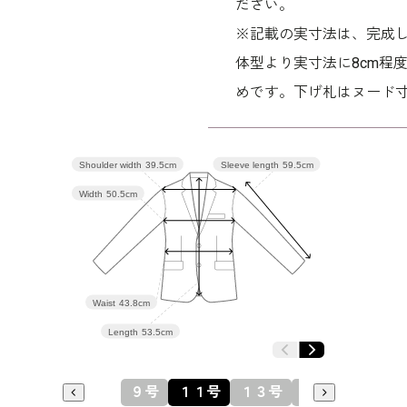
ださい。
※記載の実寸法は、完成し
■ワンピース（単位:cm）
体型より実寸法に8cm程
バスト
めです。下げ札はヌード
9号
94.5
Shoulder width
39.5cm
Sleeve length
59.5cm
11号
98.5
Width
50.5cm
13号
102.5
15号
107.5
Waist
43.8cm
Length
53.5cm
表地 ポ
９号
１１号
１３号
１５号
レース 