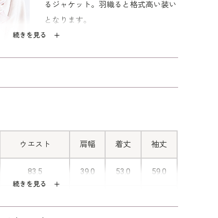
るジャケット。羽織ると格式高い装い
となります。
続きを見る
■上品な袖
袖に繊細なレースをあしらったワンピ
ースは、上品で華やかな装いに。
ウエスト
肩幅
着丈
袖丈
83.5
39.0
53.0
59.0
続きを見る
87.5
39.5
53.5
59.5