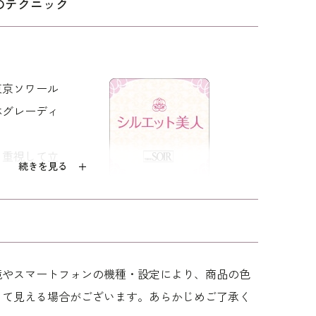
のテクニック
91.5
40.0
54.0
60.0
96.5
41.0
54.5
60.0
東京ソワール
体グレーディ
エステル100％
ュプラ 100％
を重視して立
続きを見る
：クリーニング
ット入り（折り返し可）
心地が良く、
着用：
すっきりフィ
 /
5512702-92
 /
5552454-92
 /
5504714-21
境やスマートフォンの機種・設定により、商品の色
522915-31
身長167cm 9号着用
って見える場合がございます。あらかじめご了承く