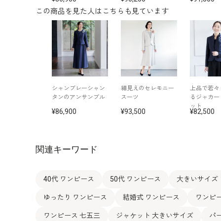
この商品を見た人はこちらも見ています
シャンブレーシャン
細見えのセレモニー
上品で若々
タンのアンサンブル
スーツ
るジャカー
ット
86,900
93,500
82,500
関連キーワード
40代 ワンピース
50代 ワンピース
大きいサイズ
ゆったり ワンピース
結婚式 ワンピース
ワンピ
ワンピース 七五三
ジャケット 大きいサイズ
パ