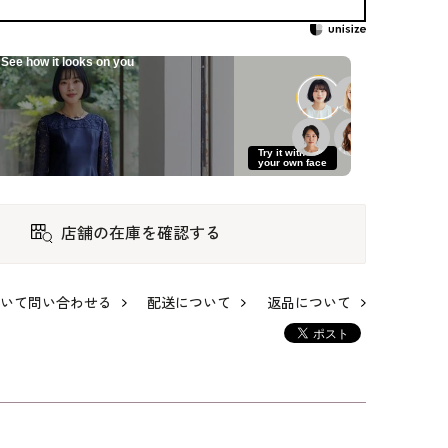
See how it looks on you
Try it with
your own face
ード
ボーダー織のセレモ
贅沢な花柄ジャカー
贅沢な花柄ジャカー
ーツ
ニースーツ
ド素材のケープつき
ド素材のケープつき
ドレス
ドレス
80,300
95,700
95,700
店舗の在庫を確認する
いて問い合わせる
配送について
返品について