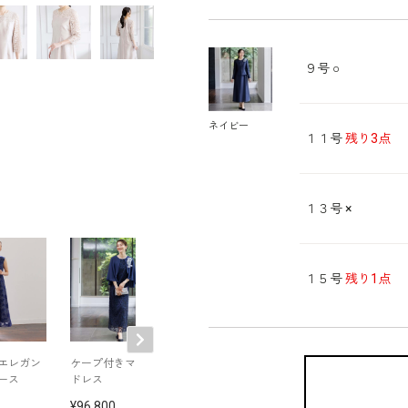
９号
○
ネイビー
１１号
残り3点
１３号
×
１５号
残り1点
エレガン
ケープ付きマザーズ
ティアードフリルの
多彩色のお呼ば
ース
ドレス
ワンピース
ャケット
96,800
80,300
75,900