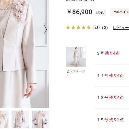
￥86,900
790ポイ
（税込）
5.0
（2）
レビュ
９号
残り4点
ピンクベージ
１１号
残り4点
ュ
１３号
残り4点
１５号
残り2点