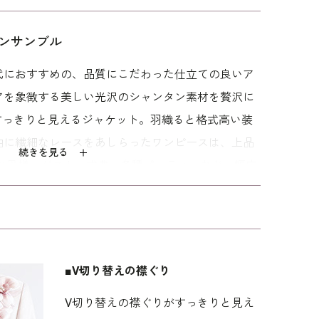
ンサンブル
代におすすめの、品質にこだわった仕立ての良いア
アを象徴する美しい光沢のシャンタン素材を贅沢に
すっきりと見えるジャケット。羽織ると格式高い装
袖に繊細なレースをあしらったワンピースは、上品
続きを見る
のお母様、ゲスト、式典、各種パーティーなど、幅広
ます。 シンプルなデザインのため、アクセサリーで
楽しみいただけます。
イプを使用したミセス（40代～）向け。 「標準」
とりを持たせています。
■V切り替えの襟ぐり
V切り替えの襟ぐりがすっきりと見え