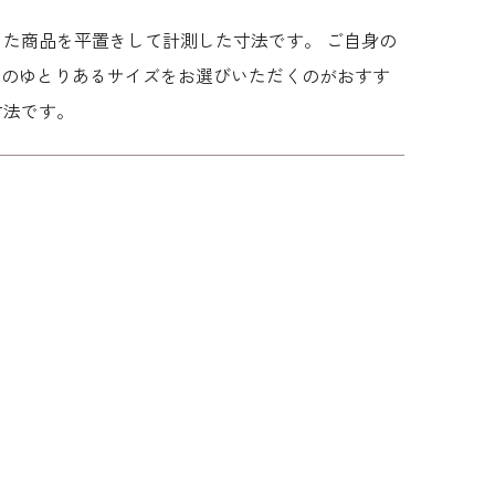
た商品を平置きして計測した寸法です。 ご自身の
度のゆとりあるサイズをお選びいただくのがおすす
ウエスト
ヒップ
肩幅
着丈
袖丈
寸法です。
80.5
102.0
38.5
130.0
43.0
84.5
106.0
39.0
131.0
43.5
88.5
110.0
39.5
132.0
44.0
93.5
115.0
40.5
132.5
44.0
リエステル100％
ナイロン 70％