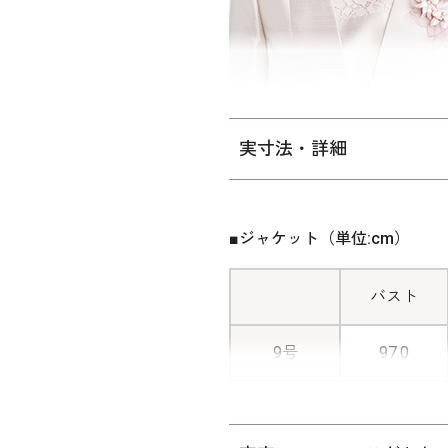
実寸法・詳細
■ジャケット（単位:cm）
バスト
9号
97.0
11号
101.0