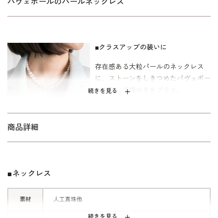
パヴェボールのパールネックレス
■クラスアップの装いに
存在感ある大粒パールのネックレス
に、ストーンをしきつめたパヴェボー
ルを配して煌めきをプラス。
続きを見る
格式高い装いにも負けない、上品な迫
力のあるネックレスです。
商品詳細
■王道カラー
どのコーディネートにもしっくりくる
■ネックレス
よう、定番のシルバーとゴールドをご
用意いたしました。
素材
人工真珠他
ウェアやバッグの金具と色を合わせて
続きを見る