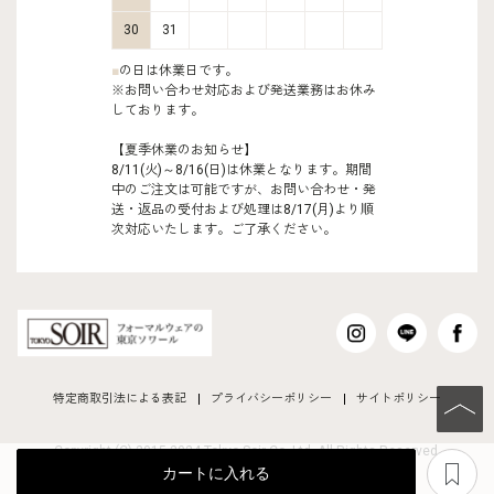
30
31
■
の日は休業日です。
※お問い合わせ対応および発送業務はお休み
しております。
【夏季休業のお知らせ】
8/11(火)～8/16(日)は休業となります。期間
中のご注文は可能ですが、お問い合わせ・発
送・返品の受付および処理は8/17(月)より順
次対応いたします。ご了承ください。
特定商取引法による表記
プライバシーポリシー
サイトポリシー
PAGE TO
Copyright (C) 2015-2024 Tokyo Soir Co ,Ltd. All Rights Reserved.
あ
カートに入れる