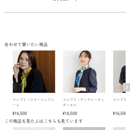
いただくのがおすすめです。
全長：38cm / アジャスター：8.5cm / パール
サイズ
粒：8～10mm
※日本製
※モデル着用 ジャケット：
6410388
/ コサージ
その他
ュ：
5502212
/ バッグ：
5524901
ジャケット：
1401203
/ コサージュ：
5502212
/
バッグ：
5522240
合わせて買いたい商品
マニプリ｜コラージュブル
マニプリ｜ヴィヴァーチェ
マニプリ
ーム
タッセル
16,500
16,500
16,500
この商品を見た人はこちらも見ています