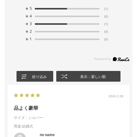
★
5
(1)
★
4
(0)
★
3
(1)
★
2
(0)
★
1
(0)
絞り込み
表示：新しい順
2024.2.28
品よく豪華
サイズ：シルバー
用途
:結婚式
no name