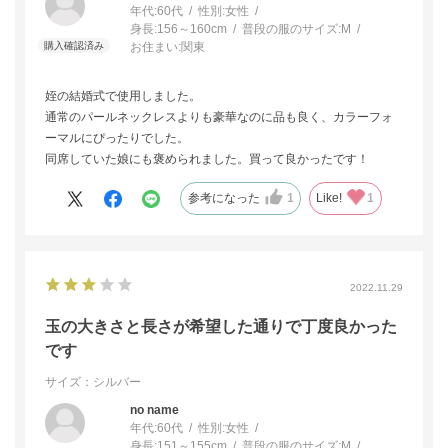
年代:
60代
性別:
女性
身長:
156～160cm
普段の服のサイズ:
M
お住まい:
関東
姪の結婚式で使用しました。
通常のパールネックレスよりも豪華なのに品も良く、カラーフォ
ーマルにぴったりでした。
同席していた娘にも褒められました。買って良かったです！
参考になった
1
Like!
1
2022.11.29
玉の大きさと長さが希望した通りで丁度良かった
です
サイズ：シルバー
no name
年代:
60代
性別:
女性
身長:
151～155cm
普段の服のサイズ:
M