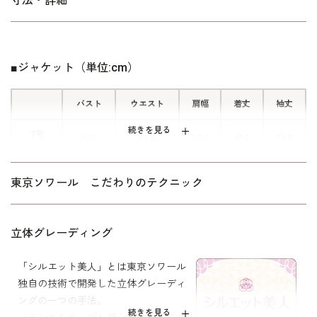
寸法・詳細
■コード挟み込みの切り替え
ジャケットとワンピースの切り替え部
分には黒のコードを挟み込んでクチュ
■ジャケット（単位:cm）
ール感を出しています。LANVINなら
ではのこだわりを感じるテクニックで
バスト
ウエスト
肩幅
着丈
袖丈
す。
続きを見る
7号
94.0
81.0
38.0
45.5
59.5
(36)
■フレアー感たっぷりのワンピース
9号
ワンピースのスカート部分にマチを入
97.0
84.0
38.5
46.0
60.0
東京ソワール こだわりのテクニック
(38)
れてフレアー感を出しました。コンパ
クトなジャケットとの相性が抜群で
11号
101.0
88.0
39.0
46.5
60.5
(40)
す。
立体グレーディング
13号
105.0
92.0
39.5
47.0
61.0
(42)
「シルエット美人」とは東京ソワール
独自の技術で開発した立体グレーディ
15号
110.0
97.0
40.5
47.5
61.0
ングの一つの手法。
(44)
続きを見る