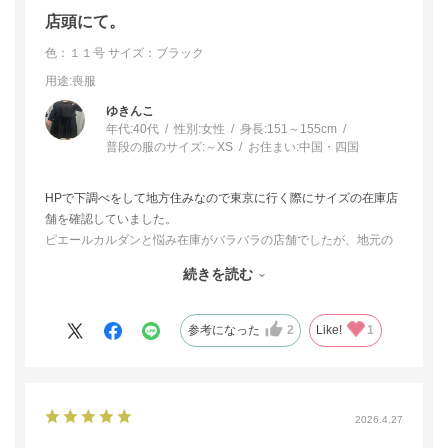
店頭にて。
色：１１号
サイズ：ブラック
用途
:喪服
ゆきんこ
年代:
40代
性別:
女性
身長:
151～155cm
普段の服のサイズ:
～XS
お住まい:
中国・四国
HPで下調べをして地方住みなので東京に行く際にサイズの在庫店
舗を確認していました。
ピエールカルダンと悩み在庫がバラバラの店舗でしたが、地元の
百貨店の東京ソワールに、ランバンノワールの取り扱いが有り、
続きを読む
まさに本命のこちら40が1点だけありました。
普段のサイズより大きい上に普段はフィットした服ばかり着てい
るせいで、ゆとりのあるデザインが難しい
参考になった
2
Like!
1
ランバンノワールを沢山試着し、似たデザインのワンサイズ下げ
た38も着てみたが、ゆとりがあって丁度良い。
しかし店舗販売の良いところ
2026.4.27
プロが一目見て40をおススメしてくださり、背中のしわやお手伝