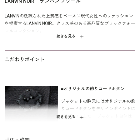
LANVIN NOIR ランバン ノワール
LANVINの洗練された上質感をベースに現代女性へのファッション
を提案するLANVIN NOIR。クラス感のある高品質なブラックフォー
マルコレクション。
続きを見る
微光沢のある上質なグログランで仕立てたモダンなショールカラ
ーのジャケットと分量感たっぷりのワンピースのアンサンブル。
コードパイピングをアクセントにしたモダンベーシックなブラッ
こだわりポイント
クフォーマルです。クラシカル雰囲気のなショールカラーのジャ
ケットはコードリボンのボタンがアクセント。ワンピースの切り
替え部分には同じく黒のコードを挟み込み、たっぷりとしたフレ
■オリジナルの飾りコードボタン
アー感を出しています。
ジャケットの胸元にはオリジナルの飾
喪服としてはもちろんのこと、ホテルでの送る会や偲ぶ会、卒入
りコードボタンをデザインポイントに
学式の式服としてもおすすめの一着。ワンピースの着丈は、膝が
あしらいました。 ジャケット自体は
隠れる安心な丈。ミセス（40代～）向け、｢少しゆったり｣パター
続きを見る
比翼の裏に三箇所のスナップがついて
ンを使用。「標準」に比べてウエストを中心にゆとりを持たせて
います。
います。