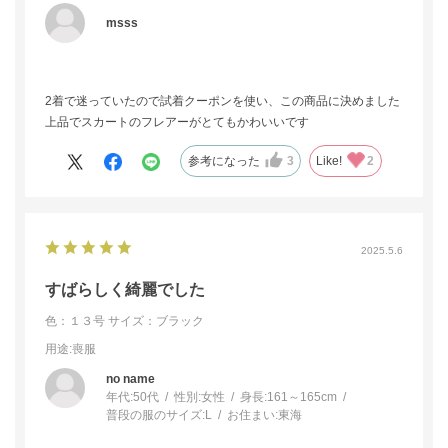
msss
2着で迷っていたので試着クーポンを使い、この商品に決めました
上品でスカートのフレアーがとてもかわいいです
参考になった
3
Like!
2
2025.5.6
すばらしく綺麗でした
色：１３号
サイズ：ブラック
用途
:喪服
no name
年代:
50代
性別:
女性
身長:
161～165cm
普段の服のサイズ:
L
お住まい:
東海