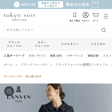
あとで見る
ログイン
カート
ブラック
カラー
アクセサリー
ブライダル
フォーマル
フォーマル
人気キーワード
大きいサイズ
喪服 50代
マザードレス
骨格診断
トロイ
ホーム
ブラックフォーマル
ブラックフォーマル(喪服)アンサンブル