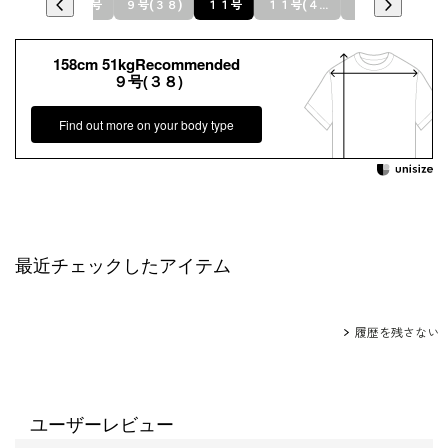
７号(３６)
９号
９号(３８)
１１号
１１号(４０)
１３号
158cm 51kgRecommended
９号(３８)
Find out more on your body type
最近チェックしたアイテム
履歴を残さない
ユーザーレビュー