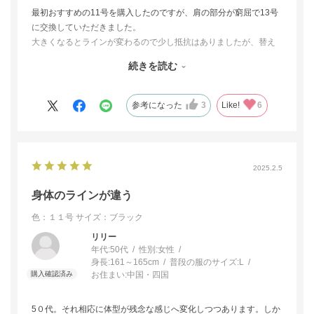
最初おすすめの11号を購入したのですが、肩の部分が窮屈で13号
に交換していただきました。
大きくなるとラインが変わるので少し抵抗はありましたが、替え
てもらって良かったです。背中のファスナーにも難なく手が届く
続きを読む
ので脱ぎ着しやすくなりました。心配したラインも実際着てみる
と大したことはなく、本当に綺麗で親戚にも褒められました。
参考になった
3
Like!
6
2025.2.5
身体のラインが違う
色：１１号
サイズ：ブラック
リリー
年代:
50代
性別:
女性
身長:
161～165cm
普段の服のサイズ:
L
お住まい:
中国・四国
5０代。それ相応に体型が残念な感じへ変化しつつあります。しか