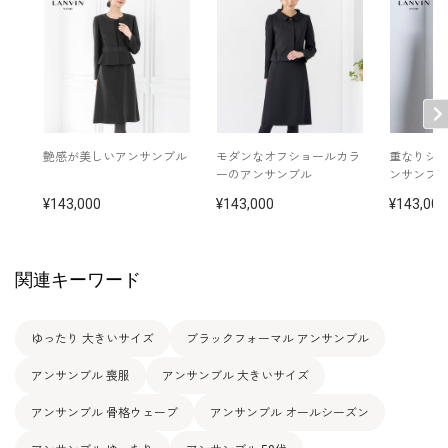
7号
93.5
79.5
99.5
38.0
105.0
41.5
(36)
9号
96.5
82.5
102.5
38.5
105.5
42.0
(38)
11号
100.5
86.5
106.5
39.0
106.5
42.5
(40)
艶感が美しいアンサンブル
モダンなオフショールカラ
重なりシ
ーのアンサンブル
ンサンブ
13号
104.5
90.5
110.5
39.5
107.5
43.0
(42)
143,000
143,000
143,000
15号
109.5
95.5
115.5
40.5
108.0
43.0
(44)
関連キーワード
表地：トリアセテート69％ ポリエステル31％（グログラ
ゆったり 大きいサイズ
ブラックフォーマル アンサンブル
素材
ン）
裏地：キュプラ100％
アンサンブル 喪服
アンサンブル 大きいサイズ
洗濯方法：クリーニング
アンサンブル 骨格ウェーブ
その他
日本製
アンサンブル オールシーズン
後ろファスナー