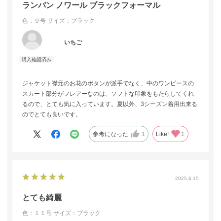
いする時の脇の上げ具合など、沢山のアドバイスを頂きました。
ランバン ノワール ブラックフォーマル
ネットだと38を買うところを
色：９号
サイズ：ブラック
高価な買い物になるし、プロのアドバイス通り40にしました。
袖も長かった為、詰めてもらい完璧なお買い物になりました。
葬祭の知識が無かった為、ネット購入にはない対面の良さを実感
いちご
しました。
また店舗にサイズの取り寄せもできるそうでネットでサイズ交換
するよりお得だそう。
ジャケット襟元のお花のボタンが派手でなく、中のワンピースの
今41歳、一生物の良いお買い物ができました。
スカート部分がフレアーなのは、ソフトな印象をもたらしてくれ
そして黒いエプロンもあれば良いことやパールネックレスの意味
るので、とても気に入っています。夏以外、3シーズン着用出来る
をも学びました。
のでとても良いです。
地方にも専門店があること、百貨店にあることが1番の信用になり
ます。
参考になった
1
Like!
1
2025.6.15
とても綺麗
色：１１号
サイズ：ブラック