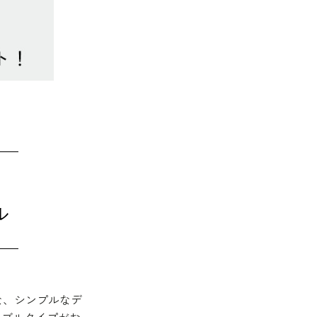
ぶ
ル
な、シンプルなデ