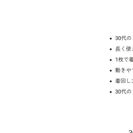
30代
長く使
1枚で
動きや
着回し
30代