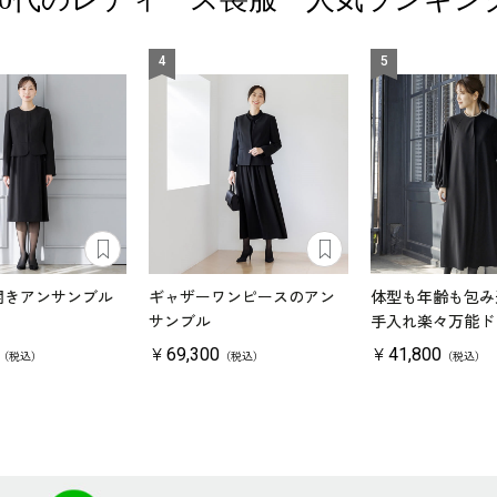
4
5
開きアンサンブル
ギャザーワンピースのアン
体型も年齢も包み
サンブル
手入れ楽々万能ド
￥69,300
￥41,800
（税込）
（税込）
（税込）