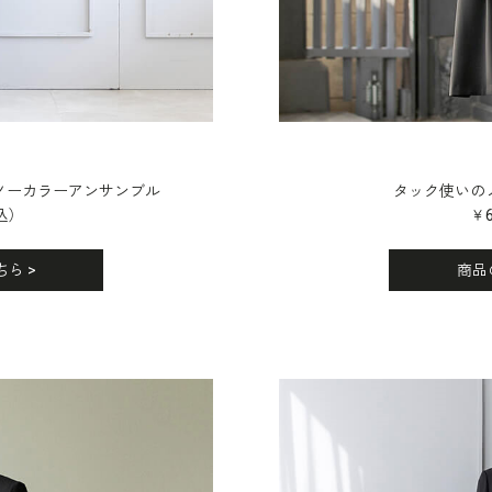
】
ノーカラーアンサンブル
タック使いの
込）
￥
ら >
商品