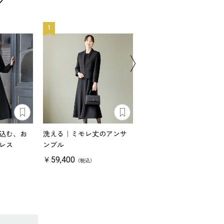
1
2
込む、お
洗える｜ミモレ丈のアンサ
洗える｜ストレッチ素材
レス
ンブル
たためるパンツスーツ
￥59,400
￥39,600
（税込）
（税込）