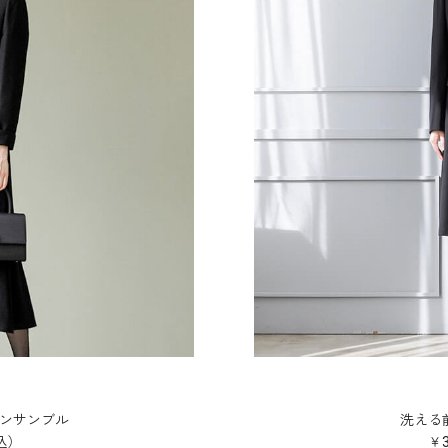
】
ンサンブル
洗える
込）
￥