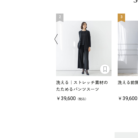
2
3
える｜ミモレ丈のアンサ
洗える｜ストレッチ素材の
洗える前
ブル
たためるパンツスーツ
59,400
￥39,600
￥39,600
（税込）
（税込）