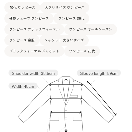
15号(44)
105.0
89.0
121.0
39.5
105.5
39.0
40代 ワンピース
大きいサイズ ワンピース
骨格ウェーブ ワンピース
ワンピース 30代
表地：ポリエステル100％（経二重）×トリアセテート7
素材
9％ ポリエステル21％（グログラン）
ワンピース ブラックフォーマル
ワンピース オールシーズン
裏地：ポリエステル100％
ワンピース 喪服
ジャケット 大きいサイズ
洗濯方法：クリーニング
その他
ブラックフォーマル ジャケット
ワンピース 20代
後ろファスナー
Shoulder width
38.5cm
Sleeve length
59cm
Width
48cm