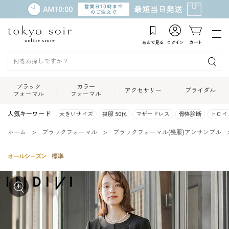
あとで見る
ログイン
カート
ブラック
カラー
アクセサリー
ブライダル
フォーマル
フォーマル
人気キーワード
大きいサイズ
喪服 50代
マザードレス
骨格診断
トロイ
ホーム
ブラックフォーマル
ブラックフォーマル(喪服)アンサンブル