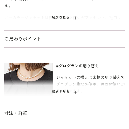
ル。
ノーカラージャケットは襟元のタック使いがアクセント。袖口は
続きを見る
スリット入りで折り返すと襟元と同じグログランがのぞきます。
ワンピースはウエストのサイドにタックを取った女性らしいシル
エット。肩からウエストにつながる縦の切り替えラインでスッキ
こだわりポイント
リとスタイルが良く見えるデザインです。
キャリア（30～40代）を中心とした、メリハリのあるボディライ
ンの方向けの「標準」パターンを使用しています。
■グログランの切り替え
ジャケットの襟元は太幅の切り替えで
グログラン生地を使用。異素材使いが
目を引きます。
続きを見る
■上品なスクエアネック
寸法・詳細
ワンピースの襟ぐりは、つまり過ぎな
いスクエアネック。ネックレスが綺麗