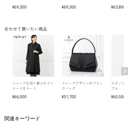
洗濯方法：クリーニング
69,300
69,300
63,800
袖口スリット入り（折り返し可）
※モデル着用：
その他
イヤリング /
5652897-10
ネックレス /
5619896-10
合わせて買いたい商品
バッグ /
5222115-00
※モデル：身長166cm 9号着用
■ワンピース（単位:cm）
バスト
ウエスト
ヒップ
肩幅
着丈
袖丈
7号(36)
89.0
73.0
105.0
37.0
102.5
37.5
シャープな切り替えのライ
ドレープデザインのブラッ
スタンド
ナーつきコート
クバッグ
ブル
9号(38)
92.0
76.0
108.0
37.5
103.0
38.0
66,000
51,700
60,500
11号(40)
96.0
80.0
112.0
38.0
104.0
38.5
13号(42)
100.0
84.0
116.0
38.5
105.0
39.0
関連キーワード