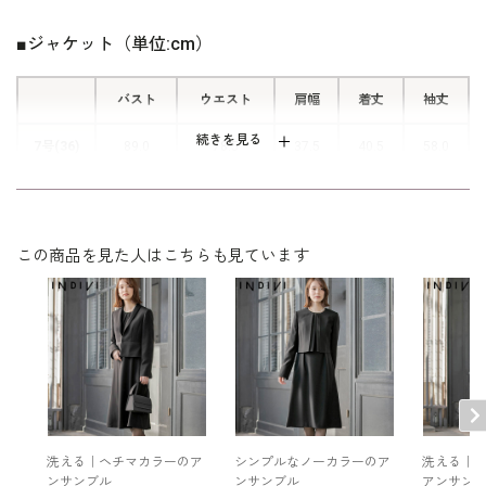
に見えるカッティングです。
■ジャケット（単位:cm）
バスト
ウエスト
肩幅
着丈
袖丈
続きを見る
7号(36)
89.0
78.5
37.5
40.5
58.0
9号(38)
92.0
81.5
38.0
41.0
58.5
11号(40)
96.0
85.5
38.5
41.5
59.0
この商品を見た人はこちらも見ています
13号(42)
100.0
89.5
39.0
42.0
59.5
15号(44)
105.0
94.5
40.0
42.5
59.5
表地：ポリエステル100％（経二重）×トリアセテート7
素材
9％ ポリエステル21％（グログラン）
裏地：ポリエステル100％
洗える｜ヘチマカラーのア
シンプルなノーカラーのア
洗える｜
ンサンブル
ンサンブル
アンサン