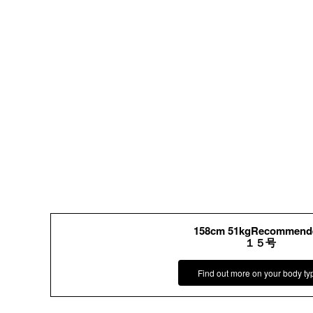
158cm 51kgRecommend
１５号
Find out more on your body ty