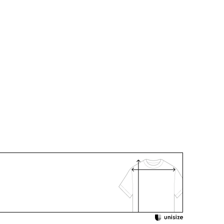
112.5
44.5
53.0
58.5
ーヨン 44％
ル 38％
ステル17％
ン 1％
分
テル100％
エステル100％
：クリーニング
ット入り（折り返し可）
ポケット付き
着用：
 /
5551335-10
 /
5519810-10