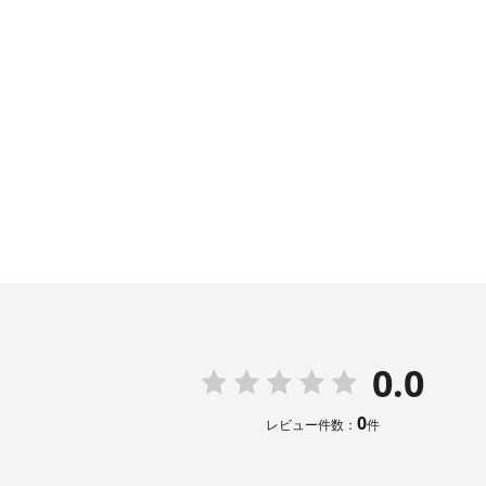
表：ポリエ
レース
素材
レーヨ
ナイロ
裏：ポリエ
洗濯方法
その他
フロント
後ろウエス
0.0
0
レビュー件数：
件