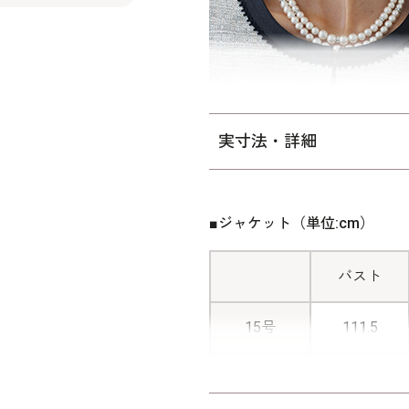
事にも合わせられます。 ワン
べてウエストとヒップを中心
は158cmです。
※パソコンのモニター環境や
素材感などが実物と異なって
実寸法・詳細
すようお願いいたします。
■ジャケット（単位:cm）
バスト
15号
111.5
17号
116.5