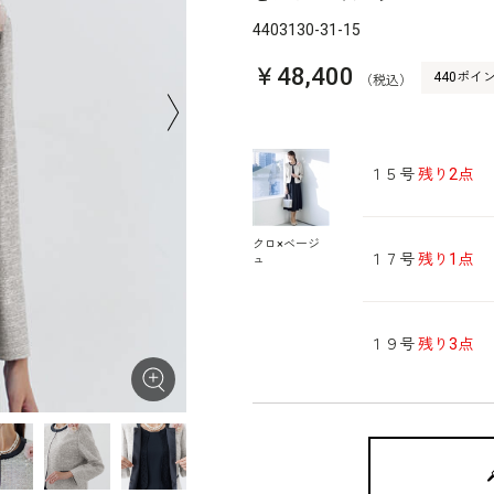
4403130-31-15
￥48,400
440ポイ
（税込）
１５号
残り2点
クロ×ベージ
１７号
残り1点
ュ
１９号
残り3点