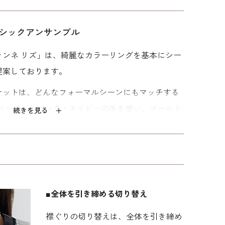
シックアンサンブル
ァンネ リズ」は、綺麗なカラーリングを基本にシー
提案しております。
レース
オーセンティックな
洗える｜大人の頼れ
上品な印象のベーシ
ケットは、どんなフォーマルシーンにもマッチする
ワン
セレモニースーツ
るパンツスーツ
ックなアンサンブル
、ベージュ・ピンク・ネイビーの糸を使い、ゴールド
続きを見る
44,000
53,900
55,000
した。きちんと上品に見える仕立てです。襟ぐりの
効果があります。
ゆとりを持たせました。 上身頃のレースや、歩くと
 前にファスナーがついているので、楽に着脱ができ
■全体を引き締める切り替え
合わせなどにおすすめ。ジャケットは仕事や学校行
襟ぐりの切り替えは、全体を引き締め