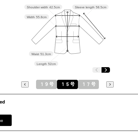
19号
121.5
Shoulder width
42.5cm
Sleeve length
58.5cm
Width
55.8cm
表地：レ
アクリ
ポリエ
Waist
51.3cm
素材
ナイロ
無地部
Length
52cm
ポリエス
裏地：ポリ
１９号
１５号
１７号
洗濯方法
ed
袖口スリ
両サイド
pe
※モデル
その他
イヤリング
ネックレス