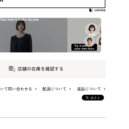
See how it looks on you
Try it with
your own face
店舗の在庫を確認する
いて問い合わせる
配送について
返品について
ード
軽やかなオーガンジ
WEB限定｜ツイード
シャープなⅤカット
ーツ
ージャガードのワン
ワイドパンツスーツ
の洗練ジャケット
ピース
53,900
35,200
47,300