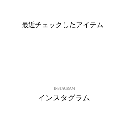
コサージュ
バッグ /
※モデル：
最近チェックしたアイテム
■ワンピース（単位:cm）
バスト
15号
111.0
17号
116.0
INSTAGRAM
インスタグラム
19号
121.0