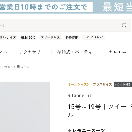
きいサイズ
喪服 50代
マザードレス
骨格診断
トロイメレイ
マル
アクセサリー
結婚式・パーティー
セレモニー
式・七五三）用スーツ
Rifanne Liz
15号～19号｜ツイ
ル
セレモニースーツ