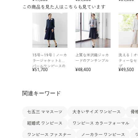
この商品を見た人はこちらも見ています
15号～19号｜ノーカ
上質な米沢織ジャカ
洗える｜オ
ラージャケットとオ
ードのアンサンブル
ティーなセ
パールワンピースの
プ
51,700
48,400
49,500
アンサンブル
関連キーワード
七五三 ママスーツ
大きいサイズ ワンピース
骨
結婚式 ワンピース
ワンピース カラーフォーマル
ワンピース ファスナー
ノーカラー ワンピース