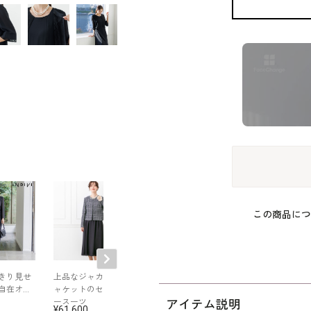
この商品につ
きり見せ
上品なジャカードジ
ストレッチツイード
WEB限定｜ツイ
自在オー
ャケットのセレモニ
ジャケットのセット
ワイドパンツス
アイテム説明
ースーツ
アップ
61,600
64,900
35,200