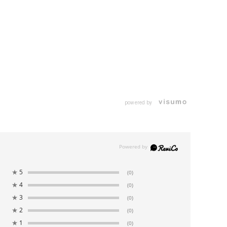
ステル100％
ン65％
ン35％
ステル100％
：クリーニング
オープンタイプ
powered by
トゴム仕様（+10cm伸長））
★
5
(0)
★
4
(0)
★
3
(0)
★
2
(0)
★
1
(0)