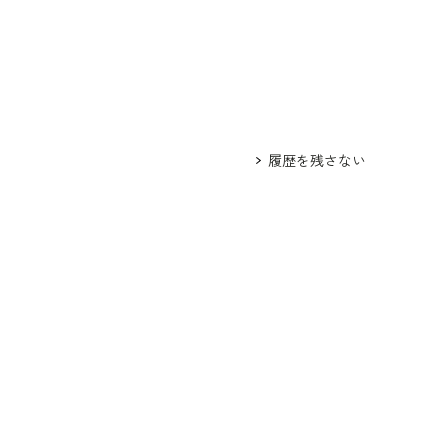
 /
5503366-21
5520385-31
身長171cm 15号着用
履歴を残さない
ウエスト
ヒップ
肩幅
着丈
袖丈
93.0
125.0
42.0
118.0
42.0
98.0
130.0
43.0
118.5
42.0
103.0
135.0
44.0
119.0
42.0