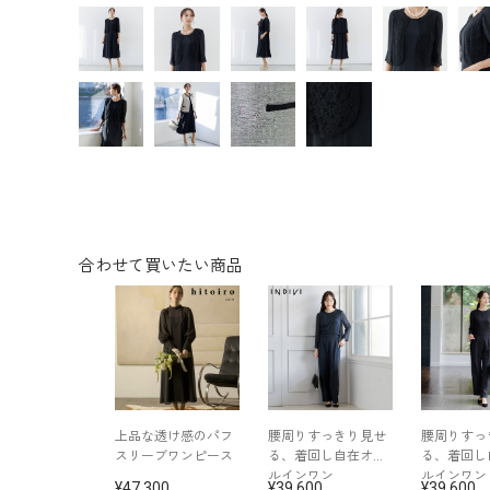
合わせて買いたい商品
上品な透け感のパフ
腰周りすっきり見せ
腰周りすっ
スリーブワンピース
る、着回し自在オー
る、着回し
ルインワン
ルインワン
47,300
39,600
39,600