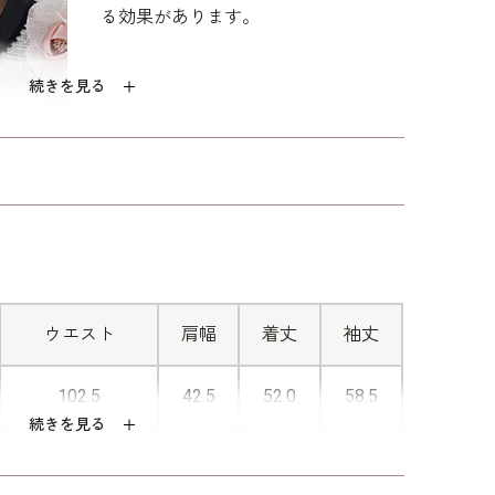
ピースは結婚式に使用できます。 「ゆったり」に比
る効果があります。
にさらにゆとりを持たせたプラスサイズ。基準身長
続きを見る
スマートフォンの機種・設定によって、商品の色味
見える場合がございます。予めご了承くださいま
■便利な前空きファスナー
ワンピースの前にファスナーが付いて
いるので、楽に着脱ができます。
ウエスト
肩幅
着丈
袖丈
102.5
42.5
52.0
58.5
続きを見る
107.5
43.5
52.5
58.5