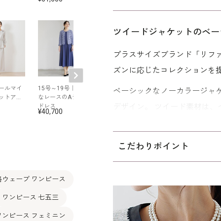
ツイードジャケットのベー
プラスサイズブランド「リフ
ズンに応じたコレクションを
ールマイ
15号～19号｜爽やか
素材感の変化で魅せ
15号～19号｜
ベーシックなノーカラージャ
ットアッ
なレースのAライン
る大人のセレモニー
が上品な羽織風
デザイン。 ツイード素材は
ドレス
スーツ
ピース
40,700
48,400
40,700
とシルバーのラメで仕上げま
切り替えは全体を引き締める
こだわりポイント
ワンピースは身頃にしっかり
揺れる裾周りがフェミニン。
格ウェーブ ワンピース
ます。
ワンピース 七五三
卒業式や入学式、七五三、顔
ワンピース フェミニン