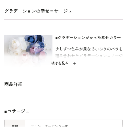
グラデーションの幸せコサージュ
■グラデーションがかった幸せカラー
少しずつ色みが異なる小ぶりのバラを
組み合わせたグラデーションコサージ
ュ。
続きを見る
多幸感ある、オフホワイト、ピンク、
ネイビーに、新色パープルを加えた4
色展開。
商品詳細
■優しいふんわりとした印象
バラの周りをオーガンジーで包み込
■コサージュ
み、散りばめられたパールがお祝い感
を演出。
素材
サテン、オーガンジー他