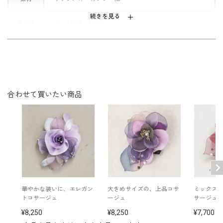
光沢をやや抑えた、落ち着きと穏やか
さのあるコサージュです。
続きを見る
サイズ
縦：12×横：10cm
※日本製
※保管用のケースに入れてお届けします。
※手作り品のため、1点1点表情が異なる場合もございま
す。
※モデル着用
<ホワイト> スーツ：
7803402
/ ネックレス：
5510
合わせて買いたい商品
その他
335
/ イヤリング：
5551335
<ピンク> スーツ：
7803307
/ ネックレス：
551033
5
/ イヤリング：
5551335
<ネイビー> スーツ：
7803307
/ ネックレス：
5510
335
/ イヤリング：
5551335
<パープル> ジャケット：
7804802
/ ネックレス：
5512535
/ イヤリング：
5552454
華やかな装いに、エレガン
大きめサイズの、上品コサ
ミックス
トコサージュ
ージュ
サージュ
8,250
8,250
7,700