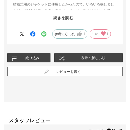
結婚式用のジャケットに使用したかったので、いろいろ探しまし
たが、やはりソワールさんのコサージュが一番品がよかったで
す。
続きを読む
主張しすぎない感じや色合いがジャケットにぴったりでした。
参考になった
1
Like!
1
絞り込み
表示：新しい順
レビューを書く
スタッフレビュー