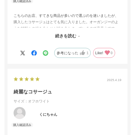
こちらのお店、すてきな商品が多いので選ぶのを迷いましたが、
購入したコサージュはとても気に入りました。オーガンジーのよ
うな材料との組み合わせが組み合わさっているので高見えです。
思ってたものより少し小ぶりでしたが、品が良いです。またこち
続きを読む
らのお店を利用したいです。
参考になった
1
Like!
0
2025.4.19
綺麗なコサージュ
サイズ：オフホワイト
くにちゃん