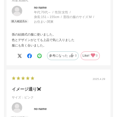
用途
:結婚式
no name
年代:
70代～
性別:
女性
身長:
151～155cm
普段の服のサイズ:
M
お住まい:
関東
孫の結婚式の服に使いました。
色とデザインがとても上品で気に入りました
服にも良く合いました。
参考になった
0
Like!
0
2025.4.29
イメージ通り💓
サイズ：ピンク
no name