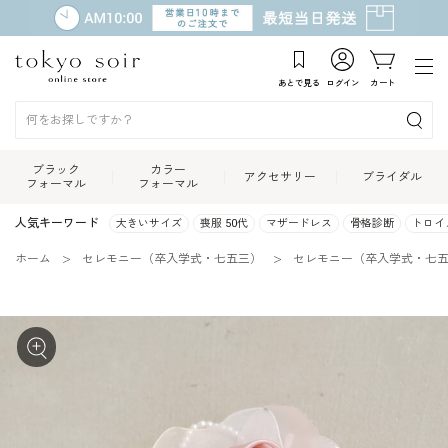
あとで見る
ログイン
カート
ブラック
カラー
アクセサリー
ブライダル
フォーマル
フォーマル
人気キーワード
大きいサイズ
喪服 50代
マザードレス
骨格診断
トロイ
ホーム
セレモニー（卒入学式・七五三）
セレモニー（卒入学式・七