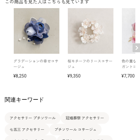
この商品を見た人はこちらも見ています
グラデーションの幸せコサ
桜モチーフのリースコサー
色の重な
ージュ
ジュ
ガントコ
8,250
9,350
7,700
関連キーワード
アクセサリー プチソワール
冠婚葬祭 アクセサリー
七五三 アクセサリー
プチソワール コサージュ