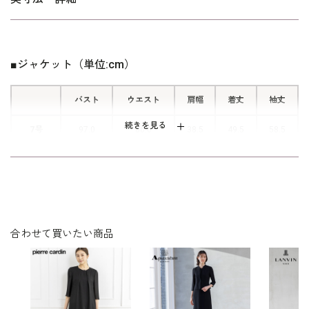
す。
■ワンピースのシルエット
膝が隠れる着丈。全体的にかなりゆとりを持たせたパターン。い
広がりすぎないＡラインシルエット
つも着用されているお洋服の号数のワンサイズアップに近い着用
は、縦ラインを強調。全体がスッキリ
■ジャケット（単位:cm）
感です。ジャケット、ワンピース共にの濃染加工をしてる漆黒の
と引き締まって見えます。
生地を使用。参列者としてはもちろんのこと、ご親族の立場にも
バスト
ウエスト
肩幅
着丈
袖丈
おすすめできるブラックフォーマルです。
■上品な艶をまとう素材“ファイングロ
続きを見る
7号
97.0
86.0
38.5
49.5
58.5
グラン”を使用
プラスサイズはこちら
トリアセテート特有の深みのある黒に
9号
100.0
89.0
39.0
50.0
59.0
上品で美しい微光沢を重ね、格式があ
11号
104.0
93.0
39.5
50.5
59.5
りながら洗練された印象に。切り替え
で使用しているサテンは、全体を引き
13号
108.0
97.0
40.0
51.0
60.0
締める効果を持たせました。
合わせて買いたい商品
■袖の長さを調節できるスリット仕様
表地：トリアセテート69％ ポリエステル31％
サテン トリアセテート85％ ポリエステル1
ジャケットの袖は長さを着用できるよ
素材
5％
うスリット仕様に。折り返すことでお
裏地：キュプラ100％