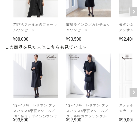
好みの長さで着用いただけます。
洗濯方法：クリーニング
日本製
※モデル着用：
■着脱のしやすいワンピースの前開き
花びらフォルムのフォーマ
直線ラインのボカシチェッ
モダンな
その他
イヤリング /
5652897-10
ファスナー
ルワンピース
クワンピース
アンサン
ネックレス /
5619896-10
88,000
93,500
92,400
バッグ /
5624161-96
ワンピースの前開きファスナーで、ス
※モデル：身長167cm 9号着用
この商品を見た人はこちらも見ています
トレスのなくお1人でも楽に着脱が可
能。上品な見栄えと実用性を両立させ
■ワンピース（単位:cm）
たデザインに仕上げました。
バスト
ウエスト
ヒップ
肩幅
着丈
袖丈
7号
95.0
82.5
99.0
38.5
105.5
42.5
13～17号｜レリアン プラ
13～17号｜レリアン プラ
ステッチ
9号
98.0
85.5
102.0
39.0
106.0
43.0
スハウス×東京ソワール／
スハウス×東京ソワール／
カラーア
切り替えデザインのアンサ
フリル襟のアンサンブル
93,500
97,900
99,000
11号
102.0
89.5
106.0
39.5
107.0
43.5
ンブル
13号
106.0
93.5
110.0
40.0
108.0
44.0