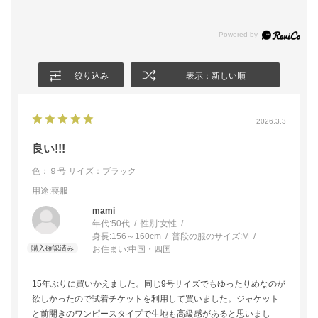
絞り込み
表示：新しい順
2026.3.3
良い!!!
色：９号
サイズ：ブラック
用途
:喪服
mami
年代:
50代
性別:
女性
身長:
156～160cm
普段の服のサイズ:
M
お住まい:
中国・四国
15年ぶりに買いかえました。同じ9号サイズでもゆったりめなのが
欲しかったので試着チケットを利用して買いました。ジャケット
と前開きのワンピースタイプで生地も高級感があると思いまし