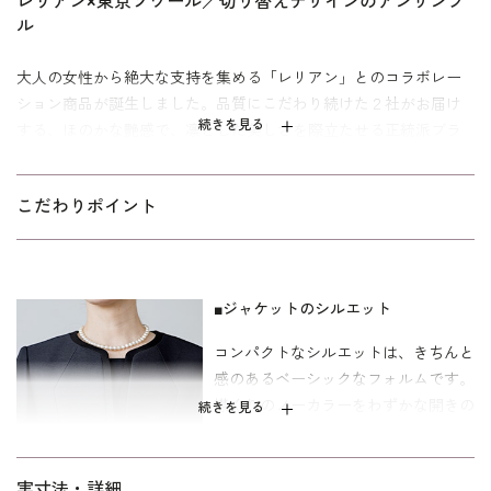
レリアン×東京ソワール／切り替えデザインのアンサンブ
ル
大人の女性から絶大な支持を集める「レリアン」とのコラボレー
ション商品が誕生しました。品質にこだわり続けた２社がお届け
続きを見る
する、ほのかな艶感で、凛とした美しさを際立たせる正統派ブラ
ックフォーマル。
トリアセテート混の美しく上質な「ファイングログラン」を使用
こだわりポイント
したアンサンブル。光を柔らかく受け止め、凛とした存在感を放
ちます。ノーカラージャケットは、シンプルだからこそ仕立ての
良さと素材感が際立つ1着。ミニマルな襟元が、すっきりとした印
象を作ります。トリミングしたサテン切り替えと、広がりすぎな
■ジャケットのシルエット
いＡラインシルエットは、縦ラインを強調。全体がスッキリと引
コンパクトなシルエットは、きちんと
き締まって見えます。
感のあるベーシックなフォルムです。
襟ぐりのノーカラーをわずかな開きの
ワンピースは、セミフレアのラインが描く緩やなやな揺らぎが魅
続きを見る
あるキーネックにすることで、バラン
力。女性らしいしなやかさをまといながら、前開きファスナー仕
スよく着こなすことができます。
様で着脱もスムーズに。見た目の美しさと実用性を両立させてい
ます。フォーマルの中に“今”の“エレガンス”を感じさせる1着で
実寸法・詳細