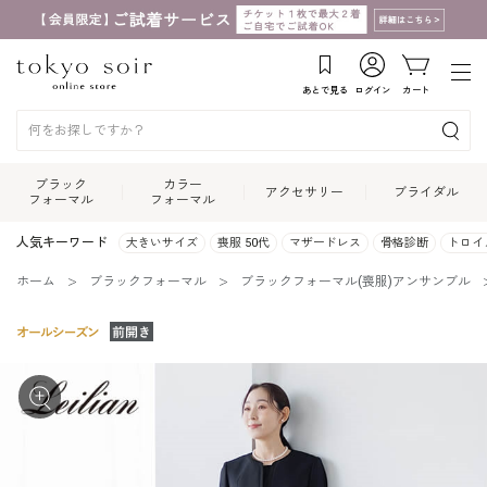
あとで見る
ログイン
カート
ブラック
カラー
アクセサリー
ブライダル
フォーマル
フォーマル
人気キーワード
大きいサイズ
喪服 50代
マザードレス
骨格診断
トロイ
ホーム
ブラックフォーマル
ブラックフォーマル(喪服)アンサンブル