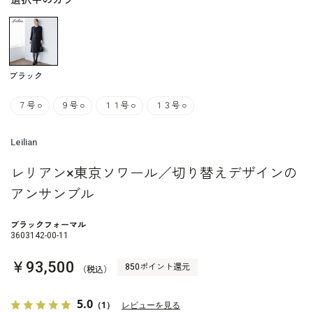
選択中のカラー
ブラック
７号
○
９号
○
１１号
○
１３号
○
Leilian
レリアン×東京ソワール／切り替えデザインの
アンサンブル
ブラックフォーマル
3603142-00-11
￥93,500
850ポイント還元
（税込）
5.0
（1）
レビューを見る