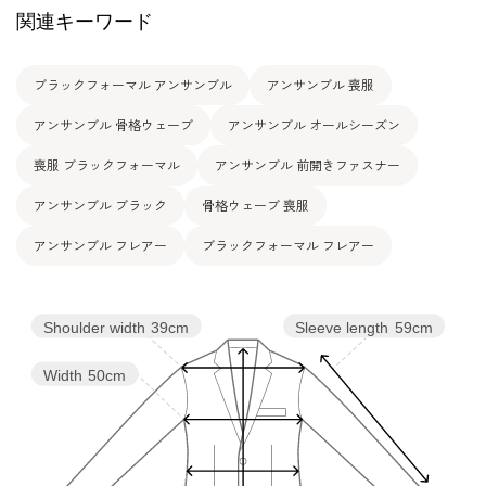
関連キーワード
表地：トリアセテート69％ ポリエステル31％
ブラックフォーマル アンサンブル
アンサンブル 喪服
サテン トリアセテート85％ ポリエステル1
素材
5％
裏地：上見頃 ポリエステル100％
アンサンブル 骨格ウェーブ
アンサンブル オールシーズン
スカート部分 キュプラ100％
喪服 ブラックフォーマル
アンサンブル 前開きファスナー
洗濯方法：クリーニング
その他
アンサンブル ブラック
骨格ウェーブ 喪服
フロントオープンタイプ
アンサンブル フレアー
ブラックフォーマル フレアー
Shoulder width
39cm
Sleeve length
59cm
Width
50cm