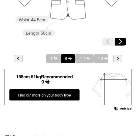
Waist
44.5cm
Length
50cm
７号
９号
１１号
１３号
158cm 51kgRecommended
９号
Find out more on your body type