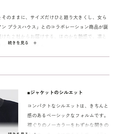
をそのままに、サイズだけひと廻り大きくし、女ら
アン プラスハウス」とのコラボレーション商品が誕
続けた２社からお届けする、ほのかな艶感で、凛と
続きを見る
派ブラックフォーマル。
クシ
エレガントなスタン
ステッチがポイント
13～17号｜レリアン
質な「ファイングログラン」を使用したアンサンブ
東京ソ
ドカラーアンサンブ
のノーカラーアンサ
プラスハウス×東京ソ
ルパ
ル
ンブル
ワール／ブラウス付
81,400
99,000
108,900
凛とした存在感を放ちます。ノーカラージャケット
きパンツスーツ
ての良さと素材感が際立つ1着。ミニマルな襟元
ります。トリミングしたサテン切り替えと、広がり
■ジャケットのシルエット
は、縦ラインを強調。全体がスッキリと引き締まっ
コンパクトなシルエットは、きちんと
感のあるベーシックなフォルムです。
ラインが描く緩やなやな揺らぎが魅力。女性らしい
襟ぐりのノーカラーをわずかな開きの
前開きファスナー仕様で着脱もスムーズに。見た目