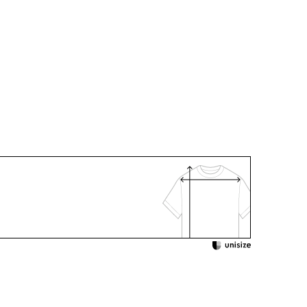
で使用しているサテンは、全体を引き
アセテート69％ ポリエステル31％
締める効果を持たせました。
トリアセテート85％ ポリエステル15％
プラ100％
■袖の長さを調節できるスリット仕様
ジャケットの袖は長さを着用できるよ
：クリーニング
ット入り（折り返し可）
うスリット仕様に。折り返すことでお
好みの長さで着用いただけます。
着用：
＋イヤリングセット /
5614990-10
624161-96
身長171cm 13号着用
■着脱のしやすいワンピースの前開き
ファスナー
ワンピースの前開きファスナーで、ス
トレスのなくお1人でも楽に着脱が可
ウエスト
ヒップ
肩幅
着丈
袖丈
能。上品な見栄えと実用性を両立させ