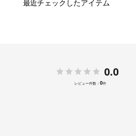
最近チェックしたアイテム
13号
111.0
15号
116.0
17号
121.0
0.0
表地：トリ
サテン 
素材
0
レビュー件数：
件
裏地：上見
スカート
洗濯方法
その他
フロント
日本製