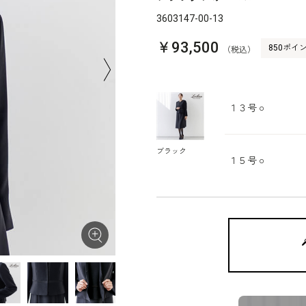
3603147-00-13
￥93,500
850ポイ
（税込）
１３号
○
ブラック
１５号
○