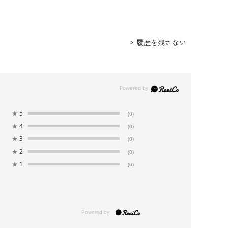
98.5
115.0
41.0
108.5
44.0
たデザインに仕上げました。
履歴を残さない
103.5
120.0
42.0
109.0
44.0
108.5
125.0
43.0
109.5
44.0
★
5
(0)
アセテート69％ ポリエステル31％
★
4
(0)
トリアセテート85％ ポリエステル15％
★
3
(0)
頃 ポリエステル100％
★
2
(0)
部分 キュプラ100％
★
1
(0)
：クリーニング
オープンタイプ