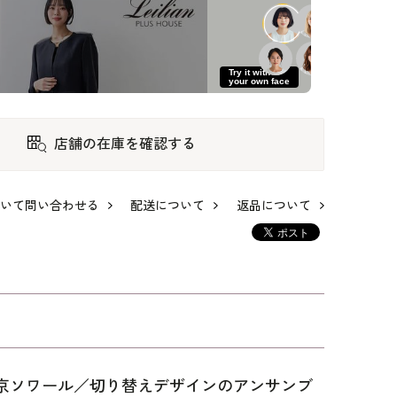
Try it with
your own face
店舗の在庫を確認する
いて問い合わせる
配送について
返品について
カラ
フリルカラーが美し
タック使いのノーカ
TS-A001 ENSEMBLE
ル
いアンサンブル
ラーのアンサンブル
東京ソワール／切り替えデザインのアンサンブ
79,200
69,300
64,900