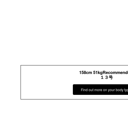
158cm 51kgRecommend
１３号
Find out more on your body ty