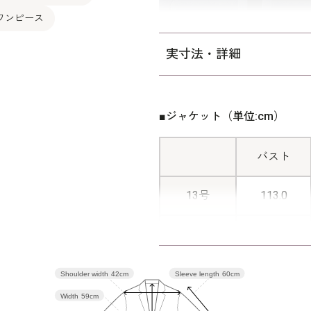
の美しさと実用性を両立させて
ワンピース
じさせる1着です。
実寸法・詳細
膝が隠れる着丈。同じデザイ
を持たせたパターンで仕上げ
をしてる漆黒の生地を使用。
■ジャケット（単位:cm）
おすすめできるブラックフォ
バスト
レリアン（レギュラーサイズ
13号
113.0
15号
118.0
17号
123.0
Shoulder width
42cm
Sleeve length
60cm
Width
59cm