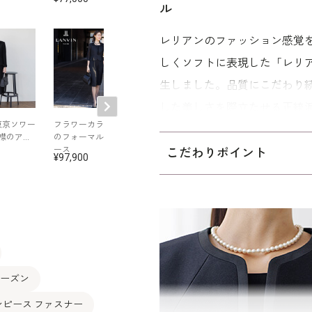
ル
レリアンのファッション感覚
しくソフトに表現した「レリ
生しました。品質にこだわり
した美しさを際立たせる正統
東京ソワー
フラワーカラーの絽
中村江里子セレクシ
中村江里子セレ
トリアセテート混の美しく上
襟のアン
のフォーマルワンピ
ョン Ave.KIKI×東京ソ
ョン Ave.KIKI×
ース
ワール フォーマルケ
ワール フォーマ
こだわりポイント
97,900
94,600
86,900
ル。光を柔らかく受け止め、
ープ
ンツスーツ
は、シンプルだからこそ仕立
が、すっきりとした印象を作
すぎないＡラインシルエット
て見えます。
ワンピースは、セミフレアの
シーズン
しなやかさをまといながら、
ンピース ファスナー