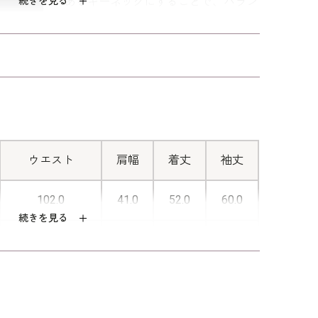
続きを見る
あるキーネックにすることで、バラン
います。フォーマルの中に“今”の“エレガンス”を感
スよく着こなすことができます。
■ワンピースのシルエット
ンのレギュラーサイズよりも、更に全体的にゆとり
ています。ジャケット、ワンピース共にの濃染加工
広がりすぎないＡラインシルエット
参列者としてはもちろんのこと、ご親族の立場にも
は、縦ラインを強調。全体がスッキリ
ーマルです。
と引き締まって見えます。
ウエスト
肩幅
着丈
袖丈
）はこちら
102.0
41.0
52.0
60.0
■上品な艶をまとう素材“ファイングロ
続きを見る
グラン”を使用
107.0
42.0
52.5
60.0
トリアセテート特有の深みのある黒に
112.0
43.0
53.0
60.0
上品で美しい微光沢を重ね、格式があ
りながら洗練された印象に。切り替え