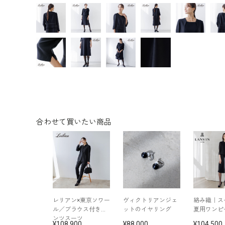
合わせて買いたい商品
レリアン×東京ソワー
ヴィクトリアンジェ
絡み織｜ス
ル／ブラウス付きパ
ットのイヤリング
夏用ワンピ
ンツスーツ
108,900
88,000
104,500