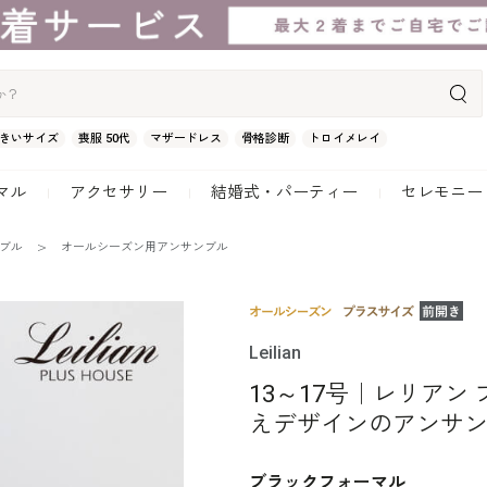
きいサイズ
喪服 50代
マザードレス
骨格診断
トロイメレイ
マル
アクセサリー
結婚式・パーティー
セレモニー
ンブル
オールシーズン用アンサンブル
Leilian
13～17号｜レリアン
えデザインのアンサ
ブラックフォーマル