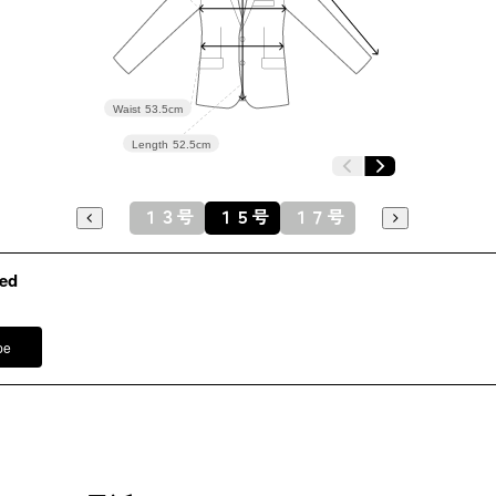
表地：トリ
素材
サテン 
裏地：キュ
Waist
53.5cm
Length
52.5cm
洗濯方法
袖口スリ
日本製
１３号
１５号
１７号
その他
※モデル
ネックレス
ed
バッグ /
5
※モデル：
pe
■ワンピース（単位:cm）
バスト