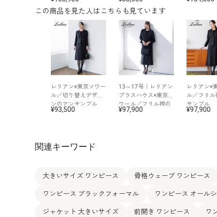
この商品を見た人はこちらも見ています
レリアン×東京ソワー
13～17号｜レリアン
レリアン×
ル／切り替えデザイ
プラスハウス×東京ソ
ル／フリル
ンのアンサンブル
ワール／フリル襟の
サンブル
93,500
97,900
97,900
アンサンブル
関連キーワード
大きいサイズ ワンピース
骨格ウェーブ ワンピース
ワンピース ブラックフォーマル
ワンピース オール
ジャケット 大きいサイズ
前開き ワンピース
ワ