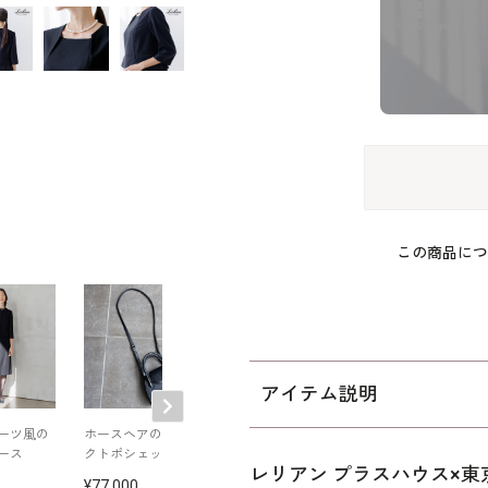
この商品につ
アイテム説明
ーツ風の
ホースヘアのコンパ
小柄｜テーラードの
スタンドフリル
ース
クトポシェット
アンサンブル
ーのアンサンブ
レリアン プラスハウス×
77,000
82,500
75,900