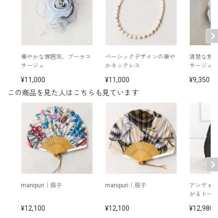
華やかな雰囲気、ブーケコ
ベーシックデザインの華
清楚な雰
サージュ
かネックレス
サージュ
11,000
11,000
9,350
この商品を見た人はこちらも見ています
manipuri｜扇子
manipuri｜扇子
アンヴォ
がるトー
12,100
12,100
12,980