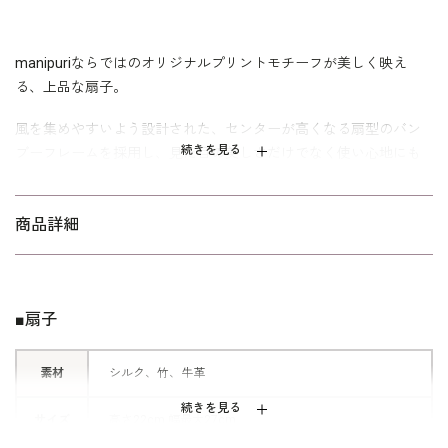
manipuriならではのオリジナルプリントモチーフが美しく映え
る、上品な扇子。
風を集めやすいよう設計された、センターが高くなる扇型のバン
続きを見る
ブーフレームを採用し、見た目の美しさだけでなく使い心地にも
こだわりました。
職人が一本ずつ丁寧に仕上げた特別感のあるアイテムで、繊細な
商品詳細
プリントとナチュラルな竹の風合いが調和したデザイン。
アクセントになるゴールドチャームとレザーコードが、manipuri
らしい洗練された雰囲気を添えています。
■扇子
同柄の扇子袋付きで、持ち運びにも便利。
フォーマルシーンはもちろん、夏のお出かけやお食事会、浴衣ス
素材
シルク、竹、牛革
タイルなど幅広いシーンで活躍します。
続きを見る
サイズ
高さ22cm 幅最大27cm