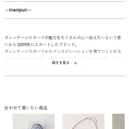
※専用の袋付き
～manipuri～
※中国製
※商品によって柄の出るところが異なります。
その他
※加工・素材により、生産する過程で若干の誤差・個体
差が生じる場合があります。
※モデル着用 ワンピース：
4501106-73
ヴィンテージスカーフの魅力をたくさんの人へ伝えたいという思
いから 2009年にスタートしたブランド。
ヴィンテージスカーフからインスピレーションを得てつくられる
スカーフやストールは、 素材やサイズにもこだわりを持ち、どん
続きを見る
な巻き方でも美しく見えるよう計算されています。
毎シーズン研究を重ね進化し続けるマニプリのシルクスカーフ、
ストールは全て日本の熟練職人により、一版ずつ手作業で丁寧に
染め上げる 手捺染（ハンドプリント）で作られています。
またその魅力はスカーフだけにとどまらず、傘なども展開してい
ます。
合わせて買いたい商品