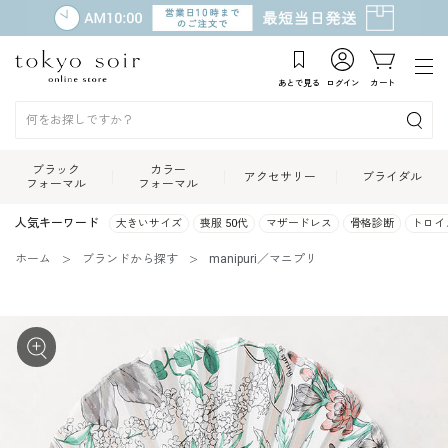
あとで見る
ログイン
カート
ブラック
カラー
アクセサリー
ブライダル
フォーマル
フォーマル
人気キーワード
大きいサイズ
喪服 50代
マザードレス
骨格診断
トロイ
ホーム
ブランドから探す
manipuri／マニプリ