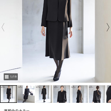
1
/
19