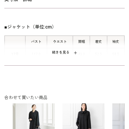
ワンピースの着丈は、ふくらはぎに掛かる改まり度の高い丈。
ワンピース上身頃を開くと、襟元左か
「ゆったり」に比べてウエストとヒップを中心にさらにゆとりを
らウエストの下までおりるファスナー
持たせたプラスサイズ。基準身長は158cmです。
が現れます。後ろに腕を回すことなく
■ジャケット（単位:cm）
脱ぎ着のできる人気の仕様です。
レギュラーサイズはこちら
バスト
ウエスト
肩幅
着丈
袖丈
続きを見る
17号
117.0
107.0
43.0
52.5
58.5
19号
122.0
112.0
44.0
53.0
58.5
21号
127.0
117.0
45.0
53.5
58.5
23号
132.0
122.0
46.0
54.0
58.5
合わせて買いたい商品
表地：ポリエステル100％
素材
裏地：キュプラ100％