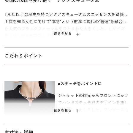
英国の伝統を受け継ぐ アクアスキュータム
170年以上の歴史を持つアクアスキュータムのエッセンスを踏襲し
上質を知る女性に向けて“本物”という財産に現代の“普遍”を融合し
た人気のブラックフォーマルをひとまわり大きくした、Ｌサイズ
続きを見る
アンサンブルを提案します。
ミセスの身体にきれいに沿うようパターンを設計したノーカラー
ジャケットに、七分袖のジャケットを羽織ったように見えるフロ
こだわりポイント
ントオープンワンピースをセットしたブラックフォーマルアンサ
ンブル。ジャケットは一箇所のカギホックで留めるタイプ。襟元
を少し立ち上げた作りが大人の気品を感じさせます。襟元からフ
■ステッチをポイントに
ロントのハンドステッチ風デザインが慎ましさの中にクチュール
感を添えています。ワンピースにもジャケットと同様のステッチ
ジャケットの襟元からフロントにかけ
が。上着を羽織っているようなトリックワンピースは、単品でも
てハンドステッチ風のデザインを施し
きちんと感が損なわれないうれしいデザイン。セミフレアーに仕
てポイントとしました。ワンピースも
続きを見る
立てた裾は足さばきもよい形。落ち着いた無地のバックサテンジ
揃いのモチーフに。
ョーゼット製で、すべての喪の席にきちんとしながらも気負いな
く着用いただけます。
■フロントファスナーで脱ぎ着も快適
実寸法・詳細