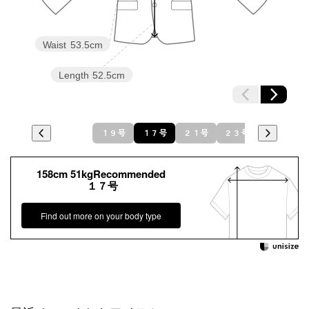
Waist
53.5cm
Length
52.5cm
１９号
１７号
２１号
２３号
158cm 51kgRecommended
１７号
Find out more on your body type