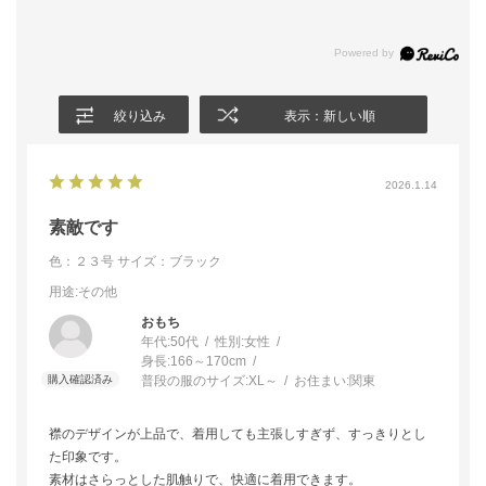
絞り込み
表示：新しい順
2026.1.14
素敵です
色：２３号
サイズ：ブラック
用途
:その他
おもち
年代:
50代
性別:
女性
身長:
166～170cm
普段の服のサイズ:
XL～
お住まい:
関東
襟のデザインが上品で、着用しても主張しすぎず、すっきりとし
た印象です。
素材はさらっとした肌触りで、快適に着用できます。