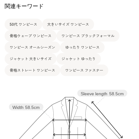
表地：ポリエステル100％
関連キーワード
素材
裏地：キュプラ100％
洗濯方法：クリーニング
50代 ワンピース
大きいサイズ ワンピース
その他
フロントオープンタイプ
骨格ウェーブ ワンピース
ワンピース ブラックフォーマル
ワンピース オールシーズン
ゆったり ワンピース
ジャケット 大きいサイズ
ジャケット ゆったり
骨格ストレート ワンピース
ワンピース ファスナー
Sleeve length
58.5cm
Width
58.5cm