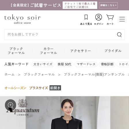
あとで見る
ログイン
カート
ブラック
カラー
アクセサリー
ブライダル
フォーマル
フォーマル
人気キーワード
大きいサイズ
喪服 50代
マザードレス
骨格診断
トロイ
ホーム
ブラックフォーマル
ブラックフォーマル(喪服)アンサンブル