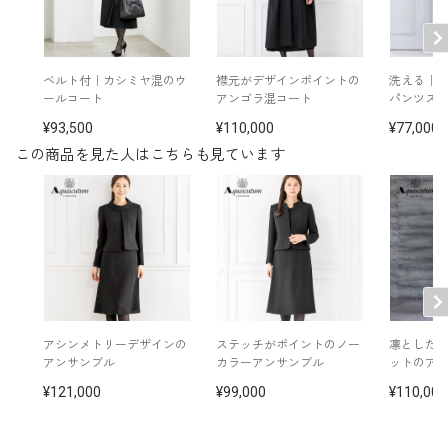
洗濯方法：クリーニング
※モデル着用：
イヤリング /
5652897-02
その他
ネックレス /
5619896-02
バッグ /
5223432-00
ベルト付｜カシミヤ混のウ
襟元がデザインポイントの
洗える｜
※モデル：身長171cm 17号着用
ールコート
アンゴラ混コート
パンツス
93,500
110,000
77,000
この商品を見た人はこちらも見ています
■ワンピース（単位:cm）
バスト
ウエスト
ヒップ
肩幅
着丈
袖丈
17号
115.5
101.5
117.5
42.5
113.5
45.5
19号
120.5
106.5
122.5
43.5
114.0
45.5
21号
125.5
111.5
127.5
44.5
114.5
45.5
アシンメトリーデザインの
ステッチがポイントのノー
凛とした
アンサンブル
カラーアンサンブル
ットのア
23号
130.5
116.5
132.5
45.5
115.0
45.5
121,000
99,000
110,000