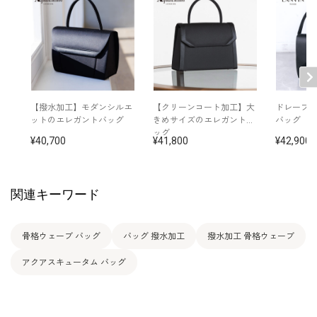
【撥水加工】モダンシルエ
【クリーンコート加工】大
ドレープ
ットのエレガントバッグ
きめサイズのエレガントバ
バッグ
ッグ
40,700
41,800
42,900
関連キーワード
骨格ウェーブ バッグ
バッグ 撥水加工
撥水加工 骨格ウェーブ
アクアスキュータム バッグ