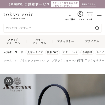
あとで見る
ログイン
カート
ブラック
カラー
アクセサリー
ブライダル
フォーマル
フォーマル
人気キーワード
大きいサイズ
喪服 50代
マザードレス
骨格診断
トロイ
ホーム
ブラックフォーマル
ブラックフォーマル(喪服)用アクセサリー