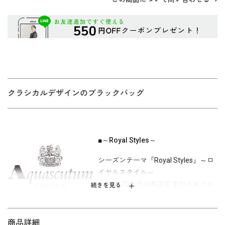
クラシカルデザインのブラックバッグ
■～Royal Styles～
シーズンテーマ「Royal Styles」～ロ
イヤルスタイル～
1950～70年代の英国王室のスタイル
続きを見る
と、王室由来の馬具調柄を取り入れた
モチーフの提案。
商品詳細