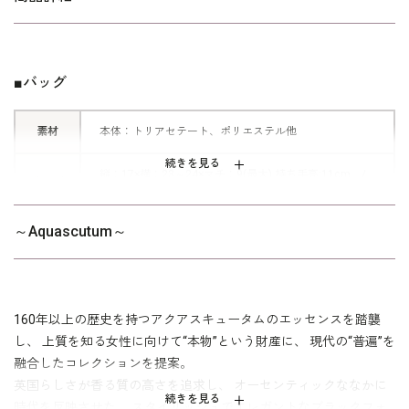
■ボックスデザイン
クラシカルな雰囲気漂うボックスシル
エットのバッグ。
■バッグ
マチをしっかりととったデザインは、
どこか懐かしい佇まい。
素材
本体：トリアセテート、ポリエステル他
上部持ち手の金具は、シーズンテーマ
の馬具を意識して取り入れたアクセン
続きを見る
縦：17×横：23～24×マチ：9(最大) 持ち手高:11cm /
サイズ
トになっています。
430g
～Aquascutum～
撥水加工 / マグネット式開閉 / キャビネタイプ内ポ
ケット
その他
※日本製
※保管用の不織布袋と化粧箱でお届けします。
※モデル着用 アンサンブル：
1003910
160年以上の歴史を持つアクアスキュータムのエッセンスを踏襲
し、 上質を知る女性に向けて“本物”という財産に、 現代の“普遍”を
融合したコレクションを提案。
英国らしさが香る質の高さを追求し、 オーセンティックななかに
続きを見る
時代を反映させた、 スタイリッシュでエレガントなブラックフォ