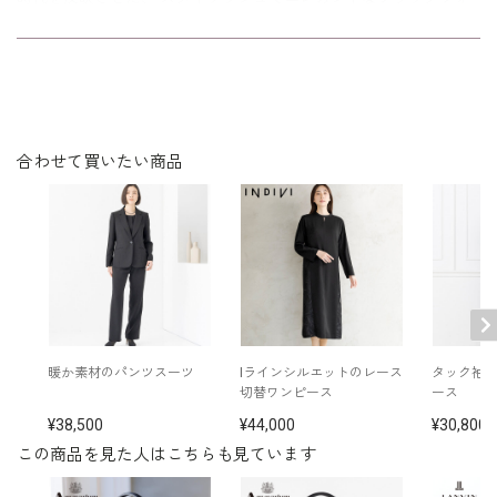
ーマル。
合わせて買いたい商品
暖か素材のパンツスーツ
Iラインシルエットのレース
タック袖
切替ワンピース
ース
38,500
44,000
30,800
この商品を見た人はこちらも見ています