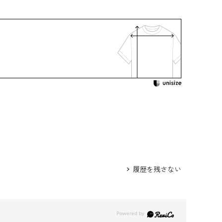
プラ100％
：クリーニング
着用：
 /
5619896-10
 /
5612802-10
220481-00
身長172cm 9号着用
ウエスト
ヒップ
肩幅
着丈
袖丈
履歴を残さない
79.5
95.0
38.0
110.5
44.5
82.5
98.0
38.5
111.0
45.0