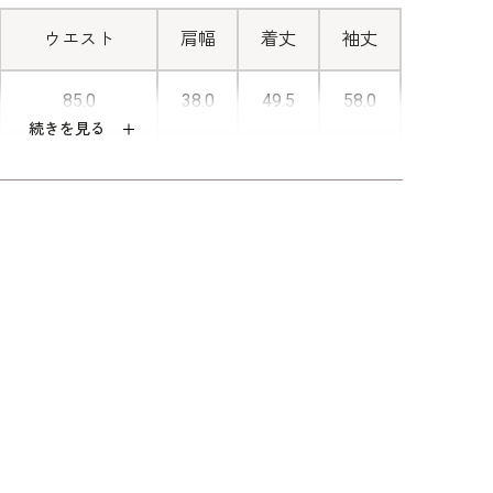
が現れます。後ろに腕を回すことなく
脱ぎ着のできる人気の仕様です。
ウエスト
肩幅
着丈
袖丈
85.0
38.0
49.5
58.0
続きを見る
88.0
38.5
50.0
58.5
92.0
39.0
50.5
59.0
96.0
39.5
51.0
59.5
101.0
40.5
51.5
59.5
ックサテンジョーゼット（ポリエステル10