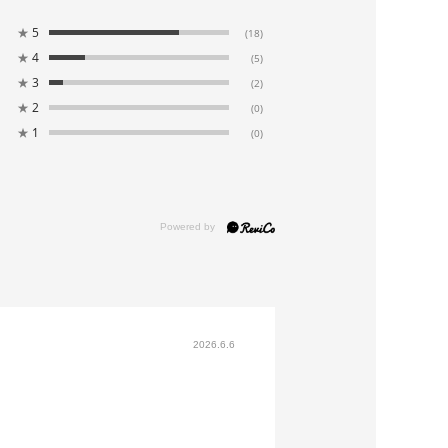
★
5
(18)
86.5
102.0
39.0
112.0
45.5
★
4
(5)
★
3
(2)
90.5
106.0
39.5
113.0
46.0
★
2
(0)
★
1
(0)
95.5
111.0
40.5
113.5
46.0
テンジョーゼット（ポリエステル100％）
100％
リーニング
プンタイプ
2026.6.6