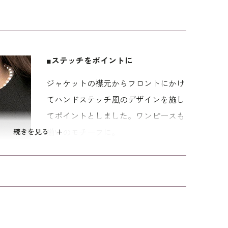
ンサンブル。ジャケットは一箇所のカギホックで留
上げた作りが大人の気品を感じさせます。襟元から
デザインが慎ましさの中にクチュール感を添えてい
ットと同様のステッチが。上着を羽織っているよう
■ステッチをポイントに
品でもきちんと感が損なわれないうれしいデザイ
ジャケットの襟元からフロントにかけ
裾は足さばきもよい形。落ち着いた無地のバックサ
てハンドステッチ風のデザインを施し
ての喪の席にきちんとしながらも気負いなく着用い
てポイントとしました。ワンピースも
続きを見る
揃いのモチーフに。
ぎに掛かる改まり度の高い丈。 ミセス（40代～）
ンを使用。 「標準」に比べてウエストを中心にゆと
■フロントファスナーで脱ぎ着も快適
は無地になります。
ワンピース上身頃を開くと、襟元左か
らウエストの下までおりるファスナー