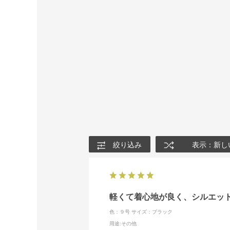
絞り込み
表示：新し
軽くて着心地が良く、シルエッ
色：９号
サイズ：ブラック
用途
:その他