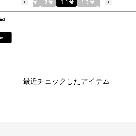
７号
９号
１１号
１３号
１５号
裏地：キュ
ed
洗濯方法
※モデル
イヤリング
pe
その他
ネックレス
バッグ /
5
※モデル：
■ワンピース（単位:cm）
最近チェックしたアイテム
バスト
7号
94.5
9号
97.5