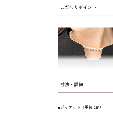
トしたブラックフォーマルア
こだわりポイント
めるタイプ。襟元を少し立ち
フロントのハンドステッチ風
ます。ワンピースにもジャケ
なトリックワンピースは、単
ン。セミフレアーに仕立てた
テンジョーゼット製で、すべ
ただけます。
ワンピースの着丈は、ふくらは
向け、｢少しゆったり｣パター
寸法・詳細
りを持たせています。 ※裏地
プラスサイズはこちら
■ジャケット（単位:cm）