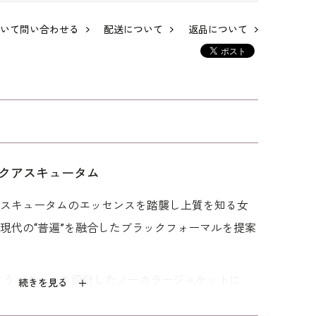
いて問い合わせる
配送について
返品について
ース
サテントリミングが
アシンメトリーデザ
絡み織ボーダーのフ
ング
美しいアンサンブル
インのアンサンブル
ォーマルワンピース
サン
102,300
121,000
93,500
クアスキュータム
アスキュータムのエッセンスを踏襲し上質を知る女
に現代の“普遍”を融合したブラックフォーマルを提案
ようパターンを設計したノーカラージャケットに、
続きを見る
たように見えるフロントオープンワンピースをセッ