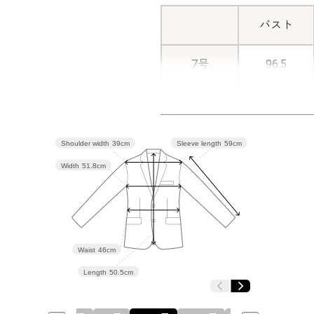
バスト
7号
96.5
9号
99.5
11号
103.5
Shoulder width
39cm
Sleeve length
59cm
Width
51.8cm
13号
107.5
15号
112.5
Waist
46cm
Length
50.5cm
表地：バ
素材
0％）