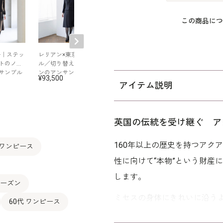
この商品につ
号｜ステッ
レリアン×東京ソワー
曲線切り替えがポイ
プリーツワンピ
トのノー
ル／切り替えデザイ
ントのアンサンブル
がポイントのロ
サンブル
ンのアンサンブル
ジャケットアン
93,500
99,000
99,000
ブル
アイテム説明
英国の伝統を受け継ぐ ア
160年以上の歴史を持つアク
 ワンピース
性に向けて“本物”という財産
します。
シーズン
ミセスの身体にきれいに沿う
60代 ワンピース
七分袖のジャケットを羽織っ