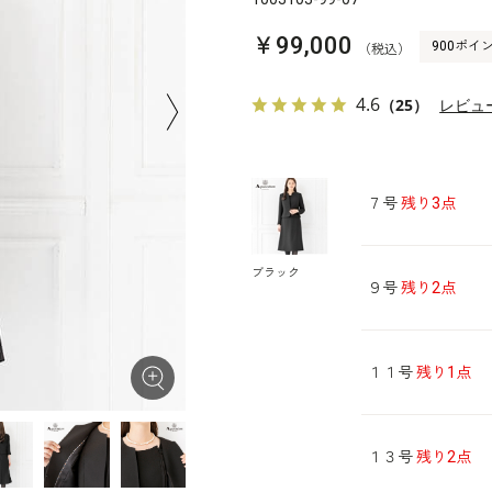
￥99,000
900ポイ
（税込）
4.6
（25）
レビュ
７号
残り3点
ブラック
９号
残り2点
１１号
残り1点
１３号
残り2点