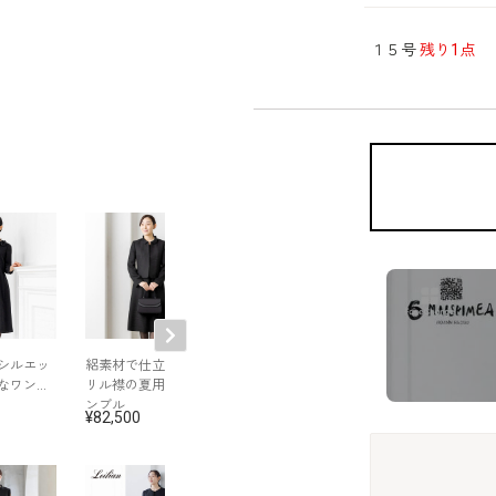
１５号
残り1点
シルエッ
絽素材で仕立てたフ
襟元がデザインポイ
チュール刺繍の
なワンピ
リル襟の夏用アンサ
ントのアンゴラ混コ
ワンピース
ンブル
ート
82,500
110,000
90,200