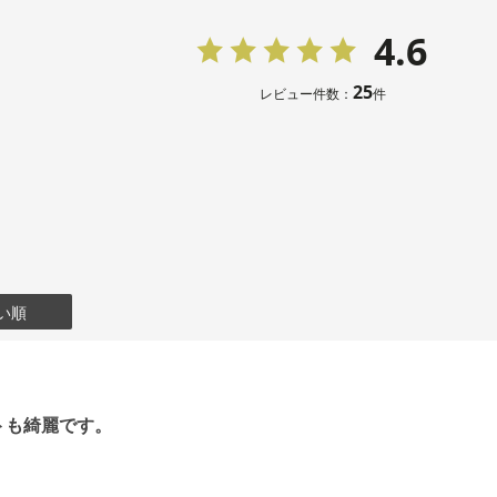
4.6
11号
101.5
25
レビュー件数：
件
13号
105.5
15号
110.5
表地：バックサ
素材
裏地：キュプラ
い順
洗濯方法：ク
その他
フロントオー
トも綺麗です。