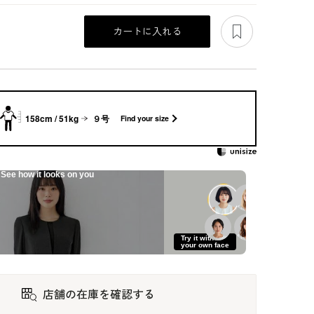
あとで見る
カートに入れる
158cm / 51kg
９号
Find your size
See how it looks on you
大人
スーツ風のアンサン
細見えのセレモニー
【新聞掲載】モード
Try it with
ブル
スーツ
が薫るアンサンブル
your own face
86,900
93,500
121,000
店舗の在庫を確認する