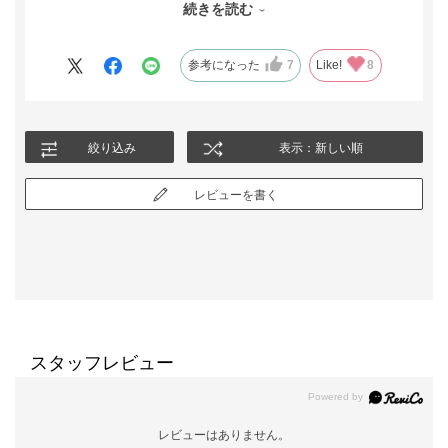
続きを読む
翌日回答をいただく迅速な対応に驚きました。残り2着。急ぎ購
入！着用したらかなりオーバーサイズでした。よく見ればゆった
りとしたデザインでしたが、それにしても大きい。返品も検討し
参考になった
7
Like!
8
ましたが、身頃は9号で、肩幅は13号の私。美しく深い黒の生
地。”次はない”と。
仕立て直しで近い状態ですが、首から肩にかけて斜めにラグラン
様にカッティングされたデザインのおかげで、すっきりときれい
絞り込み
表示：新しい順
に仕上がりました。これで長年のフォーマル探しから解放されま
す。ありがとうございます。
レビューを書く
スタッフレビュー
レビューはありません。