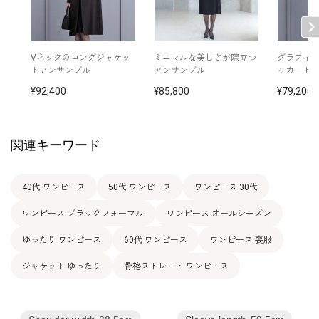
バスト
ウエスト
ヒップ
肩幅
着丈
袖丈
7号
98.5
95.5
102.5
37.5
107.0
44.5
（36）
Vネックのロングジャケッ
ミニマルな美しさが際立つ
グラフィ
トアンサンブル
アンサンブル
ャカード
9号
101.5
98.5
105.5
38.0
107.5
45.0
92,400
85,800
79,200
（38）
11号
105.5
102.5
109.5
38.5
108.5
45.5
（40）
関連キーワード
13号
109.5
106.5
113.5
39.0
109.5
46.0
（42）
40代 ワンピース
50代 ワンピース
ワンピース 30代
ワンピース ブラックフォーマル
ワンピース オールシーズン
表地：トリアセテート69％ ポリエステル31％（スト
素材
レッチクロス）
ゆったり ワンピース
60代 ワンピース
ワンピース 喪服
裏地：キュプラ100％
ジャケット ゆったり
骨格ストレート ワンピース
洗濯方法：クリーニング
日本製
その他
後ろファスナー（グログランリボン付き）