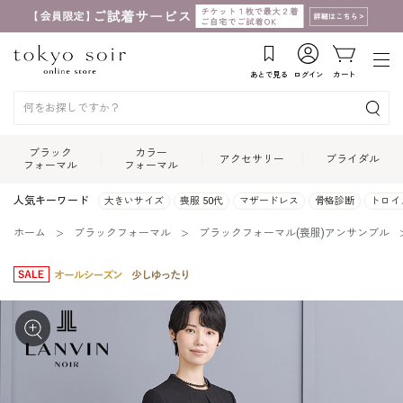
あとで見る
ログイン
カート
ブラック
カラー
アクセサリー
ブライダル
フォーマル
フォーマル
人気キーワード
大きいサイズ
喪服 50代
マザードレス
骨格診断
トロイ
ホーム
ブラックフォーマル
ブラックフォーマル(喪服)アンサンブル