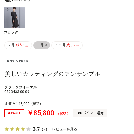
選択中のカラー
ブラック
７号
残り1点
９号
×
１３号
残り2点
LANVIN NOIR
美しいカッティングのアンサンブル
ブラックフォーマル
0703433-00-09
定価
￥
143,000
(税込)
￥85,800
40%OFF
780ポイント還元
（税込）
3.7
（3）
レビューを見る