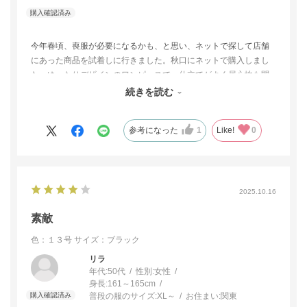
今年春頃、喪服が必要になるかも、と思い、ネットで探して店舗
にあった商品を試着しに行きました。秋口にネットで購入しまし
た。ゆったりデザインのワンピースで、仕立てがよく居心地も問
題ありません。長く愛用したいと思っています。(11号購入。身長
続きを読む
170cm、体重62kg、51歳）
参考になった
1
Like!
0
2025.10.16
素敵
色：１３号
サイズ：ブラック
リラ
年代:
50代
性別:
女性
身長:
161～165cm
普段の服のサイズ:
XL～
お住まい:
関東