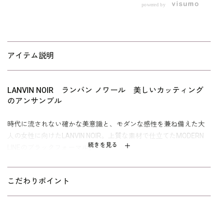
powered by
アイテム説明
LANVIN NOIR ランバン ノワール 美しいカッティング
のアンサンブル
時代に流されない確かな美意識と、モダンな感性を兼ね備えた大
人の女性に向けたLANVIN NOIR。上質な素材で仕立てたMODERN
続きを見る
LINEのブラックフォーマル。
美しいカッティングとステッチテクニックが魅力のアンサンブ
ル。すっきりと見える丈のバランスで、シンプルながらも細部に
こだわりポイント
こだわったランバンノワールらしいモダンなスタイル。反発力と
落ち感のあるストレッチ素材を使用し、軽やかに仕立てていま
す。ワンピースもジャケットと合わせたステッチデザイン、１着