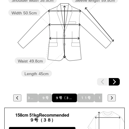
Shoulder width
38.5cm
Sleeve length
59.5cm
両サイドポケット付き
Width
50.5cm
Waist
49.8cm
Length
45cm
７号
７号（３６）
９号
９号（３８）
１１号
１１号（４０）
１
158cm 51kgRecommended
９号（３８）