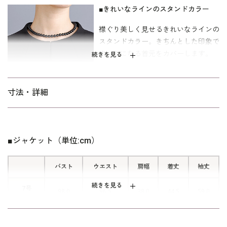
あると安心のセットです。 ファスナーにはグログランリボンが付
■きれいなラインのスタンドカラー
いており、着脱しやすい仕様です。袖は七分丈で、夏には1枚で着
襟ぐり美しく見せるきれいなラインの
用できます。両サイドにはポケット付きで、ハンカチなどの小物
スタンドカラー。きちんとした印象で
を入れられます。機能面も追及しました。
す。気になる首元をカバーします。
続きを見る
漆黒の生地なので、参列者や親族など喪服としても安心です。お
別れの会、家族葬にもおすすめ。シーズンによっては、卒業式・
■便利なポケットつき
卒園式礼服としても着回ししやすいモダンなデザイン。裏地は吸
寸法・詳細
放湿性に優れたキュプラ素材。パターンはミセス（40代～）向け
両サイドにはポケットつきで、ハンカ
の｢少しゆったり｣を使用。着丈は膝が隠れるミディ丈。「標準」
チやリップクリームなどの小物を入れ
に比べて、二の腕や背渡り、ウエストを中心にゆとりを持たせて
られます。機能面も追及しました。
います。 サイズ表記はイタリア式です。
■ジャケット（単位:cm）
バスト
ウエスト
肩幅
着丈
袖丈
続きを見る
7号
98.0
96.5
38.0
44.5
59.0
（36）
9号
101.0
99.5
38.5
45.0
59.5
（38）