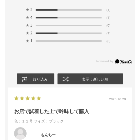
★
5
(1)
★
4
(1)
★
3
(0)
★
2
(1)
★
1
(0)
絞り込み
表示：新しい順
2025.10.20
お店で試着した上で吟味して購入
色：１１号
サイズ：ブラック
もんちー