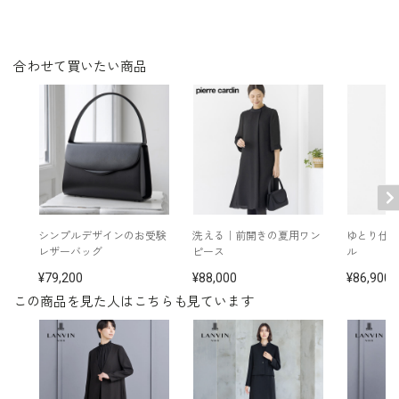
11号
105.0
103.5
39.0
45.5
60.0
（40）
合わせて買いたい商品
13号
109.0
107.5
39.5
46.0
60.5
（42）
表地：トリアセテート69％ ポリエステル31％（スト
素材
レッチクロス）
裏地：キュプラ100％
洗濯方法：クリーニング
シンプルデザインのお受験
洗える｜前開きの夏用ワン
ゆとり仕
日本製
レザーバッグ
ピース
ル
※モデル着用： イヤリング /
5652200-00
その他
79,200
88,000
86,900
ネックレス /
5615200-00
バッグ /
5320251-00
この商品を見た人はこちらも見ています
※モデル：身長174cm 9号着用
■ワンピース（単位:cm）