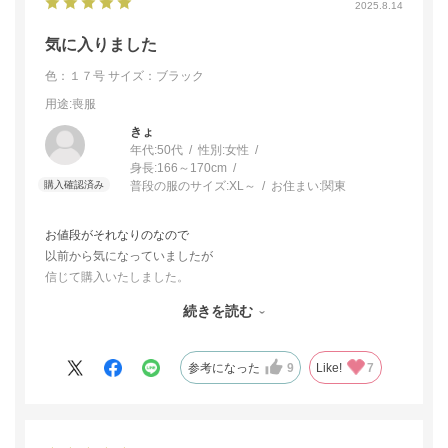
2025.8.14
気に入りました
色：１７号
サイズ：ブラック
用途
:喪服
きょ
年代:
50代
性別:
女性
身長:
166～170cm
普段の服のサイズ:
XL～
お住まい:
関東
お値段がそれなりのなので
以前から気になっていましたが
信じて購入いたしました。
はり
続きを読む
シルエットも生地も
とてもステキです。
ロング丈を探していたので
参考になった
9
Like!
7
良かったです。