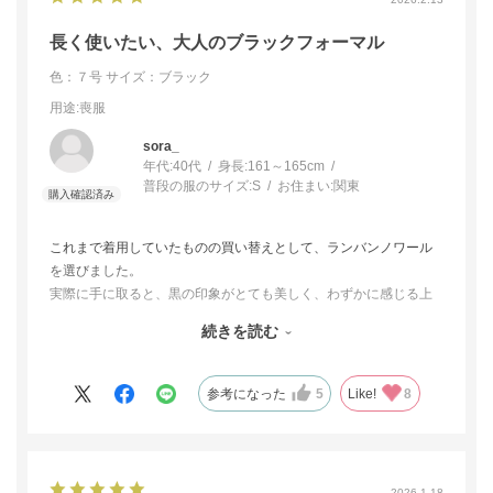
長く使いたい、大人のブラックフォーマル
色：７号
サイズ：ブラック
用途
:喪服
sora_
年代:
40代
身長:
161～165cm
普段の服のサイズ:
S
お住まい:
関東
これまで着用していたものの買い替えとして、ランバンノワール
を選びました。
実際に手に取ると、黒の印象がとても美しく、わずかに感じる上
品な光沢が高級感を引き立てています。控えめながらも確かな品
続きを読む
格を感じました。
お腹まわりにゆとりのあるデザインや、落ち着いた丈感も安心で
参考になった
5
Like!
8
きるポイントです。長く着ることを考え、流行に左右されない一
着を選べたと思っています。
決してお安いものではありませんが、いざという時に慌てないた
2026.1.18