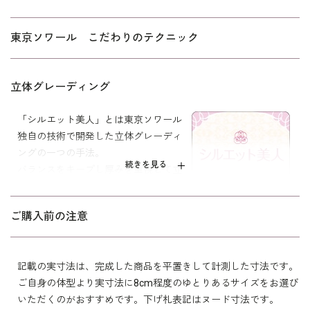
9号(38)
97.5
88.5
38.5
47.0
59.0
東京ソワール こだわりのテクニック
11号(40)
101.5
92.5
39.0
47.5
59.5
13号(42)
105.5
96.5
39.5
48.0
60.0
立体グレーディング
15号(44)
110.5
101.5
40.5
48.5
60.0
「シルエット美人」とは東京ソワール
独自の技術で開発した立体グレーディ
17号(46)
115.5
106.5
41.5
49.0
60.0
ングの一つの手法。
続きを見る
バランスをキープし厚みを重視して立
体的にしました。
表地 トリアセテート 72％
シルエットが美しく、着心地が良く、
素材
ポリエステル 28％
ご購入前の注意
裏地 キュプラ 100％
年令・サイズに関係なくすっきりフィ
ットします。
洗濯方法：クリーニング
日本製
記載の実寸法は、完成した商品を平置きして計測した寸法です。
※モデル着用：
ご自身の体型より実寸法に8cm程度のゆとりあるサイズをお選び
その他
ネックレス /
5615200-00
イヤリング /
5652200-00
いただくのがおすすめです。下げ札表記はヌード寸法です。
バッグ /
5320231-00