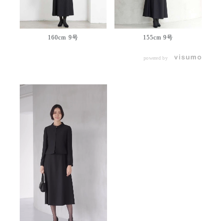
160cm 9号
155cm 9号
powered by