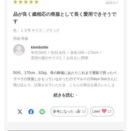
2025.5.7
品が良く歳相応の喪服として長く愛用できそうで
す
色：１３号
サイズ：ブラック
用途
:喪服
kleinbottle
年代:
50代
性別:
女性
身長:
166～170cm
普段の服のサイズ:
L
お住まい:
関東
50代、170cm、62kg。母の葬儀にあたりこれまで通販で買ったペ
ラペラの喪服しかもっていなかったのでマルイのTokyo Soirさんに
飛び込んで、試着させていただき、こちらの商品を購入いたしま
した。これから歳をとっていくにつれて前開きのジッパーは着易
続きを読む
さの面で大変助かりますし、少しゆったり作られていて体形の変
化にもついてきてくれそうなのに、着た際のシルエットはすっき
りしていて長身の私に合いました。
参考になった
12
Like!
13
この先歳をとっても品よく着て行けそうな品と出会えて満足して
います。
長く愛用させていただきたいと思います。