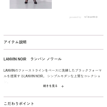
powered by
アイテム説明
LANVIN NOIR ランバン ノワール
LANVINのファーストラインをベースに洗練したブラックフォーマ
ルを提案するLANVIN NOIR。 シンプルモダンな上質なコレクショ
ン。
続きを見る
スタンドカラーからナチュラルにつながる首回りには、ランバン
ノワールのアイコンを切り替えをほどこし、繊細なラインを丁寧
に仕立て上げました。 スタンドカラーのジャケットは３箇所をカ
こだわりポイント