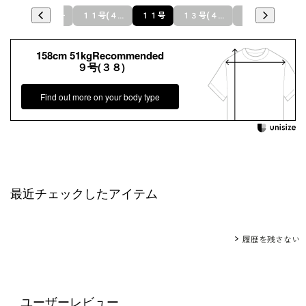
号(３８)
９号
１１号(４０)
１１号
１３号(４２)
１３号
158cm 51kgRecommended
９号(３８)
Find out more on your body type
最近チェックしたアイテム
履歴を残さない
ユーザーレビュー