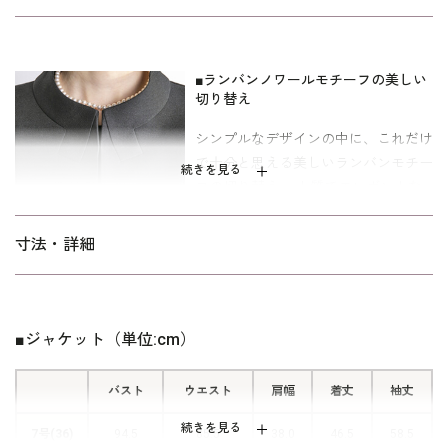
ギホックで留めるデザイン。
ワンピースはジャケットを羽織ったように見える一枚仕立てのト
リックワンピース。 着替えがしやすいと人気が高いフロントオー
■ランバンノワールモチーフの美しい
プンファスナーです。着丈は長めで格式高くエレガントな着こな
切り替え
しに。４つのスナップでしっかりと前をとめられます。
シンプルなデザインの中に、これだけ
で十分と思える美しいランバンモチー
参列者としてはもちろんのこと、喪主やご親族など目立つ立場の
続きを見る
フの切り替え。 上質でエレガントな
方の喪服としてオールシーズンご着用いただけます。 ミセス（40
雰囲気を楽しめます。
代～）向け、｢少しゆったり｣パターンを使用。 「標準」に比べて
ウエストを中心にゆとりを持たせています。
寸法・詳細
■着替えが楽な前開き仕様のワンピー
ス
ワンピースの前身頃は4つのスナップ
■ジャケット（単位:cm）
で開閉できるデザイン。 開くと左身
頃にウエストの下までおりる隠しファ
バスト
ウエスト
スナーがあり、腕を後ろに回すことな
肩幅
着丈
袖丈
く一人で着替えができます。
続きを見る
7号(36)
94.5
85.5
38.0
46.5
58.5