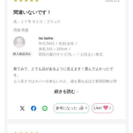
2025.11.4
間違いないです！
色：１７号
サイズ：ブラック
用途
:喪服
no name
年代:
50代
性別:
女性
身長:
161～165cm
普段の服のサイズ:
XL～
お住まい:
東北
着てみて、とても品があるように見えます！選んでよかったで
す。
もう若さではカバー出来ないのと、歳を重ねるほど着用回数が増
えるので、質とデザインでステキなフォーマルをさがしてまし
続きを読む
た。
参考になった
8
Like!
4