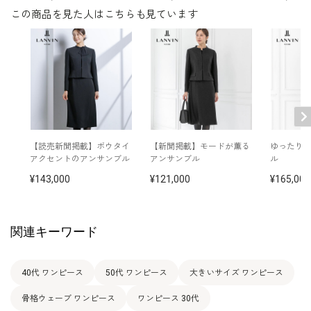
表地 トリアセテート 72％
この商品を見た人はこちらも見ています
素材
ポリエステル 28％
裏地 キュプラ 100％
洗濯方法：クリーニング
その他
フロントオープンタイプ
日本製
【読売新聞掲載】ボウタイ
【新聞掲載】モードが薫る
ゆったり
アクセントのアンサンブル
アンサンブル
ル
143,000
121,000
165,000
関連キーワード
40代 ワンピース
50代 ワンピース
大きいサイズ ワンピース
骨格ウェーブ ワンピース
ワンピース 30代