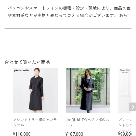
※モデル：身長173cm 9号着用
パソコンやスマートフォンの機種・設定・環境により、商品の色
素材感などが実物と異なって見える場合がございます。 あら
かじめご了承ください。
■ワンピース（単位:cm）
バスト
ウエスト
ヒップ
肩幅
着丈
袖丈
7号(36)
95.0
79.0
98.5
38.0
119.5
41.5
合わせて買いたい商品
9号(38)
98.0
82.0
101.5
38.5
120.0
42.0
11号(40)
102.0
86.0
105.5
39.0
121.0
42.5
13号(42)
106.0
90.0
109.5
39.5
122.0
43.0
15号(44)
111.0
95.0
114.5
40.5
122.5
43.0
17号(46)
116.0
100.0
119.5
41.5
123.0
43.0
アシンメトリー襟のアンサ
J∞QUALITY/ヘチマ襟のス
プリーツ
ンブル
ーツ
ントのロ
ンサンブ
110,000
187,000
99,000