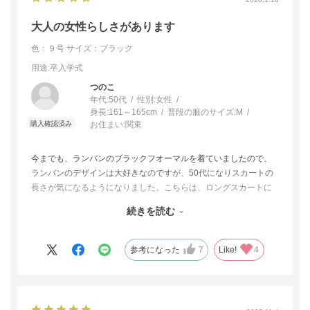
めにも、納得のいくものを用意できてよかったです。
大人の女性らしさがあります
色：９号
サイズ：ブラック
用途
:卒入学式
つのこ
年代:
50代
性別:
女性
身長:
161～165cm
普段の服のサイズ:
M
お住まい:
関東
今までも、ランバンのブラックフオーマルを着ていましたので、
ランバンのデザインは大好きなのですが、50代になりスカートの
長さが気になるようになりました。こちらは、ロングスカートに
なっていて、スタンドカラーのジャケットと合わせると、クラシ
続きを読む
カルな大人の雰囲気になります。お値段通りの価値があると思い
ます。
参考になった
7
Like!
4