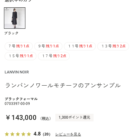
選択中のカラー
ブラック
７号
残り1点
９号
残り1点
１１号
残り1点
１３号
残り2点
１５号
残り1点
１７号
残り2点
LANVIN NOIR
ランバンノワールモチーフのアンサンブル
ブラックフォーマル
0703397-00-09
￥143,000
1,300ポイント還元
（税込）
4.8
（20）
レビューを見る