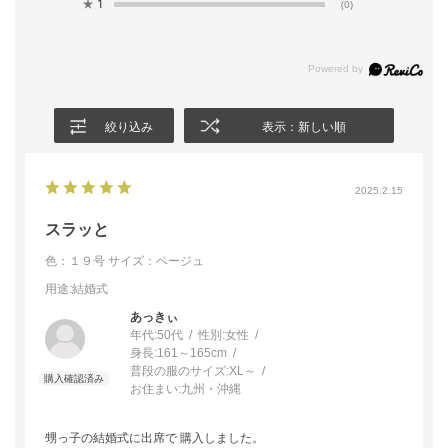
★
1
(0)
絞り込み
表示：新しい順
2025.2.15
スラッと
色：１９号
サイズ：ベージュ
用途
:結婚式
あっきぃ
年代:
50代
性別:
女性
身長:
161～165cm
普段の服のサイズ:
XL～
お住まい:
九州・沖縄
甥っ子の結婚式に出席で 購入しました。