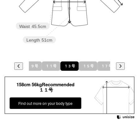
Waist
45.5cm
Length
51cm
７号
９号
１１号
１３号
１５号
１７号
１９号
158cm 56kgRecommended
１１号
Find out more on your body type