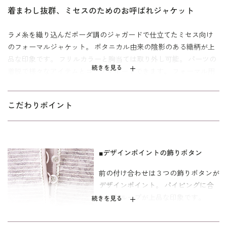
着まわし抜群、ミセスのためのお呼ばれジャケット
ラメ糸を織り込んだボーダ調のジャガードで仕立てたミセス向け
のフォーマルジャケット。 ボタニカル由来の陰影のある織柄が上
品な印象です。 フリルカラーと胸当ては取り外し可能。 パーツの
続きを見る
着脱で様々なアイテムとコーディネートできます。 フォーマル用
のジャガード生地は、季節を問わないオールシーズン。 スカート
ワンピースと組み合わせて、結婚式や式典、レセプションなど
こだわりポイント
様々な慶事に着まわせます。 新郎新婦のお母様やご親族の正装に
は、ロング丈のボトムがお勧めです。 アクセサリーは、パール系
ビーズ系など、式典に合わせてお選びください。
■デザインポイントの飾りボタン
ミセス（40代～）向け、B体型の｢ゆったり｣パターンを使用。
「少しゆったり」に比べて、二の腕、背渡り、ウエストを中心に
前の付け合わせは３つの飾りボタンが
さらにゆとりのある寸法です。
デザインポイント。 パイピングに合
わせたループが上品な印象です。
続きを見る