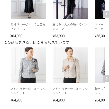
19号
120.5
106.0
41.0
52.0
59.0
表地：ポリエステル48％ アクリル24％ レーヨン2
梨地ジョーゼットの上品な
洗える｜大人の頼れるパン
ストーン×
1％ ナイロン7％（スラブボーダージャカード）
ワンピース
ツスーツ
パーティ
素材
襟：×ポリエステル100％（オーガンジー）
裏地：ポリエステル100％
64,900
53,900
58,300
この商品を見た人はこちらも見ています
襟付き（取り外し可）
胸当て付き（取り外し可）
袖口スリット入り（折り返し可）
※モデル着用
スカート /
6405155-99
パンツ /
6407902-09
その他
ワンピース /
6401770-00
イヤリング /
5552454-91
ネックレス /
5510931-91
コサージュ（ピンク）/
5503587-21
コサージュ（パープル）/
5503567-80
フリルカラーのフォーマル
フリルカラーのフォーマル
胸当て付
バッグ /
5522915-91
ジャケット
ジャケット
ケット
※モデル：身長166cm 9号着用
64,900
64,900
64,900