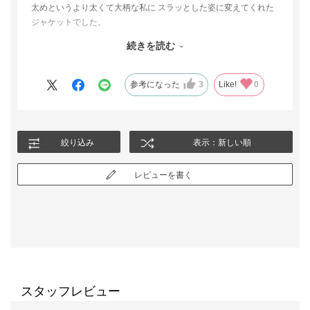
太めというより太くて大柄な私に スラッとした姿に変えてくれた
ジャケットでした。
今回は 衿をつけて着用しましたが、衿を外すとまた違った感じに
続きを読む
なり 着回しがきく一着となりそうです。
ジャケットの色も 現物のほうが明るく、50代から80代まで…年齢
問わない色だと思います。
参考になった
3
Like!
0
絞り込み
表示：新しい順
レビューを書く
スタッフレビュー