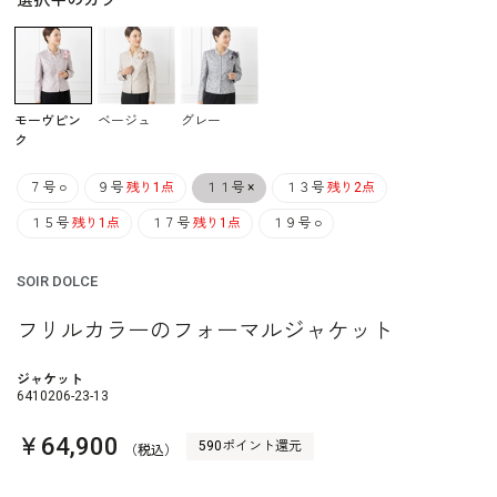
選択中のカラー
モーヴピン
ベージュ
グレー
ク
７号
○
９号
残り1点
１１号
×
１３号
残り2点
１５号
残り1点
１７号
残り1点
１９号
○
SOIR DOLCE
フリルカラーのフォーマルジャケット
ジャケット
6410206-23-13
￥64,900
590ポイント還元
（税込）