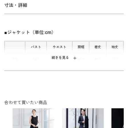
■着脱できるフリルカラー
寸法・詳細
オーガンジーのフリルカラーは、着脱
できるスナップ式。 フリル有りの華
かスタイル、ノーカラーの羽織りス
■ジャケット（単位:cm）
タイルと、２通りのコーディネートが
楽しめます。
バスト
ウエスト
肩幅
着丈
袖丈
■共生地の胸当て付きで着回しアップ
続きを見る
7号
94.5
80.0
38.0
49.5
57.5
付属の共生地の胸当ては、ボタンで取
9号
97.5
83.0
38.5
50.0
58.0
り外しできます。 スカートには胸当
てを付けてジャケットブラウスとし
11号
101.5
87.0
39.0
50.5
58.5
て。 ワンピースには取り外して羽織
りのジャケットと、２通りの着回しが
13号
105.5
91.0
39.5
51.0
59.0
楽しめます。
合わせて買いたい商品
15号
110.5
96.0
40.0
51.5
59.0
17号
115.5
101.0
40.5
52.0
59.0