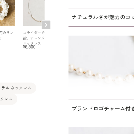
ン。
リボンの結び目の位置を
ナチュラルさが魅力のコ
化を楽しめるのも嬉しい
花のリン
スライダーで調節可
アンヴォクール｜ド
アンヴォクール
チ
能、アレンジパール
ローストリングバッ
ローストリング
ネックレス
グ
グ
8,800
8,690
8,690
ラル ネックレス
ックレス
ブランドロゴチャーム付