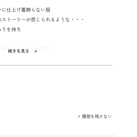
いに仕上げ着飾らない服
のストーリーが感じられるような・・・
わりを持ち
一枚になるようにと思い
続きを見る
履歴を残さない