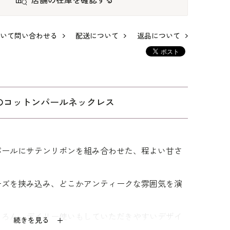
店舗の在庫を確認する
いて問い合わせる
配送について
返品について
のコットンパールネックレス
パールにサテンリボンを組み合わせた、程よい甘さ
のフ
華やかな雰囲気、ブ
アンヴォクール｜マ
ミックスカラーのブ
ーケコサージュ
チが広がるトートバ
ーケコサージュ
ーズを挟み込み、どこかアンティークな雰囲気を演
ッグ
11,000
12,980
7,700
ちろん、デイリー使いもしていただきやすいデザイ
続きを見る