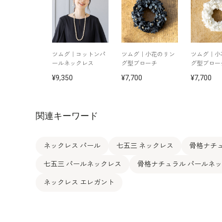
ツムグ｜コットンパ
ツムグ｜小花のリン
ツムグ｜小
ールネックレス
グ型ブローチ
グ型ブロー
9,350
7,700
7,700
関連キーワード
ネックレス パール
七五三 ネックレス
骨格ナチュ
七五三 パールネックレス
骨格ナチュラル パールネ
ネックレス エレガント