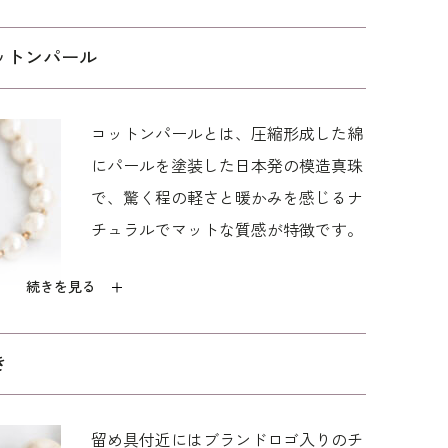
変えて長さを調節し、お洋服に合わせて雰囲気の変
ットンパール
ポイントです。
｜ド
アンヴォクール｜ド
編み込みパールのデ
軽やかデザインのロ
バッ
ローストリングバッ
ザインネックレス
ングパールネックレ
コットンパールとは、圧縮形成した綿
グ
ス
8,690
8,250
6,050
にパールを塗装した日本発の模造真珠
で、驚く程の軽さと暖かみを感じるナ
チュラルでマットな質感が特徴です。
続きを見る
き
留め具付近にはブランドロゴ入りのチ