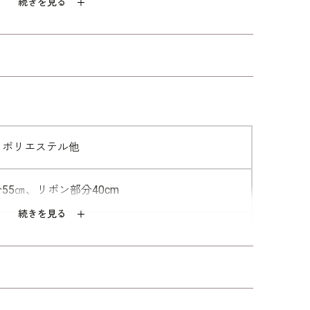
続きを見る
、ポリエステル他
55㎝、リボン部分40cm
続きを見る
入り
着用 ワンピース：
4301102
/ チュールドレ
690
/ ジャケット：
4510191