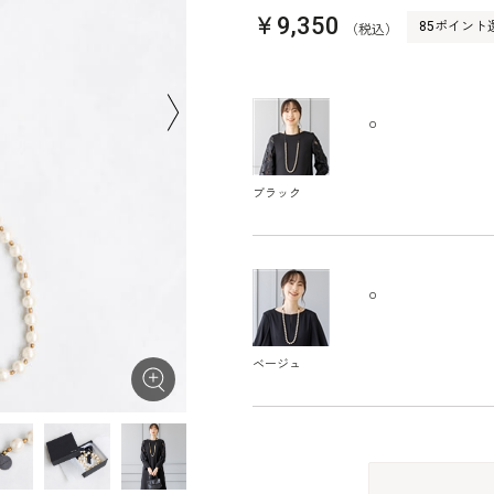
￥9,350
85ポイント
（税込）
○
ブラック
○
ベージュ