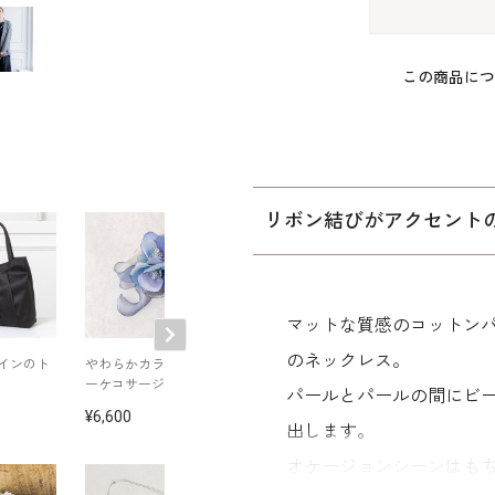
この商品につ
リボン結びがアクセント
マットな質感のコットン
のネックレス。
インのト
わらかカラーのブ
ラメレースのファス
タックデザイン
ーケコサージュ
ナー付きブラウス
ォーマルバッグ
パールとパールの間にビ
6,600
11,000
11,000
出します。
オケージョンシーンはも