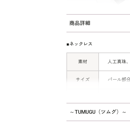
商品詳細
■ネックレス
素材
人工真珠
サイズ
パール部分
※日本製
※化粧箱
その他
～TUMUGU（ツムグ）～
※モデル
ス：
4501