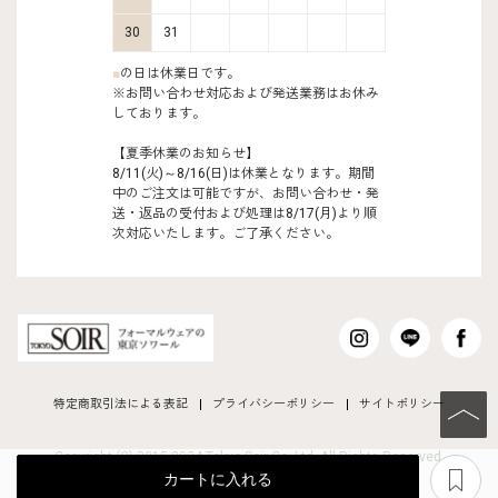
30
31
■
の日は休業日です。
※お問い合わせ対応および発送業務はお休み
しております。
【夏季休業のお知らせ】
8/11(火)～8/16(日)は休業となります。期間
中のご注文は可能ですが、お問い合わせ・発
送・返品の受付および処理は8/17(月)より順
次対応いたします。ご了承ください。
特定商取引法による表記
プライバシーポリシー
サイトポリシー
PAGE TO
Copyright (C) 2015-2024 Tokyo Soir Co ,Ltd. All Rights Reserved.
あ
カートに入れる