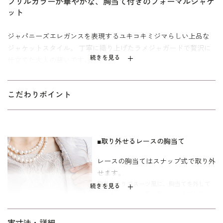
フリルカラーが華やかな、胸当て付きのフォーマルジャケ
ット
ジャパニーズエレガンスを表現するユキコキミジマらしい上品な
ジャケットスタイル。 丁寧に織り上げたラメジャガードで贅沢に
続きを見る
仕立てた大人の装いです。
内側にオーガンジーを入れ立体的に仕上げたフリル衿が華やかな
逸品。 フェミニンなレースの胸当ては、装いに合わせて取り外し
こだわりポイント
可能。 胸当て有りでインナー不要のトップスとして、胸当て無し
で羽織りのジャケットとして、2通りに着まわせます。 色とりどり
の糸で織り上げたフォーマル用のジャカードは、オールシーズン
対応の中肉素材。 長時間でもストレスのない軽やかな着心地で
■取り外せるレースの胸当て
す。 結婚式のお母様やご親族なら、ロング丈と合わせた格調高い
レースの胸当てはスナップ式で取り外
スタイルで。 各種セレモニーやレセプションにはミディ丈とのコ
せます。
ーディネートがお勧めです。
胸当てありでスーツ風に、胸当てを外して
続きを見る
羽織のジャケット風に着こなしの幅が広が
ミセス（40代～）向け、｢少しゆったり｣パターンを使用。 「標
ります。
準」に比べてウエストを中心にゆとりを持たせています。