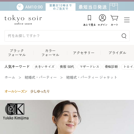
あとで見る
ログイン
カート
ブラック
カラー
アクセサリー
ブライダル
フォーマル
フォーマル
人気キーワード
大きいサイズ
喪服 50代
マザードレス
骨格診断
トロイ
ホーム
結婚式・パーティー
結婚式・パーティー ジャケット