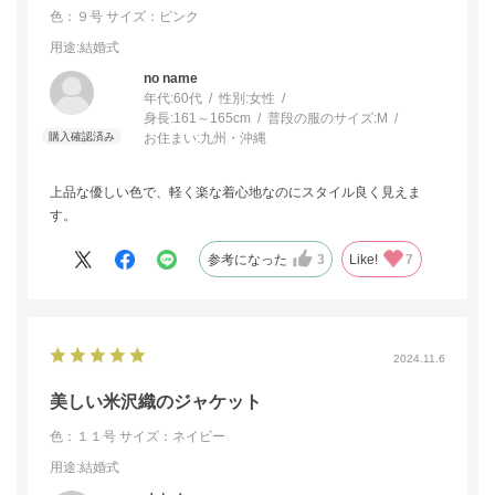
色：９号
サイズ：ピンク
用途
:結婚式
no name
年代:
60代
性別:
女性
身長:
161～165cm
普段の服のサイズ:
M
お住まい:
九州・沖縄
上品な優しい色で、軽く楽な着心地なのにスタイル良く見えま
す。
参考になった
3
Like!
7
2024.11.6
美しい米沢織のジャケット
色：１１号
サイズ：ネイビー
用途
:結婚式