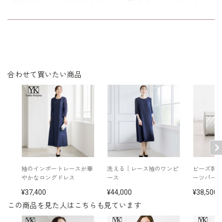
お選びいただくのがおすすめです。下げ札はヌード寸法です。
レーヨン 30％
オーガンジー
絹 100％
裏地 ポリエステル100％
素材
胸あて布
レース レーヨン 66％
ナイロン 32％
ポリエステル2％
サテン ポリエステル100％
合わせて買いたい商品
洗濯方法：クリーニング
胸当て付き（取り外し可）
袖口スリット入り（折り返し可)
※モデル着用：
イヤリング /
5552454-91
その他
ネックレス /
5519810-10
コサージュ /
5504861-80
バッグ /
5520201-91
パンツ（セットアップ） /
3602850-00
袖のインポートレースが華
洗える│レース袖のワンピ
ビーズ刺
※モデル：身長167cm 9号着用
かなロングドレス
ース
ーツパー
37,400
44,000
38,500
この商品を見た人はこちらも見ています