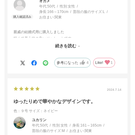
オカメ
年代:
50代
性別:
女性
身長:
166～170cm
普段の服のサイズ:
L
お住まい:
関東
親戚の結婚式用に購入しました
軽くて着心地の良いジャケットです
襟元のフリルが華やかさを添えてくれます
続きを読む
試着で１１号を着ましたが大きめだったので９号に変更しました
参考になった
4
Like!
1
2024.7.14
ゆったりめで華やかなデザインです。
色：９号
サイズ：ネイビー
ユカリン
年代:
50代
性別:
女性
身長:
161～165cm
普段の服のサイズ:
M
お住まい:
関東