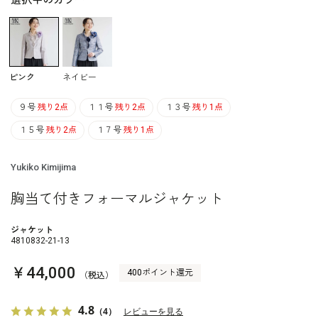
選択中のカラー
ピンク
ネイビー
９号
残り2点
１１号
残り2点
１３号
残り1点
１５号
残り2点
１７号
残り1点
Yukiko Kimijima
胸当て付きフォーマルジャケット
ジャケット
4810832-21-13
￥44,000
400ポイント還元
（税込）
4.8
（4）
レビューを見る