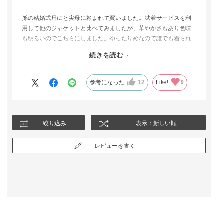
孫の結婚式用にと実母に頼まれて買いました。試着サービスを利
用して他のジャケットと比べてみましたが、華やかさもあり色味
も明るいのでこちらにしました。ゆったりめなので誰でも着られ
るし、ホックが一か所なので着やすいのも気に入った点です。着
続きを読む
心地はネット画像で予想していたとおり、薄いというか固い感じ
ですが、見た感じは華やかなので良しとします。
参考になった
12
Like!
9
絞り込み
表示：新しい順
レビューを書く