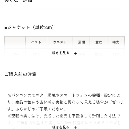
実寸法・詳細
■スリット入りの袖口
ジャケットの袖口はスリット入りのリ
ターンカフス式。 折り返してアレン
■ジャケット（単位:cm）
ジでき、袖丈の補正がいらないうれし
い仕様です。
バスト
ウエスト
肩幅
着丈
袖丈
■レースの胸当て（ディテール）
続きを見る
9号
97.0
84.0
39.0
53.0
58.0
表は華やかなレース、内側はさらりと
11号
101.0
88.0
39.5
53.5
58.5
したサテン素材で仕立てました。肌あ
ご購入前の注意
たりにも配慮しつつ、上品な印象に。
13号
105.0
92.0
40.0
54.0
59.0
15号
110.0
97.0
41.0
54.5
59.0
※パソコンのモニター環境やスマートフォンの機種・設定によ
り、商品の色味や素材感が実物と異なって見える場合がございま
17号
115.0
102.0
42.0
55.0
59.0
す。あらかじめご了承ください。
※記載の実寸法は、完成した商品を平置きして計測した寸法で
す。 ご自身の体型より実寸法に8cm程度のゆとりあるサイズを
表地 ポリエステル70％
続きを見る