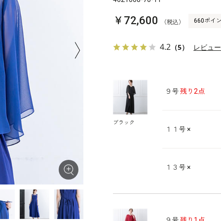
￥72,600
660ポイ
（税込）
4.2
（5）
レビュ
９号
残り2点
ブラック
１１号
×
１３号
×
９号
残り1点