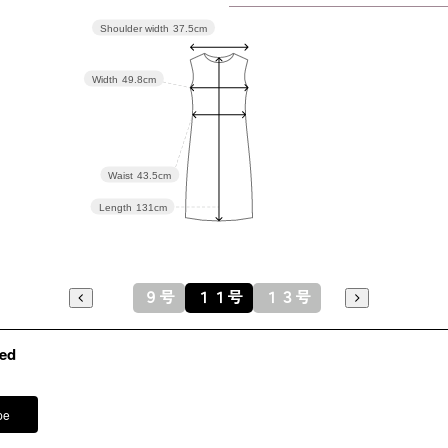
Shoulder width
37.5cm
13号(42)
103.5
Width
49.8cm
表地：ポリ
素材
0％（マッ
Waist
43.5cm
裏地：ポリ
Length
131cm
洗濯方法
ケープ付
ウエスト
９号
１１号
１３号
※モデル
その他
イヤリング
ed
イヤリング
ネックレス
pe
バッグ /
5
※モデル：