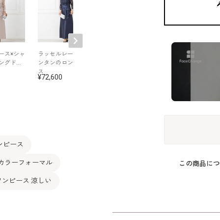
ース×シャ
ラッセルレース×シャ
ミニマルなシルエッ
フクレジャカー
ングドレ
ンタンのロングドレ
トのツイン系ワンピ
マザーズドレス
ス
ース
72,600
73,700
80,300
ンピース
 カラーフォーマル
この商品につ
ワンピース 涼しい