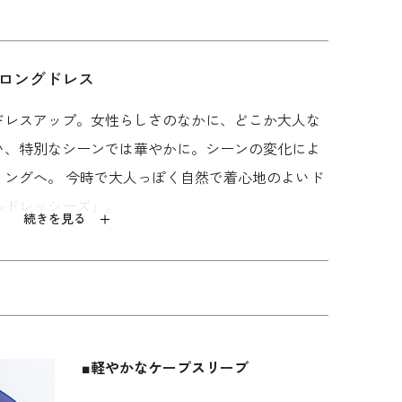
ロングドレス
ドレスアップ。女性らしさのなかに、どこか大人な
い、特別なシーンでは華やかに。シーンの変化によ
リングへ。 今時で大人っぽく自然で着心地のよいド
ルドレッシーズ」。
続きを見る
腕周りをカバーしつつ、大人っぽい雰囲気で着用で
ポイントです。 ケープはボタンで取り外し可能です
エレガントなノースリーブドレスとしても着られま
ケット、ボレロ、ストールなどを合わせて、様々なシ
スです。 背面のウエストにサイズ調節できるリボン
■軽やかなケープスリーブ