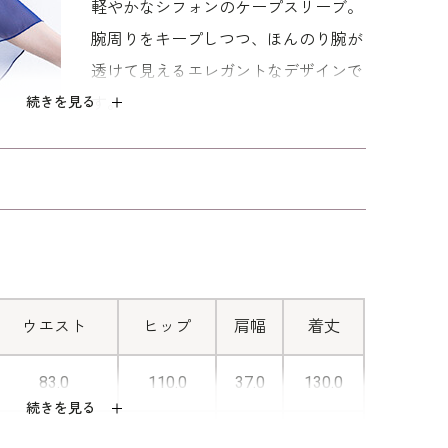
軽やかなシフォンのケープスリーブ。
式、演奏会、謝恩会、成人式二次会、ディナーショ
腕周りをキープしつつ、ほんのり腕が
ィーにおすすめです。 サイズはキャリアの標準的な
透けて見えるエレガントなデザインで
続きを見る
す。
■ケープは取り外し可能
ケープは取り外しできる仕様となって
おります。ノースリーブデザインとし
てもお楽しみいただけます。 お手持
ちのアイテムと組み合わせて、様々な
ウエスト
ヒップ
肩幅
着丈
シーンで活躍できるロングドレスで
83.0
110.0
37.0
130.0
す。
続きを見る
87.0
114.0
37.5
131.0