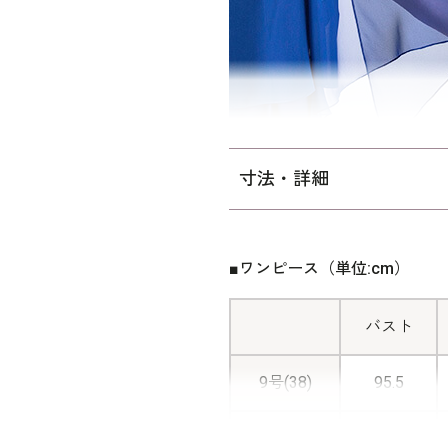
着丈はフルロング丈。 結婚
ー、クルーズなど各種パーテ
パターン。
寸法・詳細
■ワンピース（単位:cm）
バスト
9号(38)
95.5
11号(40)
99.5