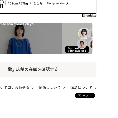
159cm / 57kg
１１号
Find your size
See how it looks on you
ドの
フクレジャカードの
梨地ジョーゼットの
ティアードフリルの
マザーズドレス
上品なワンピース
ワンピース
80,300
64,900
80,300
Try it with
your own face
店舗の在庫を確認する
いて問い合わせる
配送について
返品について