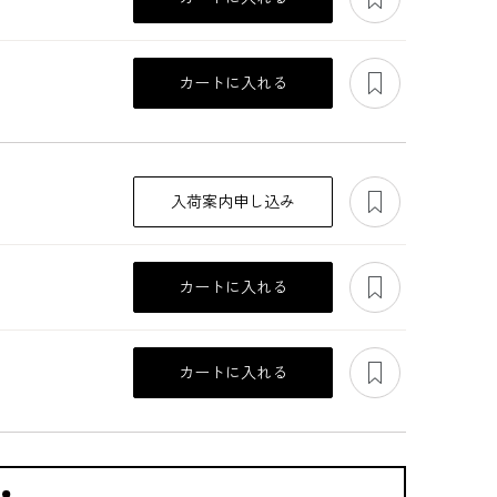
あとで見る
カートに入れる
あとで見る
入荷案内申し込み
あとで見る
カートに入れる
あとで見る
付き
軽やかに気品をまと
襟ぐりのビジューが
ストレッチツイード
カートに入れる
のロ
う大人ドレス
ポイントのセットア
ジャケットのセット
ップ
アップ
47,300
47,300
64,900