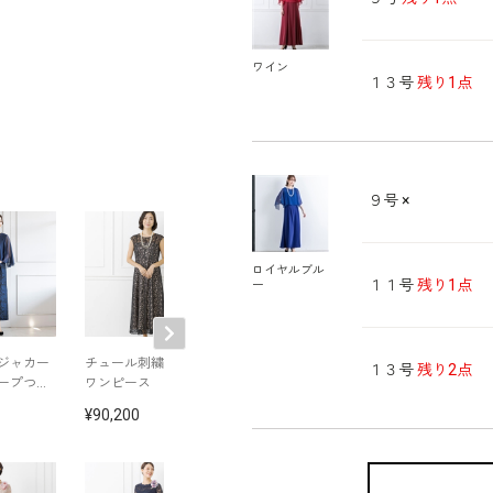
ワイン
１３号
残り1点
９号
×
ロイヤルブル
１１号
残り1点
ー
ジャカー
チュール刺繍の大人
レースブラウスとワ
シフォンケープ
１３号
残り2点
ープつき
ワンピース
イドパンツのセット
ラッセルレース
アップ
ングドレス
90,200
66,000
97,900