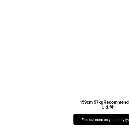
159cm 57kgRecommend
１１号
Find out more on your body ty