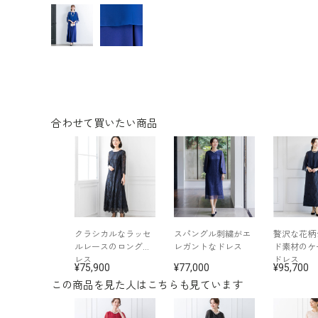
合わせて買いたい商品
クラシカルなラッセ
スパングル刺繍がエ
贅沢な花柄
ルレースのロングド
レガントなドレス
ド素材のケ
レス
ドレス
75,900
77,000
95,700
この商品を見た人はこちらも見ています