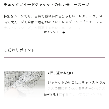
チェックツイードジャケットのセレモニースーツ
特別なシーンでも、自然で穏やかに自分らしいドレスアップ。今
時で大人っぽく自然で着心地のよいドレスブランド「エモーショ
ナルドレッシーズ」が提案するセレモニースーツ。
続きを見る
かすれ調に控えめに入ったチェック柄と高級感のあるツイード素
材のジャケットはシンプルなノーカラーデザイン。ワンピースは
しなやかで微光沢のきれいめな表情感のソフトなジョーゼット素
こだわりポイント
材。ヴィンテージレディのような雰囲気のデザイン性の高いワン
ピースに、ありがちな「入卒ママ」にならないようなツイードジ
ャケットをセットしたファッション性の高い都会的なオケージョ
■折り返せる袖口
ンセット。それぞれ単品でも着回しのきく便利なアイテムです。
ジャケットの袖口はスリット入りでカ
寸法はキャリア向けの標準パターン。サイズ表記はイタリア式で
フスの様に折り返せるリターンカフス
す。
式。 袖丈のお直し不要でアレンジも
続きを見る
楽しめるデザインです。