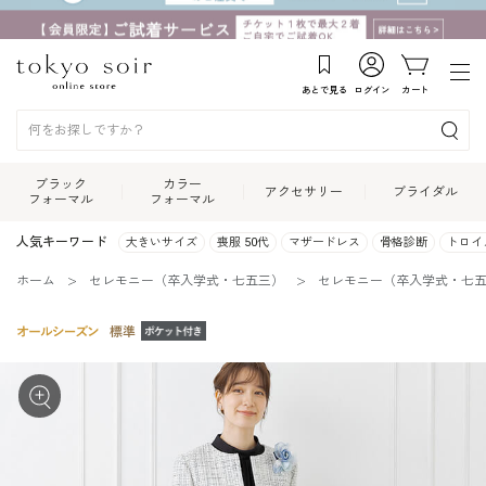
あとで見る
ログイン
カート
ブラック
カラー
アクセサリー
ブライダル
フォーマル
フォーマル
人気キーワード
大きいサイズ
喪服 50代
マザードレス
骨格診断
トロイ
ホーム
セレモニー（卒入学式・七五三）
セレモニー（卒入学式・七