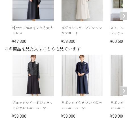
表地：アクリル34％ ポリエステル25％ 毛24％ レ
素材
ーヨン14％ ナイロン3％（チェックツイード）
裏地：ポリエステル100％
洗濯方法：クリーニング
軽やかに気品をまとう大人
ラグランスリーブのシャン
ストーン
袖口スリット入り（折り返し可） 両サイドポケット付
ドレス
タンコート
ジャケッ
き
47,300
58,300
60,500
※モデル着用：
その他
イヤリング /
5552454-91
この商品を見た人はこちらも見ています
コサージュ /
5503689-70
バッグ /
5520610-91
※モデル：身長166cm 9号着用
■ワンピース（単位:cm）
バスト
ウエスト
ヒップ
肩幅
着丈
袖丈
チェックツイードジャケッ
リボンタイ付きワンピのセ
リボンタ
7号
トのセレモニースーツ
レモニースーツ
レモニー
91.0
71.0
130.0
37.5
119.0
54.5
(36)
58,300
58,300
58,300
9号
94.0
74.0
133.0
38.0
119.5
55.0
(38)