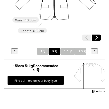
Waist
40.8cm
Length
49.5cm
７号
９号
１１号
１３号
158cm 51kgRecommended
９号
Find out more on your body type