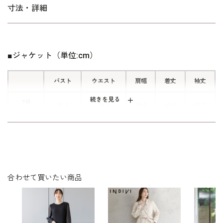
■ウエストラインはゴム仕様
寸法・詳細
ワンピースのウエスト部分は後ろのみ
ゴム仕様。リラックスした着心地で
す。
■ジャケット（単位:cm）
バスト
ウエスト
肩幅
着丈
袖丈
続きを見る
7号
91.5
78.5
38.0
49.0
57.5
(36)
9号
94.5
81.5
38.5
49.5
58.0
(38)
11号
98.5
85.5
39.0
50.0
58.5
(40)
合わせて買いたい商品
13号
102.5
89.5
39.5
50.5
59.0
(42)