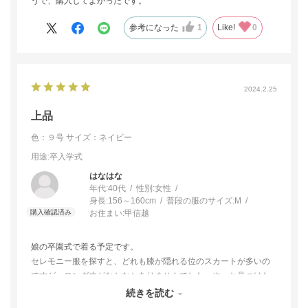
うで、購入してよかったです。
参考になった
1
Like!
0
2024.2.25
上品
色：９号
サイズ：ネイビー
用途
:卒入学式
はなはな
年代:
40代
性別:
女性
身長:
156～160cm
普段の服のサイズ:
M
お住まい:
甲信越
娘の卒園式で着る予定です。
セレモニー服を探すと、どれも膝が隠れる位のスカートが多いの
ですが、ロング丈がなかなかありませんでした。やっと見つけた
ロング丈のスーツだったので即買いしました。届いて早速着てみ
続きを読む
ましたが、とても素敵です。当日着るのが楽しみです。