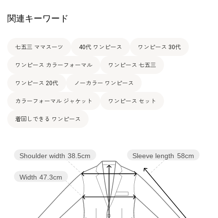
関連キーワード
11号
98.0
78.0
137.0
38.5
120.5
55.5
(40)
13号
七五三 ママスーツ
40代 ワンピース
ワンピース 30代
102.0
82.0
141.0
39.0
121.5
56.0
(42)
ワンピース カラーフォーマル
ワンピース 七五三
ワンピース 20代
ノーカラー ワンピース
表地：ポリエステル100％（バックサテンジョーゼッ
素材
ト）
カラーフォーマル ジャケット
ワンピース セット
裏地：ポリエステル100％
着回しできる ワンピース
洗濯方法：クリーニング
その他
後ろファスナー
後ろウエストゴム仕様（+12cm伸長）
Shoulder width
38.5cm
Sleeve length
58cm
Width
47.3cm