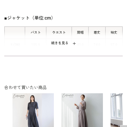
■オーバーサイズシルエット
■ジャケット（単位:cm）
リラックス感があり、カジュアルにも
着やすいシルエット。長めの着丈が腰
バスト
ウエスト
肩幅
着丈
袖丈
回りをしっかりカバーしてくれます。
続きを見る
Ｓ(36)
105.0
100.0
43.0
74.0
57.0
Ｍ(38)
108.0
103.0
44.0
76.0
60.0
■リターンカフス
袖口を折り返してもきれいに決まり、
こなれた印象のデザイン。着こなしに
表地：ポリエステル59％レーヨン41％
素材
裏地：ポリエステル100％
さりげないアクセントをプラスし、幅
合わせて買いたい商品
広いシーンで活躍します。
洗濯方法：クリーニング
ポケット付き
ワンピース /
4501690-00
その他
イヤリング /
5551435-10
バッグ /
5520401-91
※モデル：身長168cm 9号着用