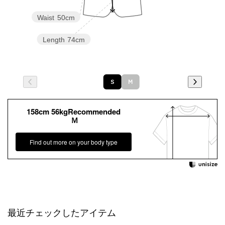
Waist
50cm
Length
74cm
Ｓ
Ｍ
158cm 56kgRecommended
Ｍ
Find out more on your body type
最近チェックしたアイテム