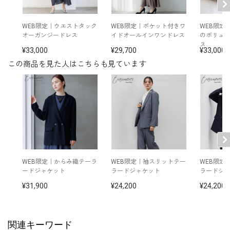
WEB限定｜ウエストタック
WEB限定｜ポケット付きワ
WEB限定
オーガンジードレス
イドオールインワンドレス
のボリュ
ス
33,000
29,700
33,000
この商品を見た人はこちらも見ています
WEB限定｜からみ織テーラ
WEB限定｜袖スリットテー
WEB限定
ードジャケット
ラードジャケット
ラードジ
31,900
24,200
24,200
関連キーワード