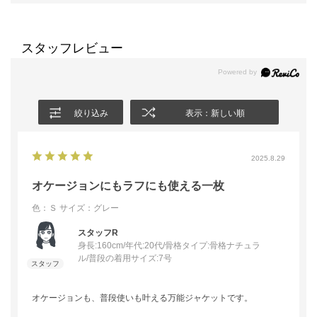
スタッフレビュー
絞り込み
表示：新しい順
2025.8.29
オケージョンにもラフにも使える一枚
色：Ｓ
サイズ：グレー
スタッフR
身長:160cm/年代:20代/骨格タイプ:骨格ナチュラ
ル/普段の着用サイズ:7号
オケージョンも、普段使いも叶える万能ジャケットです。