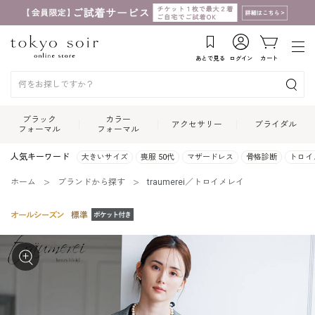
あとで見る
ログイン
カート
ブラック
カラー
アクセサリー
ブライダル
フォーマル
フォーマル
人気キーワード
大きいサイズ
喪服 50代
マザードレス
骨格診断
トロイ
ホーム
ブランドから探す
traumerei／トロイメレイ