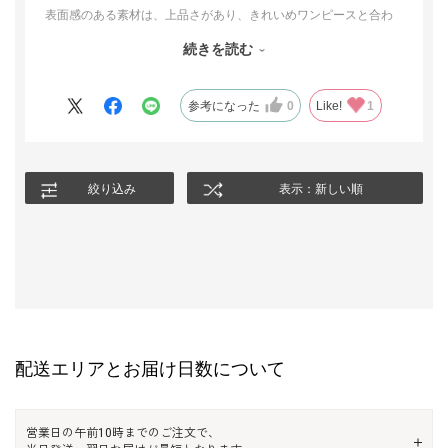
表面感のある素材は、上品さがあり、きれいめワンピースと合わ
せても素敵！
続きを読む
さりげなくおしゃれ感を出したい日の主役になります。
見た目よりも軽くて、長時間でもラクに過ごせるのが嬉しいポイ
ント。
参考になった
0
Like!
1
ビッグシルエットなので堅苦しくならず、デニムとスニーカーで
ラフに着たいです。
特別な日も、普段のおしゃれも楽しめる、頼れる一枚です。
絞り込み
表示：新しい順
配送エリアとお届け日数について
営業日の午前10時までのご注文で、