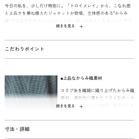
今日の私を、少しだけ特別に。「トロイメレイ」から、こなれ感
と上品さを兼ね備えたジャケットが登場。立体感のある“からみ
織”で仕立てたダブルジャケットは、ゆったりとしたオーバーサイ
続きを見る
ズシルエットで、こなれた印象に。
ヒップにかかる絶妙な丈感が、自然と腰回りのカバーも叶えてく
れます。
こだわりポイント
パンツにもスカートにも合わせやすく、デイリーはもちろん、結
婚式や七五三、セレモニーなどオケージョンシーンにも対応可能
です。インナー次第で表情が変わるので、コーディネートの幅も
■上品なからみ織素材
広がる一着。寸法はキャリア向けの標準パターン。
スラブ糸を繊細に織り上げたからみ織
※パソコンのモニター環境やスマートフォンの機種・設定によって、商品の
色味や素材感などが実物と異なって見える場合がございます。予めご了承く
素材。通気性に優れたドライなタッチ
ださいますようお願いいたします。
で、ロングシーズン快適に着用できま
続きを見る
す。ほどよいストレッチ性が動きやす
く、上品さも備えているため、デイリ
ーから特別な日まで幅広く活躍しま
寸法・詳細
す。