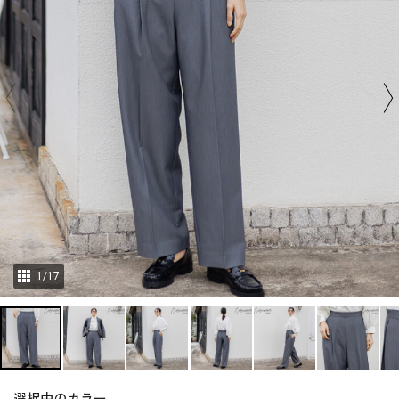
1
/
17