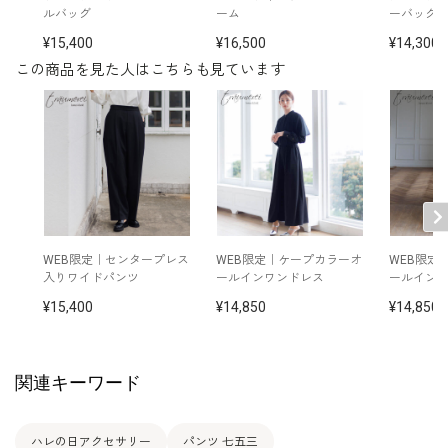
イヤリング /
5551991-10
ルバッグ
ーム
ーバッグ
ネックレス/
5510235-10
※モデル：身長168cm 9号着用
15,400
16,500
14,300
この商品を見た人はこちらも見ています
WEB限定｜センタープレス
WEB限定｜ケープカラーオ
WEB限定
入りワイドパンツ
ールインワンドレス
ールイン
15,400
14,850
14,850
関連キーワード
ハレの日アクセサリー
パンツ 七五三