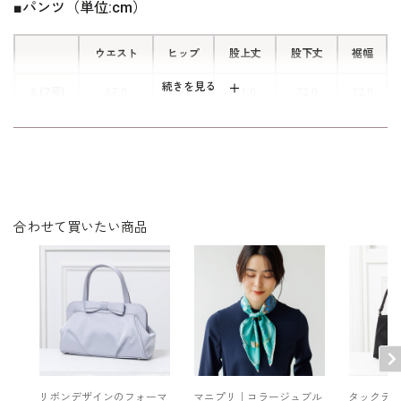
■センタープレスで美脚シルエット
■パンツ（単位:cm）
センタープレスを入れた美脚シルエッ
ウエスト
ヒップ
股上丈
股下丈
裾幅
トのパンツ。きちんと感と脚長効果、
どちらも叶えるデザイン。
続きを見る
Ｓ(7号)
67.0
97.0
31.0
72.0
22.0
Ｍ(9号)
70.0
100.0
31.0
72.0
23.0
■ストレスのない後ろウエストゴム
Ｌ(11号)
73.0
103.0
31.0
72.0
23.5
ウエストの後ろにはゴムで伸縮性を持
たせ、ストレスのない穿き心地がポイ
合わせて買いたい商品
ント。
表地：表地ポリエステル60％レーヨン35％ポリウレタ
素材
ン5％
裏地：ポリエステル100％
■両脇ポケット
洗濯方法：クリーニング
後ろウエストゴム仕様
両サイドポケット付き
ふとしたときにさっと小物を入れるこ
※モデル着用：
とができる便利なポケットを両脇に配
その他
ブラウス / スタッフ私物
置しています。
ジャケット /
4510956-00
リボンデザインのフォーマ
マニプリ｜コラージュブル
タックデ