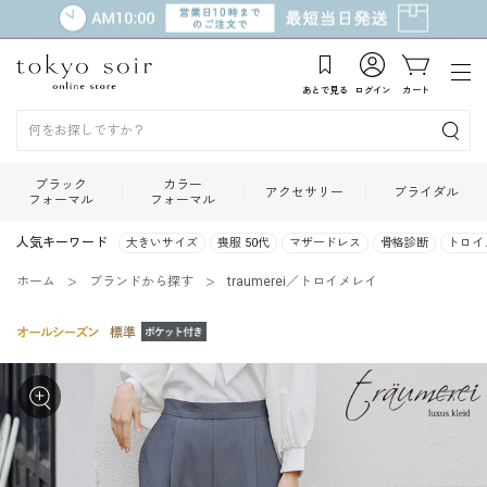
あとで見る
ログイン
カート
ブラック
カラー
アクセサリー
ブライダル
フォーマル
フォーマル
人気キーワード
大きいサイズ
喪服 50代
マザードレス
骨格診断
トロイ
ホーム
ブランドから探す
traumerei／トロイメレイ