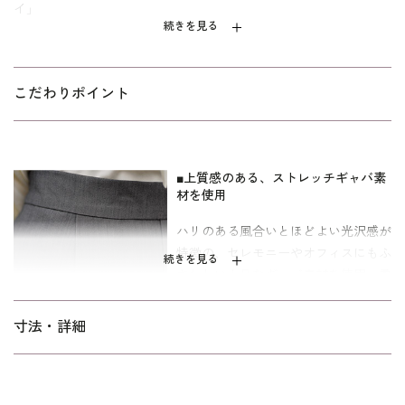
イ」
続きを見る
入学式や卒業式などのセレモニーはもちろん、オフィスやお出か
けにも活躍する万能ワイドパンツ。
ゆるやかなラインが身体のラインを拾いにくく、太もも周りをさりげなくカ
こだわりポイント
バー。お腹まわりには程よいゆとりを持たせつつ、ややテーパード気味のシ
ルエットが脚をすらりと見せてくれます。
ウエストはフィット感のある後ろゴム仕様で、長時間はいても快
■上質感のある、ストレッチギャバ素
適な着心地。センタープレスを施すことで、全体をきちんとした
材を使用
印象に仕上げました。
ハリのある風合いとほどよい光沢感が
同素材のジャケット（4510956-00）もご用意しており、セットア
特徴の、セレモニーやオフィスにもふ
続きを見る
ップで着用すれば、ワンランク上の洗練されたスタイルが完成し
さわしい上品なギャバ素材を使用。柔
ます。
らかく伸びてしっかり戻るストレッチ
性で、長時間の着用でもシワになりに
寸法はキャリア向けの標準パターン。
寸法・詳細
くく、毎日穿いてもきれいなシルエッ
※パソコンのモニター環境やスマートフォンの機種・設定によっ
トをキープします。
て、商品の色味や素材感などが実物と異なって見える場合がござ
います。予めご了承くださいますようお願いいたします。