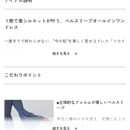
アイテム説明
１枚で美シルエットが叶う、ベルスリーブオールインワン
ドレス
一度きりで終わらせない、“今の私”を美しく見せるドレス「トロイ
メレイ」
続きを見る
ボリュームたっぷりのベルスリーブが華やかさをプラスする、オ
ールインワンドレス。高めのウエスト切り替えでスタイルアップ
を叶えつつ、ギャザーをあしらうことでお腹まわりをさりげなく
こだわりポイント
カバーします。
入学式や卒業式などのハレの日はもちろん、仕事やお呼ばれにも
対応できる、日常に寄り添う万能アイテム。合わせるアクセサリ
■立体的なフォルムが美しいベルスリ
ー次第で、オン・オフどちらのシーンにもマッチします。
ーブ
万能なブラック、上品で落ち着いた印象のネイビー、トレンドの
手元に華やかさを添え、式典にもふさ
ニュアンスカラーを楽しめるブルーの3色展開です。寸法はキャリ
わしい上品な佇まいに。
続きを見る