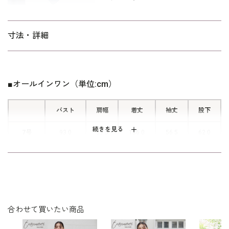
ア向けの標準パターン。
■上質感のあるダブルクロス素材
寸法・詳細
ソフトなハリとほどよいふくらみが特
徴。仕立て映えする風合いで、セレモ
ニーシーンにもぴったり。
■オールインワン（単位:cm）
バスト
肩幅
着丈
袖丈
股下
■リラクシーな着心地のワイドパンツ
続きを見る
7号
93.0
39.5
136.0
56.5
62.0
ワイドパンツは動くたびに優雅に揺
れ、ドレスのような上品さと動きやす
9号
96.0
40.0
136.5
57.0
62.0
さを両立。身体が泳ぐようなゆったり
感がありながら、ストンと落ちるシル
11号
100.0
40.5
137.5
57.5
62.0
エットで自然な体型カバーを叶えま
す。
13号
104.0
41.0
138.5
58.0
62.0
合わせて買いたい商品
15号
109.0
42.0
139.5
58.0
62.5
■両脇ポケット