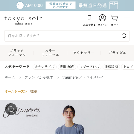
あとで見る
ログイン
カート
ブラック
カラー
アクセサリー
ブライダル
フォーマル
フォーマル
人気キーワード
大きいサイズ
喪服 50代
マザードレス
骨格診断
トロイ
ホーム
ブランドから探す
traumerei／トロイメレイ