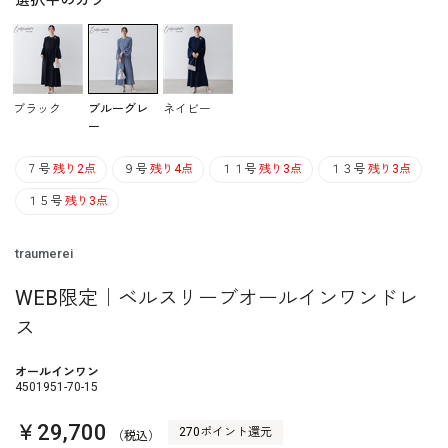
選択中のカラー
ブラック
ブルーグレ
ネイビー
ー
７号
残り2点
９号
残り4点
１１号
残り3点
１３号
残り3点
１５号
残り3点
traumerei
WEB限定｜ベルスリーブオールインワンドレ
ス
オールインワン
4501951-70-15
￥29,700
270ポイント還元
（税込）