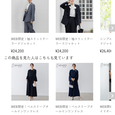
ふとしたときにさっと小物を入れるこ
とができる便利なポケットを両脇に配
表地：ポリエステル100％
素材
置しています。
裏地：ポリエステル95％ポリウレタン5％
洗濯方法：ご自宅で手洗い可
ポケット付き
WEB限定｜袖スリットテー
WEB限定｜袖スリットテー
シンプル
※モデル着用：
ラードジャケット
ラードジャケット
ドジャケ
その他
ジャケット /
4510956-01
イヤリング /
5551335-10
24,200
24,200
26,400
ブローチ /
5553335-10
この商品を見た人はこちらも見ています
※モデル：身長168cm 9号着用
WEB限定｜ベルスリーブオ
WEB限定｜ベルスリーブオ
WEB限定
ールインワンドレス
ールインワンドレス
イドオー