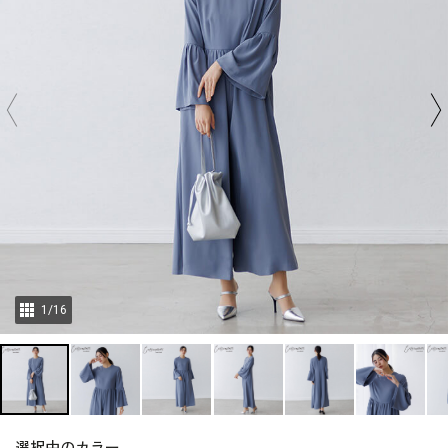
1
/
16