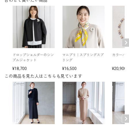
合わせて買いたい商品
使用。デザインに影響しないファスナ
表地：ポリエステル100％
素材
ーを使用する事で、全体のイメージを
裏地：ポリエステル100％
すっきりとまとめます。
洗濯方法：クリーニング
ポケット付き
■両脇ポケット
後ろファスナー
その他
イヤリング /
5552454-91
ふとしたときにさっと小物を入れるこ
バッグ /
5522210-10
※モデル：身長168cm 9号着用
とができる便利なポケットを両脇に配
置しています。
ドロップショルダーのシン
マニプリ｜スプリングスプ
カラーパ
プルジャケット
リング
■ベスト（単位:cm）
18,700
16,500
20,900
この商品を見た人はこちらも見ています
バスト
肩巾
着丈
裾まわり
9号(38)
101.0
39.5
52.7
104.0
11号(40)
105.0
40.0
53.0
108.0
13号(42)
109.0
40.5
53.5
112.0