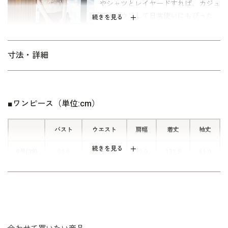
シャツとレイヤードすれば、カジュ
ぴったりです。結婚式お呼ばれやセレモニー、お食事会、観劇、
アルダウンして日常使いにもぴった
同窓会などのお出かけ着としても使用できるマルチオケージョン
続きを見る
り。甘さを抑えたデザインで、大人っ
ワンピース。寸法はキャリア向けの標準パターン。
ぽく着られるのも魅力です。
※パソコンのモニター環境やスマートフォンの機種・設定によって、商品の
寸法・詳細
色味や素材感などが実物と異なって見える場合がございます。予めご了承く
■美シルエットなドレス
ださいますようお願いいたします。
シンプルで美しいシルエットが特徴。
単品でも、身体のラインを拾わず、サ
■ワンピース（単位:cm）
イドに施されたダーツが自然な立体感
を生み出し、引き締まった印象を与え
バスト
ウエスト
肩幅
着丈
袖丈
ます。クローゼットに1着あると便利
な万能ドレスです。
続きを見る
9号(38)
99.0
95.5
39.0
131.5
61.0
11号(40)
103.0
99.5
39.5
132.5
61.5
■コンシールファスナー
13号(42)
107.0
103.5
40.0
133.5
62.0
ファスナーラインを目立たないように
仕上げる「コンシールファスナー」を