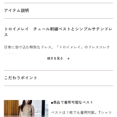
アイテム説明
トロイメレイ チュール刺繍ベストとシンプルサテンドレ
ス
日常に溶け込む特別なドレス。「トロイメレイ」のドレスコレク
ション。
続きを見る
繊細なチュールテープ刺繍を重ねたベストが目を惹くセットドレ
ス。チュールをベースにした生地の上に、テープカットされた生
地を うずまきのように全面に刺繍することで、奥行きのあるボリ
こだわりポイント
ューム感を表現しています。
ワンピースは、やわらかく程よい光沢を持つ素材を使用。後ろに
はスリットが入っているので足さばきも良く、動きやすさにも配
■単品で着用可能なベスト
慮しています。単体でもシンプルなワンピースとして着用でき、
ベストは１枚でも着用可能。Tシャツ
華やかなアクセサリーと合わせれば、1枚でパーティーシーンにも