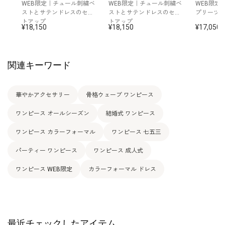
WEB限定｜チュール刺繍ベ
WEB限定｜チュール刺繍ベ
WEB限定
ストとサテンドレスのセッ
ストとサテンドレスのセッ
プリーツ
表地基布：ポリエステル100％
トアップ
トアップ
18,150
18,150
17,050
刺繍部分：ポリエステル100％
素材
とめ糸上糸：ナイロン100％
とめ糸下糸：ポリエステル100％
裏地：ポリエステル100％
関連キーワード
洗濯方法：クリーニング
イヤリング /
5552454-91
その他
バッグ /
5520401-00
華やかアクセサリー
骨格ウェーブ ワンピース
※モデル：身長168cm 9号着用
ワンピース オールシーズン
結婚式 ワンピース
ワンピース カラーフォーマル
ワンピース 七五三
パーティー ワンピース
ワンピース 成人式
ワンピース WEB限定
カラーフォーマル ドレス
最近チェックしたアイテム