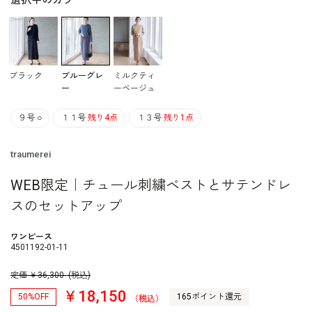
選択中のカラー
ブラック
ブルーグレ
ミルクティ
ー
ーベージュ
９号
○
１１号
残り4点
１３号
残り1点
traumerei
WEB限定｜チュール刺繍ベストとサテンドレ
スのセットアップ
ワンピース
4501192-01-11
定価
￥
36,300
(税込)
￥18,150
50%OFF
165ポイント還元
（税込）