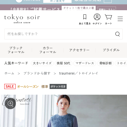
あとで見る
ログイン
カート
ブラック
カラー
アクセサリー
ブライダル
フォーマル
フォーマル
人気キーワード
大きいサイズ
喪服 50代
マザードレス
骨格診断
トロイ
ホーム
ブランドから探す
traumerei／トロイメレイ