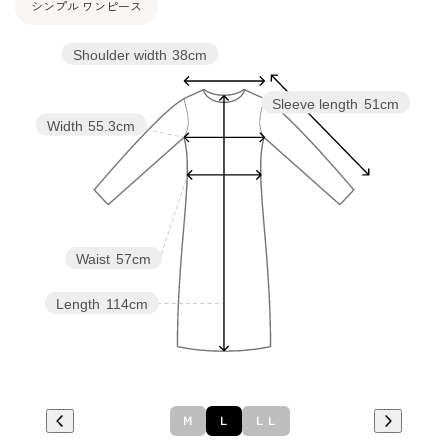
シンプル ワンピース
Shoulder width
38cm
Sleeve length
51cm
Width
55.3cm
Waist
57cm
Length
114cm
Ｍ
Ｌ
ＬＬ