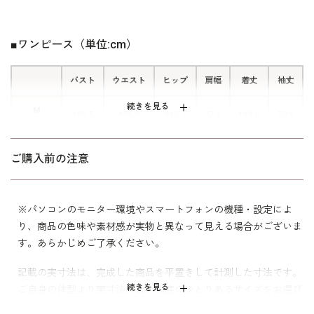
背の高い方が着席した時も膝がしっか
り隠れるやや長めの丈でありながら、
背の低めの方でもお直しせずに綺麗に
■ワンピース（単位:cm）
着用できる着丈です。
バスト
ウエスト
ヒップ
肩幅
着丈
袖丈
■便利なポケット付き
続きを見る
M
102.5
106.0
115.5
37.0
112.0
50.0
ドレスの左右にはポケットを付けまし
(9号)
た。ハンカチなどをサッとしまう時に
L
便利です。
110.5
114.0
123.5
38.0
114.0
51.0
ご購入前の注意
(13号)
LL
120.5
124.0
133.5
40.0
115.0
51.0
■パイピングを挟み込んだラウンドの
(17号)
※パソコンのモニター環境やスマートフォンの機種・設定によ
襟ぐり
り、商品の色味や素材感が実物と異なって見える場合がございま
細幅のパイピングを挟み込み細部まで
す。あらかじめご了承ください。
表：本体 ポリエステル100％
丁寧に仕立てた襟ぐり。開きすぎず一
袖 基布 ナイロン100％
連のパールが綺麗に見えるラウンドの
記載の実寸法は、完成した商品を平置きして計測した寸法です。
刺繍糸
襟ぐりで、ロングネックレスやスカー
続きを見る
上糸 無地 レーヨン100％
ご自身の体型より実寸法に8cm程度のゆとりあるサイズをお選び
素材
ラメ糸 ポリエステル75％
フなども合わせやすいです。
いただくのがおすすめです。下げ札はヌード寸法です。
ナイロン25％