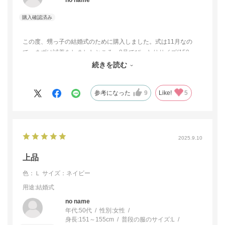
この度、甥っ子の結婚式のために購入しました。式は11月なの
で、まずは試着をしましたところ、9号でぴったりサイズ(150㎝、
54㎏)。Aラインなため、お腹周りがほどよく、きれいな形でし
続きを読む
た。袖の刺繍の素敵です。
参考になった
9
Like!
5
2025.9.10
上品
色：Ｌ
サイズ：ネイビー
用途
:結婚式
no name
年代:
50代
性別:
女性
身長:
151～155cm
普段の服のサイズ:
L