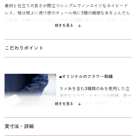
素材と仕立ての良さが際立つシンプルでノンエイジなネイビード
レス。袖は程よい透け感のチュール地に3種の繊細な糸をふんだん
に使用した華やかで上品なフラワー刺繍をあしらい、デザインポ
続きを見る
イントに。
ボディラインを拾わない程よい厚みのバックサテンジョーゼット
を使用。緩やかなAラインでフォーマルドレスながらどこかリラク
こだわりポイント
シーな雰囲気に仕上げました。結婚式のゲストドレスとしてはも
ちろん、両家のお顔合わせやドレスコードのあるレストランでの
お食事、ホテルでの同窓会など着用シーンが広がります。年間を
■オリジナルのフラワー刺繍
通して着用できる素材感で、1着でコーディネートが完結する七分
袖のドレス。ワードローブにあると重宝するアイテムです。
ラメ糸を含む3種類の糸を使用した立
体的なフラワーモチーフの刺繍。華
パターンは｢少しゆったり｣を使用。「標準」に比べて、腕回り
かさを演出する糸の配色にもこだわっ
ウエストを中心にゆとりを入れた寸法です。
続きを見る
たオリジナルの刺繍です。
■膝が隠れるやや長めの着丈
実寸法・詳細