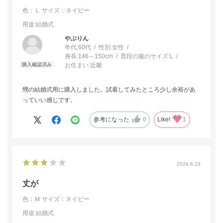
色：Ｌ
サイズ：ネイビー
用途
:結婚式
ぶりん
年代:
60代
性別:
女性
身長:
146～150cm
普段の服のサイズ:
L
お住まい:
近畿
甥の結婚式用に購入しました。試着してみたところ少し余裕があ
っていい感じです。
参考になった
0
Like!
1
2026.6.23
丈が
色：Ｍ
サイズ：ネイビー
用途
:結婚式