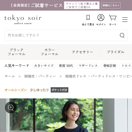
あとで見る
ログイン
カート
ブラック
カラー
アクセサリー
ブライダル
フォーマル
フォーマル
人気キーワード
大きいサイズ
喪服 50代
マザードレス
骨格診断
トロイ
ホーム
結婚式・パーティー
結婚式ドレス ・パーティドレス・ワンピ