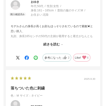
おゆき
年代:
50代
性別:
女性
身長:
161～165cm
普段の服のサイズ:
M
お住まい:
北陸
モデルさんの身長が高くお顔もほっそりされているので素敵💓と
思い購入、
丸顔、身長165センチの50代の主婦が着用すると着丈がなんとも
中途半端！になってしまった
続きを読む
困った😅
とってもズドンとした感じで(ゆったりめと書いてありましたが)丸
顔が際立ってしまいます
参考になった
2
Like!
4
ちなみに、子どもの披露宴ように購入しました
2025.9.30
落ちついた色に刺繍
色：Ｍ
サイズ：ネイビー
no name